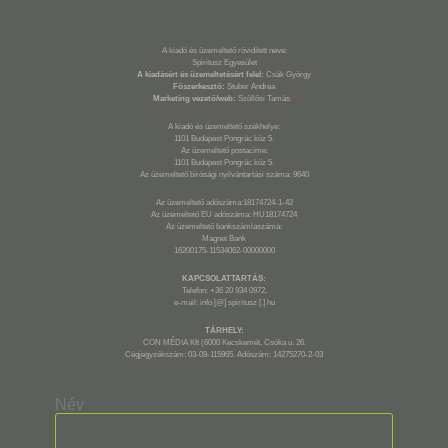
A kiadó és üzemeltető rövidített neve:
Spiritusz Egyesület
A kiadásért és üzemeltetésért felel:
Csák György
Főszerkesztő:
Stuber Andrea
Marketing vezető/web:
Szöllősi Tamás
*
A kiadó és üzemeltető székhelye:
1101 Budapest Pongrác köz 5.
Az üzemeltető postacíme:
1101 Budapest Pongrác köz 5.
Az üzemeltető bírósági nyilvántartási száma: 9640
Az üzemeltető adószáma:18174724-1-42
Az üzemeltető EU adószáma: HU18174724
Az üzemeltető bankszámlaszáma:
Magnet Bank
16200175-11534062-00000000
KAPCSOLATTARTÁS:
Telefon: +36 20 934 0972,
e-mail: info [@] spiritusz [.] hu
TÁRHELY:
CON MÉDIA Kft (6000 Kecskemét, Csóka u. 26.
Cégjegyzékszám: 03-09-115965. Adószám: 14275270-2-03
Név