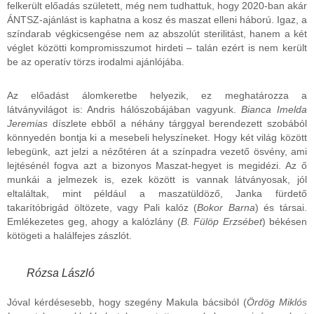
felkerült előadás született, még nem tudhattuk, hogy 2020-ban akár
ÁNTSZ-ajánlást is kaphatna a kosz és maszat elleni háború. Igaz, a
színdarab végkicsengése nem az abszolút sterilitást, hanem a két
véglet közötti kompromisszumot hirdeti – talán ezért is nem került
be az operatív törzs irodalmi ajánlójába.
Az előadást álomkeretbe helyezik, ez meghatározza a
látványvilágot is: Andris hálószobájában vagyunk.
Bianca Imelda
Jeremias
díszlete ebből a néhány tárggyal berendezett szobából
könnyedén bontja ki a mesebeli helyszíneket. Hogy két világ között
lebegünk, azt jelzi a nézőtéren át a színpadra vezető ösvény, ami
lejtésénél fogva azt a bizonyos Maszat-hegyet is megidézi. Az ő
munkái a jelmezek is, ezek között is vannak látványosak, jól
eltaláltak, mint például a maszatüldöző, Janka fürdető
takarítóbrigád öltözete, vagy Pali kalóz (
Bokor Barna
) és társai.
Emlékezetes geg, ahogy a kalózlány (
B. Fülöp
Erzsébet
) békésen
kötögeti a halálfejes zászlót.
Rózsa László
Jóval kérdésesebb, hogy szegény Makula bácsiból (
Ördög Miklós