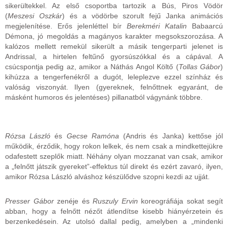
sikerültekkel. Az első csoportba tartozik a Bús, Piros Vödör
(
Meszesi Oszkár
) és a vödörbe szorult fejű Janka animációs
megjelenítése. Erős jelenléttel bír
Berekméri Katalin
Babaarcú
Démona, jó megoldás a magányos karakter megsokszorozása. A
kalózos mellett remekül sikerült a másik tengerparti jelenet is
Andrissal, a hirtelen feltűnő gyorsúszókkal és a cápával. A
csúcspontja pedig az, amikor a Náthás Angol Költő (
Tollas Gábor
)
kihúzza a tengerfenékről a dugót, leleplezve ezzel színház és
valóság viszonyát. Ilyen (gyereknek, felnőttnek egyaránt, de
másként humoros és jelentéses) pillanatból vágynánk többre.
Rózsa László
és
Gecse Ramóna
(Andris és Janka) kettőse jól
működik, érződik, hogy rokon lelkek, és nem csak a mindkettejükre
odafestett szeplők miatt. Néhány olyan mozzanat van csak, amikor
a „felnőtt játszik gyereket”-effektus túl direkt és ezért zavaró, ilyen,
amikor Rózsa László alváshoz készülődve szopni kezdi az ujját.
Presser Gábor
zenéje és
Ruszuly Ervin
koreográfiája sokat segít
abban, hogy a felnőtt nézőt átlendítse kisebb hiányérzetein és
berzenkedésein. Az utolsó dallal pedig, amelyben a „mindenki