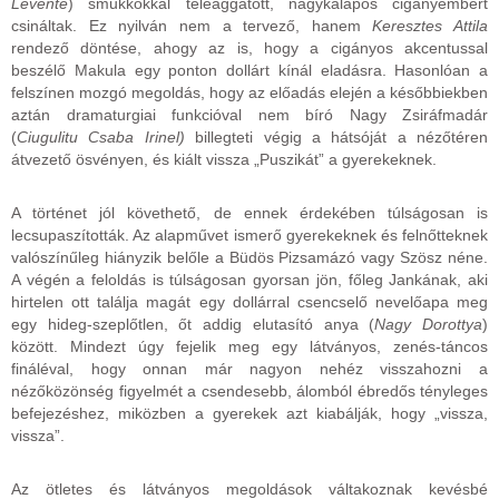
Levente
) smukkokkal teleaggatott, nagykalapos cigányembert
csináltak. Ez nyilván nem a tervező, hanem
Keresztes Attila
rendező döntése, ahogy az is, hogy a cigányos akcentussal
beszélő Makula egy ponton dollárt kínál eladásra. Hasonlóan a
felszínen mozgó megoldás, hogy az előadás elején a későbbiekben
aztán dramaturgiai funkcióval nem bíró Nagy Zsiráfmadár
(
Ciugulitu Csaba Irinel)
billegteti végig a hátsóját a nézőtéren
átvezető ösvényen, és kiált vissza „Puszikát” a gyerekeknek.
A történet jól követhető, de ennek érdekében túlságosan is
lecsupaszították. Az alapművet ismerő gyerekeknek és felnőtteknek
valószínűleg hiányzik belőle a Büdös Pizsamázó vagy Szösz néne.
A végén a feloldás is túlságosan gyorsan jön, főleg Jankának, aki
hirtelen ott találja magát egy dollárral csencselő nevelőapa meg
egy hideg-szeplőtlen, őt addig elutasító anya (
Nagy Dorottya
)
között. Mindezt úgy fejelik meg egy látványos, zenés-táncos
fináléval, hogy onnan már nagyon nehéz visszahozni a
nézőközönség figyelmét a csendesebb, álomból ébredős tényleges
befejezéshez, miközben a gyerekek azt kiabálják, hogy „vissza,
vissza”.
Az ötletes és látványos megoldások váltakoznak kevésbé