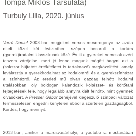
Tompa Miklós Társulata)
Turbuly Lilla, 2020. június
Varró Dániel
2003-ban megjelent verses meseregénye az azóta
eltelt közel két évtizedben szépen besorolt a kortárs
(gyerek)irodalmi klasszikusok közé. És itt a gyereket nemcsak azért
teszem zárójelbe, mert jó lenne magunk mögött hagyni azt a
(sokszor bújtatott értékítéletet is tartalmazó) megközelítést, amely
leválasztja a gyerekirodalmat az irodalomról és a gyerekszínházat
a színházról. Az eredeti mű olyan gazdag felnőtt irodalmi
utalásokban, oly boldogan kalandozik költészet- és költőtani
fejtegetések felé, hogy legalább annyira kiált felnőtt-, mint gyermek
olvasókért. A
Presser Gábor
zenéjével kiegészülő színpadi változat
természetesen engedni kénytelen ebből a szertelen gazdagságból.
Kérdés, hogy mennyit.
2013-ban, amikor a marosvásárhelyi, a youtube-ra mostanában