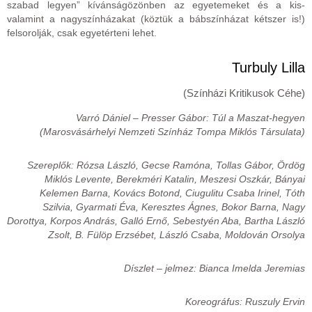
szabad legyen” kívánságözönben az egyetemeket és a kis-
valamint a nagyszínházakat (köztük a bábszínházat kétszer is!)
felsorolják, csak egyetérteni lehet.
Turbuly Lilla
(Színházi Kritikusok Céhe)
Varró Dániel – Presser Gábor: Túl a Maszat-hegyen
(Marosvásárhelyi Nemzeti Színház Tompa Miklós Társulata)
Szereplők: Rózsa László, Gecse Ramóna, Tollas Gábor, Ördög
Miklós Levente, Berekméri Katalin, Meszesi Oszkár, Bányai
Kelemen Barna, Kovács Botond, Ciugulitu Csaba Irinel,
Tóth
Szilvia, Gyarmati Éva, Keresztes Ágnes, Bokor Barna, Nagy
Dorottya, Korpos András, Galló Ernő, Sebestyén Aba, Bartha László
Zsolt, B. Fülöp Erzsébet, László Csaba, Moldován Orsolya
Díszlet – jelmez: Bianca Imelda Jeremias
Koreográfus: Ruszuly Ervin