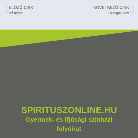
ELÖZŐ CIKK
KÖVETKEZŐ CIKK
Másképp
Ördögük van!
SPIRITUSZONLINE.HU
Gyermek- és ifjúsági színházi
folyóirat