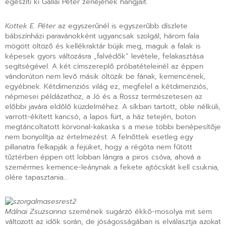
egészíti ki Gallai Péter zenéjének hangjait.
Kottek E. Péter
az egyszerűnél is egyszerűbb díszlete
bábszínházi paravánokként ugyancsak szolgál, három fala
mögött öltöző és kellékraktár bújik meg, maguk a falak is
képesek gyors változásra „falvédők” levétele, felakasztása
segítségével. A két címszereplő próbatételeinél az éppen
vándorúton nem levő másik öltözik be fának, kemencének,
egyébnek. Kétdimenziós világ ez, megfelel a kétdimenziós,
népmesei példázathoz, a Jó és a Rossz természetesen az
előbbi javára eldőlő küzdelméhez. A síkban tartott, öble nélküli,
varrott-ékített kancsó, a lapos fürt, a ház tetején, boton
megtáncoltatott körvonal-kakaska s a mese többi benépesítője
nem bonyolítja az értelmezést. A felnőttek esetleg egy
pillanatra felkapják a fejüket, hogy a régóta nem fűtött
tűztérben éppen ott lobban lángra a piros csóva, ahová a
szemérmes kemence-leánynak a fekete ajtócskát kell csuknia,
ölére tapasztania…
Málnai Zsuzsanna
szemének sugárzó ékkő-mosolya mit sem
változott az idők során, de jóságosságában is elválasztja azokat