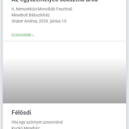
II. Nemzetközi MonoBáb Fesztivál
Mesebolt Bábszínház
Stuber Andrea, 2026. június 13.
ELOLVASOM »
Félősdi
Hívj egy szörnyet uzsonnára!
Kuckó Meseház