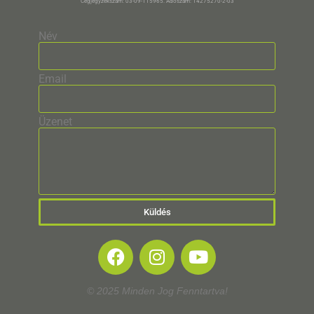
Cégjegyzékszám: 03-09-115965. Adószám: 14275270-2-03
Név
Email
Üzenet
Küldés
© 2025 Minden Jog Fenntartva!