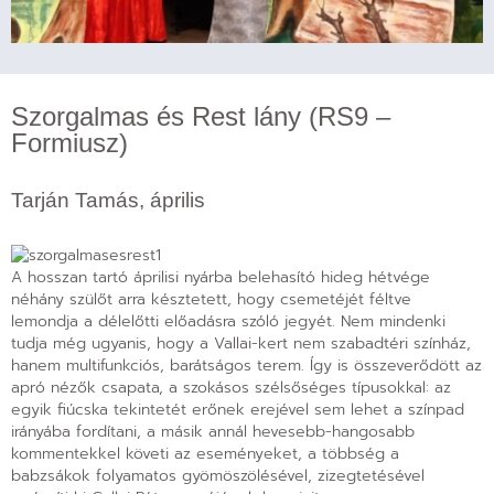
Szorgalmas és Rest lány (RS9 –
Formiusz)
Tarján Tamás, április
A hosszan tartó áprilisi nyárba belehasító hideg hétvége
néhány szülőt arra késztetett, hogy csemetéjét féltve
lemondja a délelőtti előadásra szóló jegyét. Nem mindenki
tudja még ugyanis, hogy a Vallai-kert nem szabadtéri színház,
hanem multifunkciós, barátságos terem. Így is összeverődött az
apró nézők csapata, a szokásos szélsőséges típusokkal: az
egyik fiúcska tekintetét erőnek erejével sem lehet a színpad
irányába fordítani, a másik annál hevesebb-hangosabb
kommentekkel követi az eseményeket, a többség a
babzsákok folyamatos gyömöszölésével, zizegtetésével