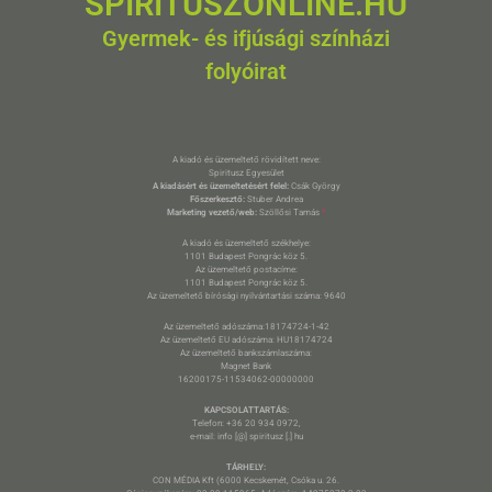
SPIRITUSZONLINE.HU
Gyermek- és ifjúsági színházi
folyóirat
A kiadó és üzemeltető rövidített neve:
Spiritusz Egyesület
A kiadásért és üzemeltetésért felel:
Csák György
Főszerkesztő:
Stuber Andrea
Marketing vezető/web:
Szöllősi Tamás
*
A kiadó és üzemeltető székhelye:
1101 Budapest Pongrác köz 5.
Az üzemeltető postacíme:
1101 Budapest Pongrác köz 5.
Az üzemeltető bírósági nyilvántartási száma: 9640
Az üzemeltető adószáma:18174724-1-42
Az üzemeltető EU adószáma: HU18174724
Az üzemeltető bankszámlaszáma:
Magnet Bank
16200175-11534062-00000000
KAPCSOLATTARTÁS:
Telefon: +36 20 934 0972,
e-mail: info [@] spiritusz [.] hu
TÁRHELY:
CON MÉDIA Kft (6000 Kecskemét, Csóka u. 26.