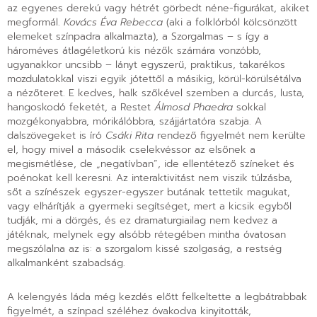
az egyenes derekú vagy hétrét görbedt néne-figurákat, akiket
megformál.
Kovács Éva Rebecca
(aki a folklórból kölcsönzött
elemeket színpadra alkalmazta), a Szorgalmas – s így a
hároméves átlagéletkorú kis nézők számára vonzóbb,
ugyanakkor uncsibb – lányt egyszerű, praktikus, takarékos
mozdulatokkal viszi egyik jótettől a másikig, körül-körülsétálva
a nézőteret. E kedves, halk szőkével szemben a durcás, lusta,
hangoskodó feketét, a Restet
Álmosd Phaedra
sokkal
mozgékonyabbra, mórikálóbbra, szájjártatóra szabja. A
dalszövegeket is író
Csáki Rita
rendező figyelmét nem kerülte
el, hogy mivel a második cselekvéssor az elsőnek a
megismétlése, de „negatívban”, ide ellentétező színeket és
poénokat kell keresni. Az interaktivitást nem viszik túlzásba,
sőt a színészek egyszer-egyszer butának tettetik magukat,
vagy elhárítják a gyermeki segítséget, mert a kicsik egyből
tudják, mi a dörgés, és ez dramaturgiailag nem kedvez a
játéknak, melynek egy alsóbb rétegében mintha óvatosan
megszólalna az is: a szorgalom kissé szolgaság, a restség
alkalmanként szabadság.
A kelengyés láda még kezdés előtt felkeltette a legbátrabbak
figyelmét, a színpad széléhez óvakodva kinyitották,