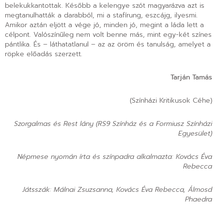
belekukkantottak. Később a kelengye szót magyarázva azt is
megtanulhatták a darabból, mi a stafírung, eszcájg, ilyesmi.
Amikor aztán eljött a vége jó, minden jó, megint a láda lett a
célpont. Valószínűleg nem volt benne más, mint egy-két színes
pántlika. És – láthatatlanul – az az öröm és tanulság, amelyet a
röpke előadás szerzett.
Tarján Tamás
(Színházi Kritikusok Céhe)
Szorgalmas és Rest lány (RS9 Színház és a Formiusz Színházi
Egyesület)
Népmese nyomán írta és színpadra alkalmazta: Kovács Éva
Rebecca
Játsszák: Málnai Zsuzsanna, Kovács Éva Rebecca, Álmosd
Phaedra