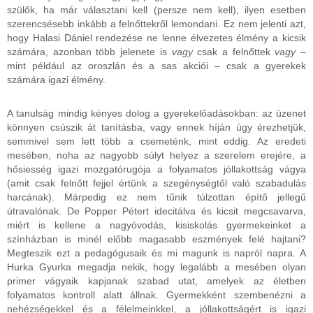
szülők, ha már választani kell (persze nem kell), ilyen esetben
szerencsésebb inkább a felnőttekről lemondani. Ez nem jelenti azt,
hogy Halasi Dániel rendezése ne lenne élvezetes élmény a kicsik
számára, azonban több jelenete is
vagy
csak a felnőttek
vagy
–
mint például az oroszlán és a sas akciói – csak a gyerekek
számára igazi élmény.
A tanulság mindig kényes dolog a gyerekelőadásokban: az üzenet
könnyen csúszik át tanításba, vagy ennek híján úgy érezhetjük,
semmivel sem lett több a csemeténk, mint eddig. Az eredeti
mesében, noha az nagyobb súlyt helyez a szerelem erejére, a
hősiesség igazi mozgatórugója a folyamatos jóllakottság vágya
(amit csak felnőtt fejjel értünk a szegénységtől való szabadulás
harcának). Márpedig ez nem tűnik túlzottan építő jellegű
útravalónak. De Popper Pétert idecitálva és kicsit megcsavarva,
miért is kellene a nagyóvodás, kisiskolás gyermekeinket a
színházban is minél előbb magasabb eszmények felé hajtani?
Megteszik ezt a pedagógusaik és mi magunk is napról napra. A
Hurka Gyurka megadja nekik, hogy legalább a mesében olyan
primer vágyaik kapjanak szabad utat, amelyek az életben
folyamatos kontroll alatt állnak. Gyermekként szembenézni a
nehézségekkel és a félelmeinkkel, a jóllakottságért is igazi