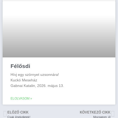
Félősdi
Hívj egy szörnyet uzsonnára!
Kuckó Meseház
Gabnai Katalin, 2026. május 13.
ELOLVASOM »
ELÖZŐ CIKK
KÖVETKEZŐ CIKK
Csak énekeljetek!
Mozgatom: él