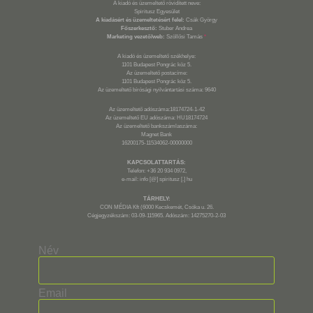
A kiadó és üzemeltető rövidített neve:
Spiritusz Egyesület
A kiadásért és üzemeltetésért felel:
Csák György
Főszerkesztő:
Stuber Andrea
Marketing vezető/web:
Szöllősi Tamás
*
A kiadó és üzemeltető székhelye:
1101 Budapest Pongrác köz 5.
Az üzemeltető postacíme:
1101 Budapest Pongrác köz 5.
Az üzemeltető bírósági nyilvántartási száma: 9640
Az üzemeltető adószáma:18174724-1-42
Az üzemeltető EU adószáma: HU18174724
Az üzemeltető bankszámlaszáma:
Magnet Bank
16200175-11534062-00000000
KAPCSOLATTARTÁS:
Telefon: +36 20 934 0972,
e-mail: info [@] spiritusz [.] hu
TÁRHELY:
CON MÉDIA Kft (6000 Kecskemét, Csóka u. 26.
Cégjegyzékszám: 03-09-115965. Adószám: 14275270-2-03
Név
Email