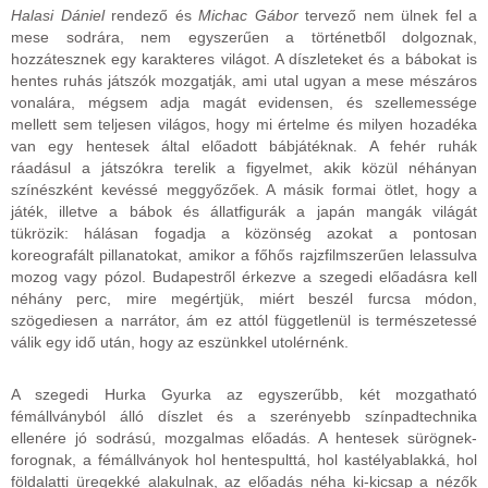
Halasi Dániel
rendező és
Michac Gábor
tervező nem ülnek fel a
mese sodrára, nem egyszerűen a történetből dolgoznak,
hozzátesznek egy karakteres világot. A díszleteket és a bábokat is
hentes ruhás játszók mozgatják, ami utal ugyan a mese mészáros
vonalára, mégsem adja magát evidensen, és szellemessége
mellett sem teljesen világos, hogy mi értelme és milyen hozadéka
van egy hentesek által előadott bábjátéknak. A fehér ruhák
ráadásul a játszókra terelik a figyelmet, akik közül néhányan
színészként kevéssé meggyőzőek. A másik formai ötlet, hogy a
játék, illetve a bábok és állatfigurák a japán mangák világát
tükrözik: hálásan fogadja a közönség azokat a pontosan
koreografált pillanatokat, amikor a főhős rajzfilmszerűen lelassulva
mozog vagy pózol. Budapestről érkezve a szegedi előadásra kell
néhány perc, mire megértjük, miért beszél furcsa módon,
szögediesen a narrátor, ám ez attól függetlenül is természetessé
válik egy idő után, hogy az eszünkkel utolérnénk.
A szegedi Hurka Gyurka az egyszerűbb, két mozgatható
fémállványból álló díszlet és a szerényebb színpadtechnika
ellenére jó sodrású, mozgalmas előadás. A hentesek sürögnek-
forognak, a fémállványok hol hentespulttá, hol kastélyablakká, hol
földalatti üregekké alakulnak, az előadás néha ki-kicsap a nézők