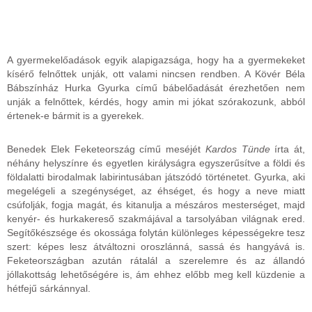
A gyermekelőadások egyik alapigazsága, hogy ha a gyermekeket
kísérő felnőttek unják, ott valami nincsen rendben. A Kövér Béla
Bábszínház Hurka Gyurka című bábelőadását érezhetően nem
unják a felnőttek, kérdés, hogy amin mi jókat szórakozunk, abból
értenek-e bármit is a gyerekek.
Benedek Elek Feketeország című meséjét
Kardos Tünde
írta át,
néhány helyszínre és egyetlen királyságra egyszerűsítve a földi és
földalatti birodalmak labirintusában játszódó történetet. Gyurka, aki
megelégeli a szegénységet, az éhséget, és hogy a neve miatt
csúfolják, fogja magát, és kitanulja a mészáros mesterséget, majd
kenyér- és hurkakereső szakmájával a tarsolyában világnak ered.
Segítőkészsége és okossága folytán különleges képességekre tesz
szert: képes lesz átváltozni oroszlánná, sassá és hangyává is.
Feketeországban azután rátalál a szerelemre és az állandó
jóllakottság lehetőségére is, ám ehhez előbb meg kell küzdenie a
hétfejű sárkánnyal.