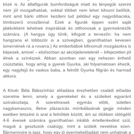
közé is. Az állatfigurák bumfordiságuk miatt és lényegük szerint
nem jól mozgathatóak, sokkal többet nem lehet kihozni belőlük,
mint amit bárki otthon kezdeni tud például egy nagyobbacska,
tömbszerű oroszlánnal. Ezek a figurák éppen ezért saját
játékokként lehetnek inspirálóak és otthonosak a gyermeknézők
számára. (A hangya úgy tűnik, kifogott a tervezőn: ha nem
hangzana el többször is a szövegben, gyaníthatóan kevesen
ismernének rá a rovarra.) Az emberbábok kifinomult mozgásokra is
képesek, amivel – elsősorban az akciójeleneteknél – kifejezetten jól
élnek a színészek. Abban azonban van egy nehezen érthető
csúsztatás, hogy amíg a gyerek Gyurka, aki folyamatosan éhezik,
egy nagyfejű és vaskos baba, a felnőtt Gyurka filigrán és harmad
akkora.
A Kövér Béla Bábszínház előadása érezhetően családi előadás
szeretne lenni, amely a gyerekeket és a szüleiket egyaránt
szórakoztatja. A szerelmesek egymás előtti, sületlen
nagykamaszos, illetve plázacicás mórikálásának gegje minden
esetben tetszést is arat a felnőttek között, ám az ölükben üldögélő
4-6 évesek számára gyaníthatóan inkább értetlenkedést szül,
maguk a gesztusok csakúgy, mint a szüleik nevetése ezen.
Bármennyire is igaz, hogy egy jó gyermekelőadást nem unhatnak a