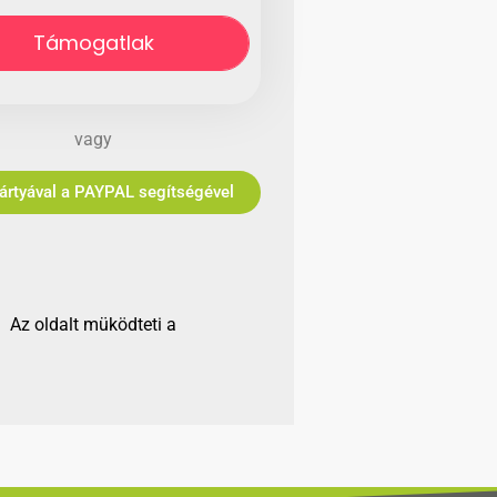
Támogatlak
vagy
Bankkártyával a PAYPAL segítségével
Az oldalt müködteti a