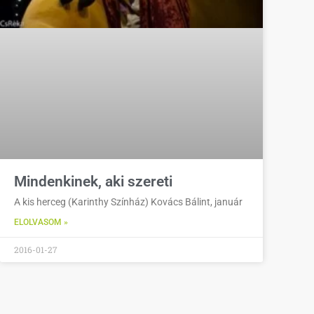
Mindenkinek, aki szereti
A kis herceg (Karinthy Színház) Kovács Bálint, január
ELOLVASOM »
2016-01-27