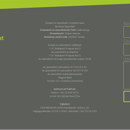
Né
A kiadó és üzemeltető rövidített neve:
Spiritusz Egyesület
A kiadásért és üzemeltetésért felel:
Csák György
Főszerkesztő:
Stuber Andrea
at
Marketing vezető/web:
Szöllősi Tamás
*
Em
A kiadó és üzemeltető székhelye:
1101 Budapest Pongrác köz 5.
Az üzemeltető postacíme:
1101 Budapest Pongrác köz 5.
Üz
Az üzemeltető bírósági nyilvántartási száma: 9640
Az üzemeltető adószáma:18174724-1-42
Az üzemeltető EU adószáma: HU18174724
Az üzemeltető bankszámlaszáma:
Magnet Bank
16200175-11534062-00000000
KAPCSOLATTARTÁS:
Telefon: +36 20 934 0972,
e-mail: info [@] spiritusz [.] hu
TÁRHELY:
CON MÉDIA Kft (6000 Kecskemét, Csóka u. 26.
Cégjegyzékszám: 03-09-115965. Adószám: 14275270-2-03