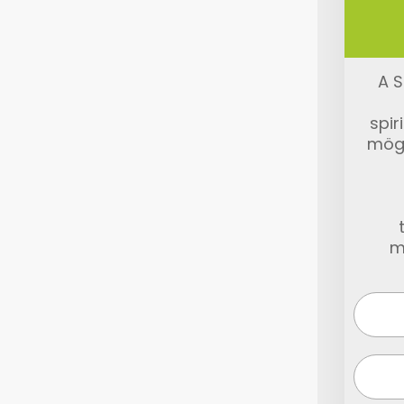
A S
spir
mög
m