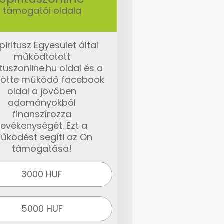
támogatói oldala
piritusz Egyesület által
működtetett
ituszonline.hu oldal és a
ötte működő facebook
oldal a jövőben
adományokból
finanszírozza
tevékenységét. Ezt a
űködést segíti az Ön
támogatása!
3000 HUF
5000 HUF