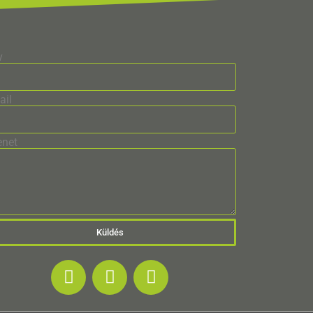
v
ail
enet
Küldés