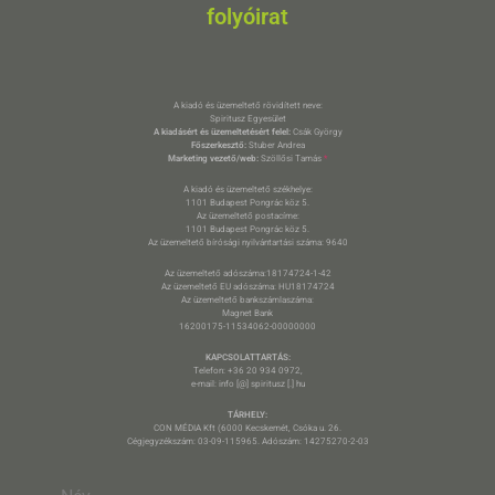
folyóirat
A kiadó és üzemeltető rövidített neve:
Spiritusz Egyesület
A kiadásért és üzemeltetésért felel:
Csák György
Főszerkesztő:
Stuber Andrea
Marketing vezető/web:
Szöllősi Tamás
*
A kiadó és üzemeltető székhelye:
1101 Budapest Pongrác köz 5.
Az üzemeltető postacíme:
1101 Budapest Pongrác köz 5.
Az üzemeltető bírósági nyilvántartási száma: 9640
Az üzemeltető adószáma:18174724-1-42
Az üzemeltető EU adószáma: HU18174724
Az üzemeltető bankszámlaszáma:
Magnet Bank
16200175-11534062-00000000
KAPCSOLATTARTÁS:
Telefon: +36 20 934 0972,
e-mail: info [@] spiritusz [.] hu
TÁRHELY:
CON MÉDIA Kft (6000 Kecskemét, Csóka u. 26.
Cégjegyzékszám: 03-09-115965. Adószám: 14275270-2-03