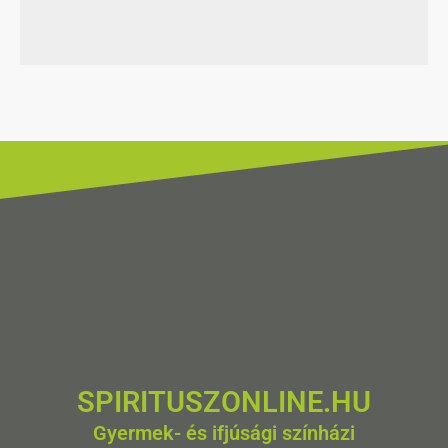
SPIRITUSZONLINE.HU
Gyermek- és ifjúsági színházi