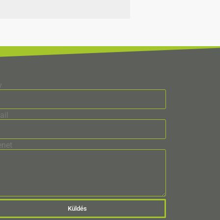
v
ail
enet
Küldés