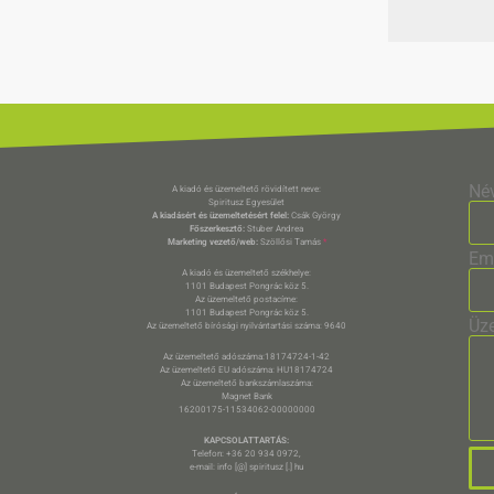
Né
A kiadó és üzemeltető rövidített neve:
Spiritusz Egyesület
A kiadásért és üzemeltetésért felel:
Csák György
Főszerkesztő:
Stuber Andrea
Marketing vezető/web:
Szöllősi Tamás
*
Em
A kiadó és üzemeltető székhelye:
1101 Budapest Pongrác köz 5.
Az üzemeltető postacíme:
1101 Budapest Pongrác köz 5.
Üz
Az üzemeltető bírósági nyilvántartási száma: 9640
Az üzemeltető adószáma:18174724-1-42
Az üzemeltető EU adószáma: HU18174724
Az üzemeltető bankszámlaszáma:
Magnet Bank
16200175-11534062-00000000
KAPCSOLATTARTÁS:
Telefon: +36 20 934 0972,
e-mail: info [@] spiritusz [.] hu