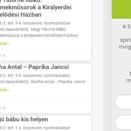
 Tiborné Ildikó:
mekműsorok a Királyerdei
elődési Házban
3/2. évf. 3-4. összevont, nyomtatásban
A S
ent lapszámból) Nagy Tiborné Ildikó
kműsorok a királyerdei művelődési házban
spir
SOM »
mög
8-16
ha Antal – Paprika Jancsi
3/2. évf. 3-4. összevont, nyomtatásban
m
ent lapszámból) Bartha Antal – Paprika Jancsi
SOM »
8-16
jó bábu kis helyen
3/2. évf. 1-2. összevont, nyomtatásban