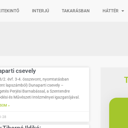
KITEKINTŐ
INTERJÚ
TAKARÁSBAN
HÁTTÉR
parti csevely
3/2. évf. 3-4. összevont, nyomtatásban
ent lapszámból) Dunaparti csevely –
getés Perjési Barnabással, a Szentendre
dési és Művészeti Intézményei igazgatójával.
SOM »
8-28