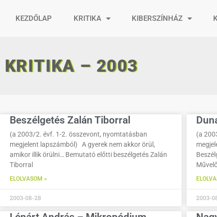
KEZDŐLAP
KRITIKA
KIBERSZÍNHÁZ
KRITIKA – 2003
Beszélgetés Zalán Tiborral
Duna
(a 2003/2. évf. 1-2. összevont, nyomtatásban
(a 200
megjelent lapszámból) A gyerek nem akkor örül,
megjel
amikor illik örülni… Bemutató előtti beszélgetés Zalán
Beszél
Tiborral
Művelő
ELOLVASOM »
ELOLVA
2003-08-28
2003-0