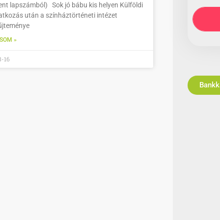
ent lapszámból) Sok jó bábu kis helyen Külföldi
tkozás után a színháztörténeti intézet
űjteménye
SOM »
8-16