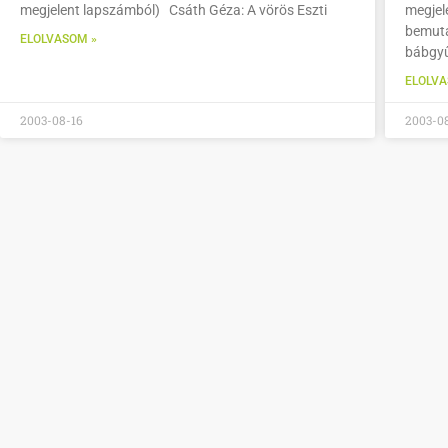
megjelent lapszámból) Csáth Géza: A vörös Eszti
megjel
bemuta
ELOLVASOM »
bábgy
ELOLVA
2003-08-16
2003-0