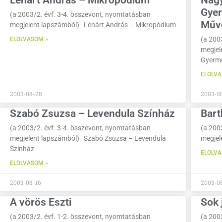
Lénárt András – Mikropódium
Nagy
Gyer
(a 2003/2. évf. 3-4. összevont, nyomtatásban
Műv
megjelent lapszámból) Lénárt András – Mikropódium
(a 200
ELOLVASOM »
megjel
Gyerme
ELOLVA
2003-08-28
2003-0
Szabó Zsuzsa – Levendula Színház
Bart
(a 2003/2. évf. 3-4. összevont, nyomtatásban
(a 200
megjelent lapszámból) Szabó Zsuzsa – Levendula
megjel
Színház
ELOLVA
ELOLVASOM »
2003-08-16
2003-0
A vörös Eszti
Sok 
(a 2003/2. évf. 1-2. összevont, nyomtatásban
(a 200