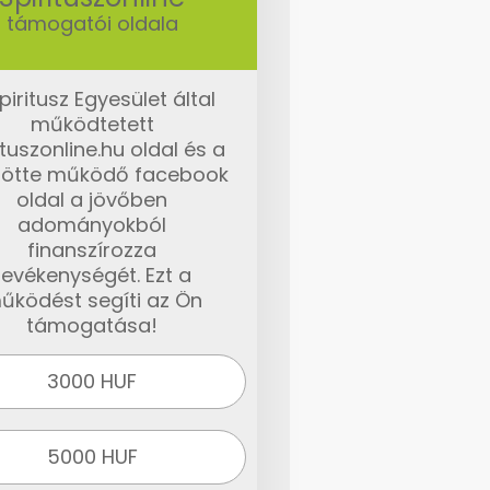
támogatói oldala
piritusz Egyesület által
működtetett
ituszonline.hu oldal és a
ötte működő facebook
oldal a jövőben
adományokból
finanszírozza
tevékenységét. Ezt a
űködést segíti az Ön
támogatása!
3000 HUF
5000 HUF