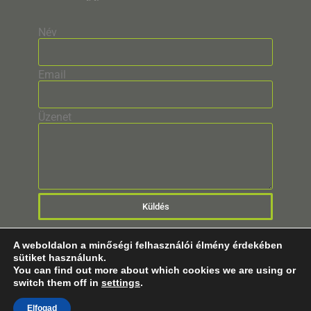
Név
Email
Üzenet
Küldés
A weboldalon a minőségi felhasználói élmény érdekében
sütiket használunk.
You can find out more about which cookies we are using or
switch them off in
settings
.
© 2025 Minden Jog Fenntartva!
Elfogad