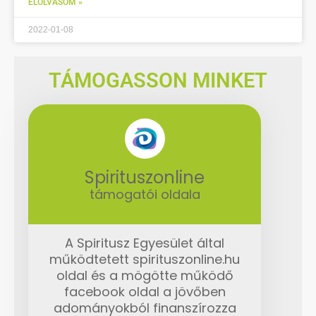
ELOLVASOM »
2022-01-08
TÁMOGASSON MINKET
Spirituszonline
támogatói oldala
A Spiritusz Egyesület által
működtetett spirituszonline.hu
oldal és a mögötte működő
facebook oldal a jövőben
adományokból finanszírozza