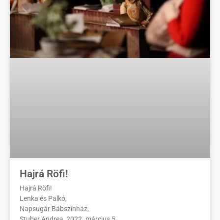
Hajrá Röfi!
Hajrá Röfi!
Lenka és Palkó,
Napsugár Bábszínház,
Stuber Andrea, 2022. március 5.