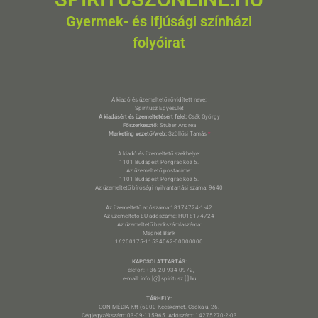
Gyermek- és ifjúsági színházi
folyóirat
A kiadó és üzemeltető rövidített neve:
Spiritusz Egyesület
A kiadásért és üzemeltetésért felel:
Csák György
Főszerkesztő:
Stuber Andrea
Marketing vezető/web:
Szöllősi Tamás
*
A kiadó és üzemeltető székhelye:
1101 Budapest Pongrác köz 5.
Az üzemeltető postacíme:
1101 Budapest Pongrác köz 5.
Az üzemeltető bírósági nyilvántartási száma: 9640
Az üzemeltető adószáma:18174724-1-42
Az üzemeltető EU adószáma: HU18174724
Az üzemeltető bankszámlaszáma:
Magnet Bank
16200175-11534062-00000000
KAPCSOLATTARTÁS:
Telefon: +36 20 934 0972,
e-mail: info [@] spiritusz [.] hu
TÁRHELY:
CON MÉDIA Kft (6000 Kecskemét, Csóka u. 26.
Cégjegyzékszám: 03-09-115965. Adószám: 14275270-2-03