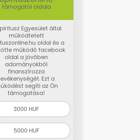
támogatói oldala
piritusz Egyesület által
működtetett
ituszonline.hu oldal és a
ötte működő facebook
oldal a jövőben
adományokból
finanszírozza
tevékenységét. Ezt a
űködést segíti az Ön
támogatása!
3000 HUF
5000 HUF