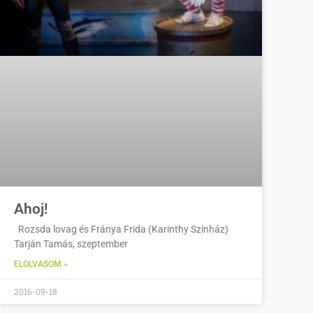
Ahoj!
Rozsda lovag és Fránya Frida (Karinthy Színház)
Tarján Tamás, szeptember
ELOLVASOM »
2016-09-18