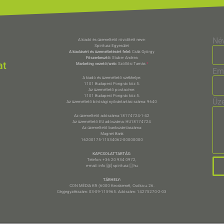
Né
A kiadó és üzemeltető rövidített neve:
Spiritusz Egyesület
A kiadásért és üzemeltetésért felel:
Csák György
Főszerkesztő:
Stuber Andrea
at
Marketing vezető/web:
Szöllősi Tamás
*
Em
A kiadó és üzemeltető székhelye:
1101 Budapest Pongrác köz 5.
Az üzemeltető postacíme:
1101 Budapest Pongrác köz 5.
Üz
Az üzemeltető bírósági nyilvántartási száma: 9640
Az üzemeltető adószáma:18174724-1-42
Az üzemeltető EU adószáma: HU18174724
Az üzemeltető bankszámlaszáma:
Magnet Bank
16200175-11534062-00000000
KAPCSOLATTARTÁS:
Telefon: +36 20 934 0972,
e-mail: info [@] spiritusz [.] hu
TÁRHELY:
CON MÉDIA Kft (6000 Kecskemét, Csóka u. 26.
Cégjegyzékszám: 03-09-115965. Adószám: 14275270-2-03