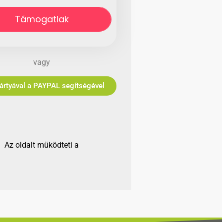
Támogatlak
vagy
Bankkártyával a PAYPAL segítségével
Az oldalt müködteti a