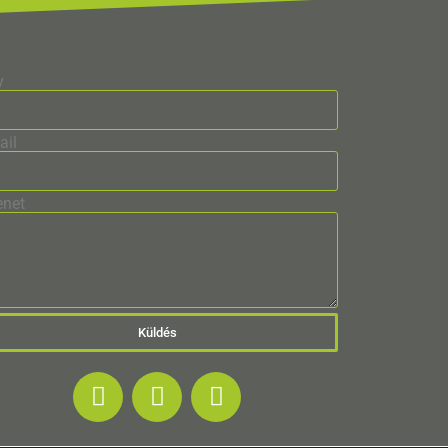
v
ail
enet
Küldés