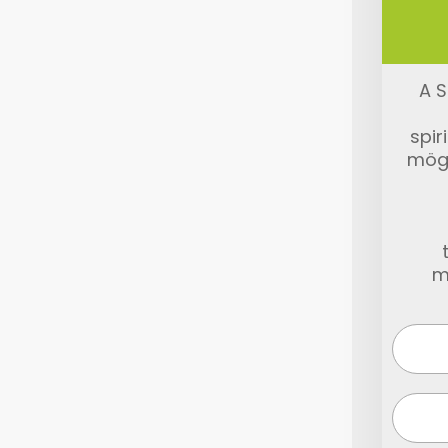
A S
spir
mög
m