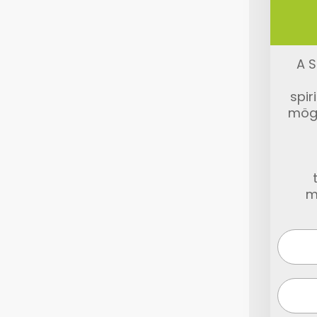
A S
spir
mög
m