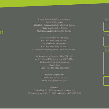
Né
A kiadó és üzemeltető rövidített neve:
Spiritusz Egyesület
A kiadásért és üzemeltetésért felel:
Csák György
Főszerkesztő:
Stuber Andrea
at
Marketing vezető/web:
Szöllősi Tamás
*
Em
A kiadó és üzemeltető székhelye:
1101 Budapest Pongrác köz 5.
Az üzemeltető postacíme:
1101 Budapest Pongrác köz 5.
Üz
Az üzemeltető bírósági nyilvántartási száma: 9640
Az üzemeltető adószáma:18174724-1-42
Az üzemeltető EU adószáma: HU18174724
Az üzemeltető bankszámlaszáma:
Magnet Bank
16200175-11534062-00000000
KAPCSOLATTARTÁS:
Telefon: +36 20 934 0972,
e-mail: info [@] spiritusz [.] hu
TÁRHELY:
CON MÉDIA Kft (6000 Kecskemét, Csóka u. 26.
Cégjegyzékszám: 03-09-115965. Adószám: 14275270-2-03