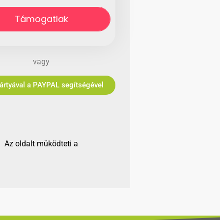
Támogatlak
vagy
Bankkártyával a PAYPAL segítségével
Az oldalt müködteti a