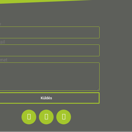
v
ail
enet
Küldés