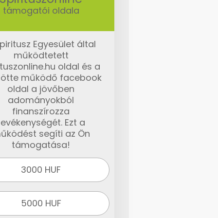
támogatói oldala
piritusz Egyesület által
működtetett
ituszonline.hu oldal és a
ötte működő facebook
oldal a jövőben
adományokból
finanszírozza
tevékenységét. Ezt a
űködést segíti az Ön
támogatása!
3000 HUF
5000 HUF