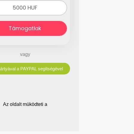
5000 HUF
Támogatlak
vagy
Bankkártyával a PAYPAL segítségével
Az oldalt müködteti a