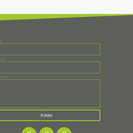
v
ail
enet
Küldés