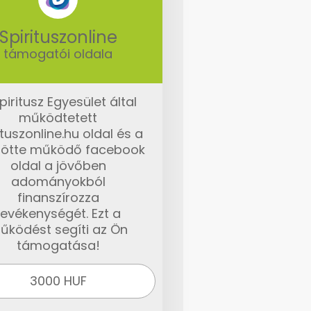
Spirituszonline
támogatói oldala
piritusz Egyesület által
működtetett
ituszonline.hu oldal és a
ötte működő facebook
oldal a jövőben
adományokból
finanszírozza
tevékenységét. Ezt a
űködést segíti az Ön
támogatása!
3000 HUF