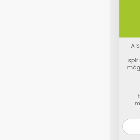
A S
spir
mög
m