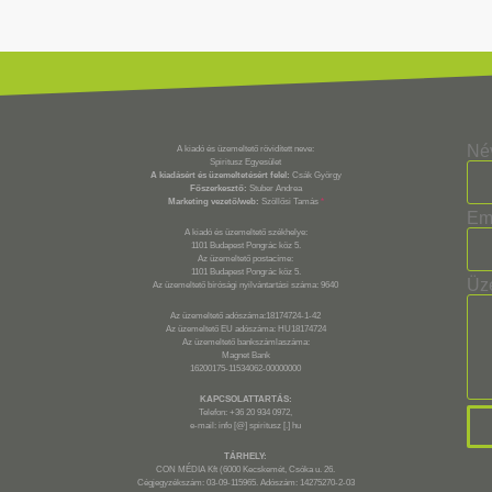
Né
A kiadó és üzemeltető rövidített neve:
Spiritusz Egyesület
A kiadásért és üzemeltetésért felel:
Csák György
Főszerkesztő:
Stuber Andrea
Marketing vezető/web:
Szöllősi Tamás
*
Em
A kiadó és üzemeltető székhelye:
1101 Budapest Pongrác köz 5.
Az üzemeltető postacíme:
1101 Budapest Pongrác köz 5.
Üz
Az üzemeltető bírósági nyilvántartási száma: 9640
Az üzemeltető adószáma:18174724-1-42
Az üzemeltető EU adószáma: HU18174724
Az üzemeltető bankszámlaszáma:
Magnet Bank
16200175-11534062-00000000
KAPCSOLATTARTÁS:
Telefon: +36 20 934 0972,
e-mail: info [@] spiritusz [.] hu
TÁRHELY:
CON MÉDIA Kft (6000 Kecskemét, Csóka u. 26.
Cégjegyzékszám: 03-09-115965. Adószám: 14275270-2-03