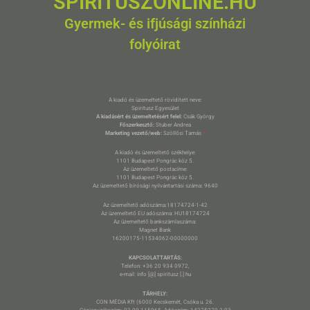
SPIRITUSZONLINE.HU
Gyermek- és ifjúsági színházi
folyóirat
A kiadó és üzemeltető rövidített neve:
Spiritusz Egyesület
A kiadásért és üzemeltetésért felel:
Csák György
Főszerkesztő:
Stuber Andrea
Marketing vezető/web:
Szöllősi Tamás
*
A kiadó és üzemeltető székhelye:
1101 Budapest Pongrác köz 5.
Az üzemeltető postacíme:
1101 Budapest Pongrác köz 5.
Az üzemeltető bírósági nyilvántartási száma: 9640
Az üzemeltető adószáma:18174724-1-42
Az üzemeltető EU adószáma: HU18174724
Az üzemeltető bankszámlaszáma:
Magnet Bank
16200175-11534062-00000000
KAPCSOLATTARTÁS:
Telefon: +36 20 934 0972,
e-mail: info [@] spiritusz [.] hu
TÁRHELY:
CON MÉDIA Kft (6000 Kecskemét, Csóka u. 26.