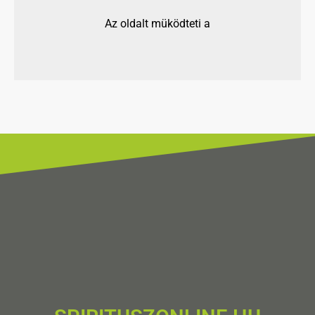
Az oldalt müködteti a