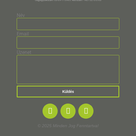
Cégjegyzékszám: 03-09-115965. Adószám: 14275270-2-03
Név
Email
Üzenet
Küldés
© 2025 Minden Jog Fenntartva!