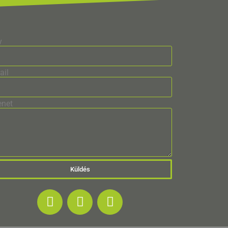
v
ail
enet
Küldés