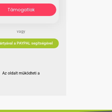
Támogatlak
vagy
Bankkártyával a PAYPAL segítségével
Az oldalt müködteti a