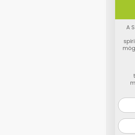
A S
spir
mög
m