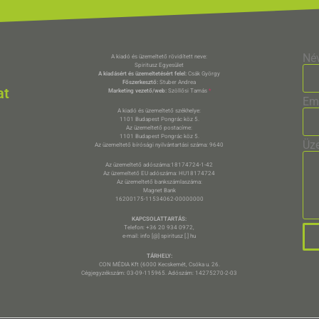
Né
A kiadó és üzemeltető rövidített neve:
Spiritusz Egyesület
A kiadásért és üzemeltetésért felel:
Csák György
Főszerkesztő:
Stuber Andrea
at
Marketing vezető/web:
Szöllősi Tamás
*
Em
A kiadó és üzemeltető székhelye:
1101 Budapest Pongrác köz 5.
Az üzemeltető postacíme:
1101 Budapest Pongrác köz 5.
Üz
Az üzemeltető bírósági nyilvántartási száma: 9640
Az üzemeltető adószáma:18174724-1-42
Az üzemeltető EU adószáma: HU18174724
Az üzemeltető bankszámlaszáma:
Magnet Bank
16200175-11534062-00000000
KAPCSOLATTARTÁS:
Telefon: +36 20 934 0972,
e-mail: info [@] spiritusz [.] hu
TÁRHELY:
CON MÉDIA Kft (6000 Kecskemét, Csóka u. 26.
Cégjegyzékszám: 03-09-115965. Adószám: 14275270-2-03