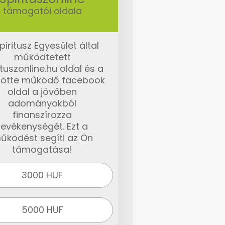
támogatói oldala
piritusz Egyesület által
működtetett
ituszonline.hu oldal és a
ötte működő facebook
oldal a jövőben
adományokból
finanszírozza
tevékenységét. Ezt a
űködést segíti az Ön
támogatása!
3000 HUF
5000 HUF