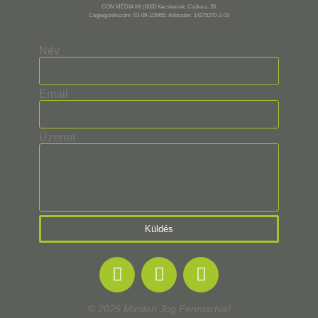
CON MÉDIA Kft (6000 Kecskemét, Csóka u. 26.
Cégjegyzékszám: 03-09-115965. Adószám: 14275270-2-03
Név
Email
Üzenet
Küldés
© 2025 Minden Jog Fenntartva!