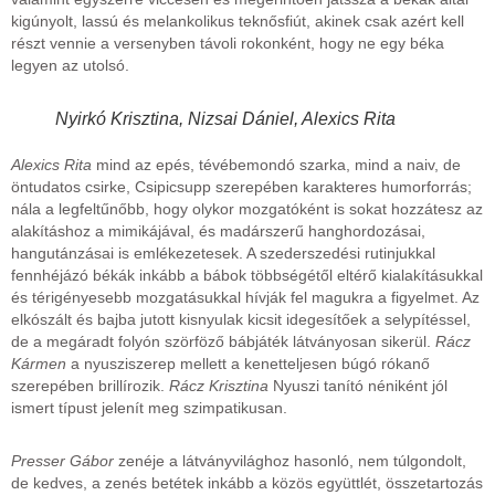
kigúnyolt, lassú és melankolikus teknősfiút, akinek csak azért kell
részt vennie a versenyben távoli rokonként, hogy ne egy béka
legyen az utolsó.
Nyirkó Krisztina, Nizsai Dániel, Alexics Rita
Alexics Rita
mind az epés, tévébemondó szarka, mind a naiv, de
öntudatos csirke, Csipicsupp szerepében karakteres humorforrás;
nála a legfeltűnőbb, hogy olykor mozgatóként is sokat hozzátesz az
alakításhoz a mimikájával, és madárszerű hanghordozásai,
hangutánzásai is emlékezetesek. A szederszedési rutinjukkal
fennhéjázó békák inkább a bábok többségétől eltérő kialakításukkal
és térigényesebb mozgatásukkal hívják fel magukra a figyelmet. Az
elkószált és bajba jutott kisnyulak kicsit idegesítőek a selypítéssel,
de a megáradt folyón szörföző bábjáték látványosan sikerül.
Rácz
Kármen
a nyusziszerep mellett a kenetteljesen búgó rókanő
szerepében brillírozik.
Rácz Krisztina
Nyuszi tanító néniként jól
ismert típust jelenít meg szimpatikusan.
Presser Gábor
zenéje a látványvilághoz hasonló, nem túlgondolt,
de kedves, a zenés betétek inkább a közös együttlét, összetartozás