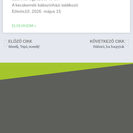
A kecskeméti bábszínházi találkozó
Eötvös10, 2026. május 15.
ELOLVASOM »
ELÖZŐ CIKK
KÖVETKEZŐ CIKK
Mesélj, Tepó, mesélj!
Háború, ha hagyjuk