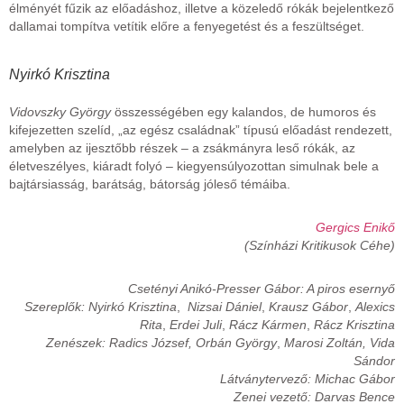
élményét fűzik az előadáshoz, illetve a közeledő rókák bejelentkező
dallamai tompítva vetítik előre a fenyegetést és a feszültséget.
Nyirkó Krisztina
Vidovszky György
összességében egy kalandos, de humoros és
kifejezetten szelíd, „az egész családnak” típusú előadást rendezett,
amelyben az ijesztőbb részek – a zsákmányra leső rókák, az
életveszélyes, kiáradt folyó – kiegyensúlyozottan simulnak bele a
bajtársiasság, barátság, bátorság jóleső témáiba.
Gergics Enikő
(Színházi Kritikusok Céhe)
Csetényi Anikó-Presser Gábor: A piros esernyő
Szereplők: Nyirkó Krisztina
,
Nizsai Dániel
,
Krausz Gábor
,
Alexics
Rita
,
Erdei Juli
,
Rácz Kármen
,
Rácz Krisztina
Zenészek: Radics József, Orbán György
,
Marosi Zoltán, Vida
Sándor
Látványtervező: Michac Gábor
Zenei vezető: Darvas Bence