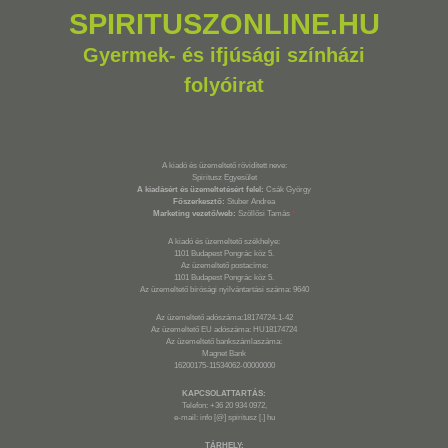
SPIRITUSZONLINE.HU
Gyermek- és ifjúsági színházi
folyóirat
A kiadó és üzemeltető rövidített neve:
Spiritusz Egyesület
A kiadásért és üzemeltetésért felel:
Csák György
Főszerkesztő:
Stuber Andrea
Marketing vezető/web:
Szöllősi Tamás
*
A kiadó és üzemeltető székhelye:
1101 Budapest Pongrác köz 5.
Az üzemeltető postacíme:
1101 Budapest Pongrác köz 5.
Az üzemeltető bírósági nyilvántartási száma: 9640
Az üzemeltető adószáma:18174724-1-42
Az üzemeltető EU adószáma: HU18174724
Az üzemeltető bankszámlaszáma:
Magnet Bank
16200175-11534062-00000000
KAPCSOLATTARTÁS:
Telefon: +36 20 934 0972,
e-mail: info [@] spiritusz [.] hu
TÁRHELY: