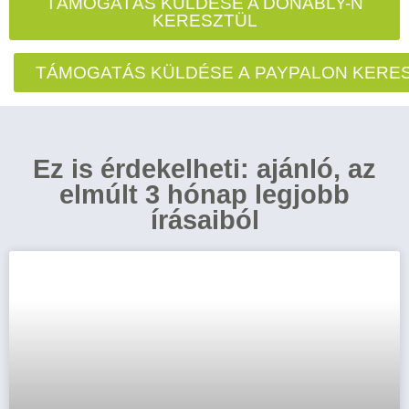
TÁMOGATÁS KÜLDÉSE A DONABLY-N
KERESZTÜL
TÁMOGATÁS KÜLDÉSE A PAYPALON KERE
Ez is érdekelheti: ajánló, az
elmúlt 3 hónap legjobb
írásaiból