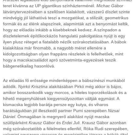
teret kívánna az UP gigantikus színházterménél.
Michac Gábor
látványtervezésében a szellősen kialakított, vázszerű díszlet szinte
mindvégig jól láthatóvá teszi a mozgatókat, a stilizált, geometrikus
formák és az élénk alapszínek, alapminták azt a benyomást keltik,
hogy az előadás inkább a kisebbeknek kedvez. A színpadon a
díszletelemek építőkockázós hangulatú pakolgatása nyújt is egy
ilyen plusz réteget a fiatalabb nézők szórakoztatásában. A bábok
kialakítása már finomabb, a nagyobb méret ellenére a
kidolgozottságban olyan frappáns részletek is fellelhetőek, mint
hogy a macskacsaládot apró szövetminta-egyezések teszik
bábgenetikailag hasonlóvá.
Az előadás fő erőssége mindenképpen a bábszínészi munkából
adódik.
Nyirkó Krisztina
alakításában Pirkó még akkor is bájos,
amikor bosszankodik vagy morcos, a hiteles toporzékolások és a
hihető megenyhülések kiegyensúlyozottan váltják egymást. A
kismacska legjobb barátja persze egy kutya, és viharos
barátságukban jól illeszkedő partner Pumi szerepében
Nizsai
Dániel
. Önmagában is megnyerő alakítást nyújt macska
szülőpárként
Krausz Gábor
és
Erdei Juli
. Krausz Gábor azonban
még szórakoztatóbb a félelmetes ellenfél, Róka Rudi szerepében,
valamint egyszerre viccesen és megérintően játssza a békák által