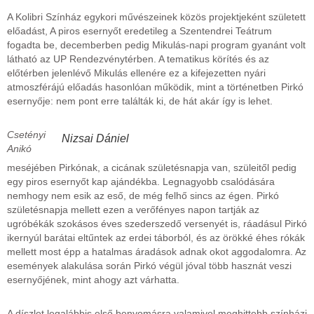
A Kolibri Színház egykori művészeinek közös projektjeként született
előadást, A piros esernyőt eredetileg a Szentendrei Teátrum
fogadta be, decemberben pedig Mikulás-napi program gyanánt volt
látható az UP Rendezvénytérben. A tematikus körítés és az
előtérben jelenlévő Mikulás ellenére ez a kifejezetten nyári
atmoszférájú előadás hasonlóan működik, mint a történetben Pirkó
esernyője: nem pont erre találták ki, de hát akár így is lehet.
Csetényi
Nizsai Dániel
Anikó
meséjében Pirkónak, a cicának születésnapja van, szüleitől pedig
egy piros esernyőt kap ajándékba. Legnagyobb csalódására
nemhogy nem esik az eső, de még felhő sincs az égen. Pirkó
születésnapja mellett ezen a verőfényes napon tartják az
ugróbékák szokásos éves szederszedő versenyét is, ráadásul Pirkó
ikernyúl barátai eltűntek az erdei táborból, és az örökké éhes rókák
mellett most épp a hatalmas áradások adnak okot aggodalomra. Az
események alakulása során Pirkó végül jóval több hasznát veszi
esernyőjének, mint ahogy azt várhatta.
A díszlet legalábbis első benyomásra valamivel meghittebb színházi