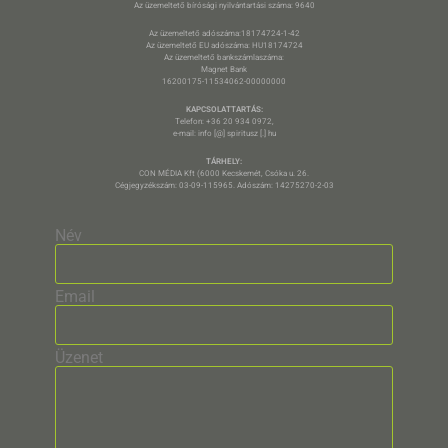
Az üzemeltető bírósági nyilvántartási száma: 9640
Az üzemeltető adószáma:18174724-1-42
Az üzemeltető EU adószáma: HU18174724
Az üzemeltető bankszámlaszáma:
Magnet Bank
16200175-11534062-00000000
KAPCSOLATTARTÁS:
Telefon: +36 20 934 0972,
e-mail: info [@] spiritusz [.] hu
TÁRHELY:
CON MÉDIA Kft (6000 Kecskemét, Csóka u. 26.
Cégjegyzékszám: 03-09-115965. Adószám: 14275270-2-03
Név
Email
Üzenet