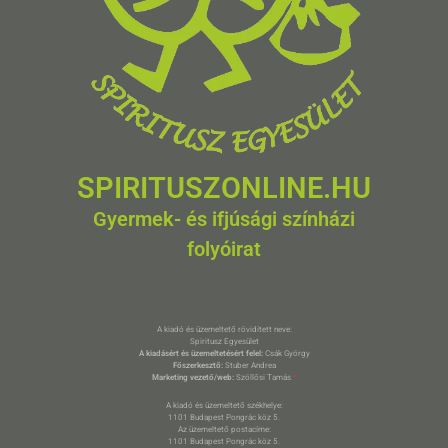
SPIRITUSZONLINE.HU
Gyermek- és ifjúsági színházi
folyóirat
A kiadó és üzemeltető rövidített neve:
Spiritusz Egyesület
A kiadásért és üzemeltetésért felel:
Csák György
Főszerkesztő:
Stuber Andrea
Marketing vezető/web:
Szöllősi Tamás
*
A kiadó és üzemeltető székhelye:
1101 Budapest Pongrác köz 5.
Az üzemeltető postacíme:
1101 Budapest Pongrác köz 5.