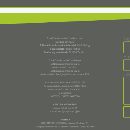
Né
A kiadó és üzemeltető rövidített neve:
Spiritusz Egyesület
A kiadásért és üzemeltetésért felel:
Csák György
Főszerkesztő:
Stuber Andrea
Marketing vezető/web:
Szöllősi Tamás
*
Em
A kiadó és üzemeltető székhelye:
1101 Budapest Pongrác köz 5.
Az üzemeltető postacíme:
1101 Budapest Pongrác köz 5.
Üz
Az üzemeltető bírósági nyilvántartási száma: 9640
Az üzemeltető adószáma:18174724-1-42
Az üzemeltető EU adószáma: HU18174724
Az üzemeltető bankszámlaszáma:
Magnet Bank
16200175-11534062-00000000
KAPCSOLATTARTÁS:
Telefon: +36 20 934 0972,
e-mail: info [@] spiritusz [.] hu
TÁRHELY:
CON MÉDIA Kft (6000 Kecskemét, Csóka u. 26.
Cégjegyzékszám: 03-09-115965. Adószám: 14275270-2-03