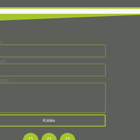
v
ail
enet
Küldés