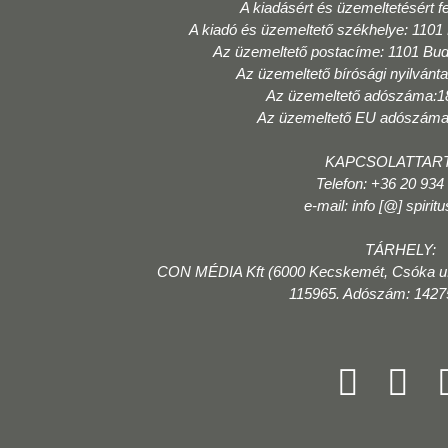
A kiadásért és üzemeltetésért f
A kiadó és üzemeltető székhelye: 1101
Az üzemeltető postacíme: 1101 Bud
Az üzemeltető bírósági nyilvánt
Az üzemeltető adószáma:1
Az üzemeltető EU adószám
KAPCSOLATTART
Telefon: +36 20 934
e-mail: info [@] spiritu
TÁRHELY:
CON MÉDIA Kft (6000 Kecskemét, Csóka u.
115965. Adószám: 1427