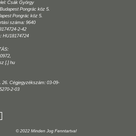
elel: Csák György
 Budapest Pongrác köz 5.
apest Pongrác köz 5.
artási száma: 9640
8174724-2-42
a: HU18174724
ÁS:
 0972,
sz [.] hu
 26. Cégjegyzékszám: 03-09-
5270-2-03
© 2022 Minden Jog Fenntartva!