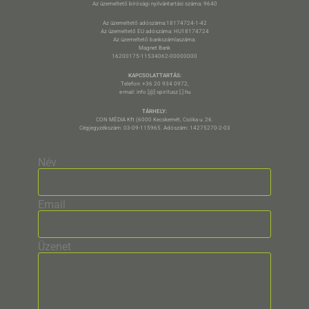
Az üzemeltető bírósági nyilvántartási száma: 9640
Az üzemeltető adószáma:18174724-1-42
Az üzemeltető EU adószáma: HU18174724
Az üzemeltető bankszámlaszáma:
Magnet Bank
16200175-11534062-00000000
KAPCSOLATTARTÁS:
Telefon: +36 20 934 0972,
e-mail: info [@] spiritusz [.] hu
TÁRHELY:
CON MÉDIA Kft (6000 Kecskemét, Csóka u. 26.
Cégjegyzékszám: 03-09-115965. Adószám: 14275270-2-03
Név
Email
Üzenet