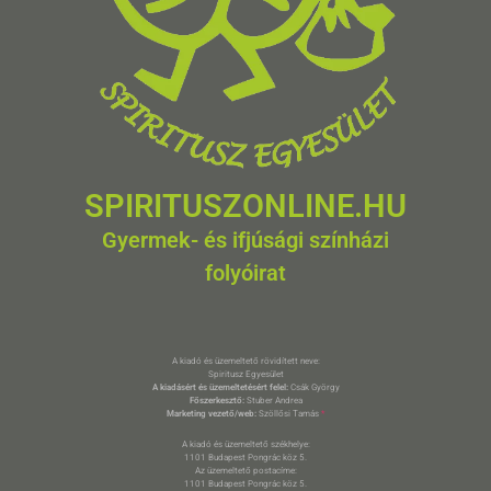
SPIRITUSZONLINE.HU
Gyermek- és ifjúsági színházi
folyóirat
A kiadó és üzemeltető rövidített neve:
Spiritusz Egyesület
A kiadásért és üzemeltetésért felel:
Csák György
Főszerkesztő:
Stuber Andrea
Marketing vezető/web:
Szöllősi Tamás
*
A kiadó és üzemeltető székhelye:
1101 Budapest Pongrác köz 5.
Az üzemeltető postacíme:
1101 Budapest Pongrác köz 5.