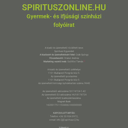
SPIRITUSZONLINE.HU
Gyermek- és ifjúsági színházi
folyóirat
A kiadó és üzemeltető rövidített neve:
Spiritusz Egyesület
A kiadásért és üzemeltetésért felel:
Csák György
Főszerkesztő:
Stuber Andrea
Marketing vezető/web:
Szöllősi Tamás
*
A kiadó és üzemeltető székhelye:
1101 Budapest Pongrác köz 5.
Az üzemeltető postacíme:
1101 Budapest Pongrác köz 5.
Az üzemeltető bírósági nyilvántartási száma: 9640
Az üzemeltető adószáma:18174724-1-42
Az üzemeltető EU adószáma: HU18174724
Az üzemeltető bankszámlaszáma:
Magnet Bank
16200175-11534062-00000000
KAPCSOLATTARTÁS:
Telefon: +36 20 934 0972,
e-mail: info [@] spiritusz [.] hu
TÁRHELY: