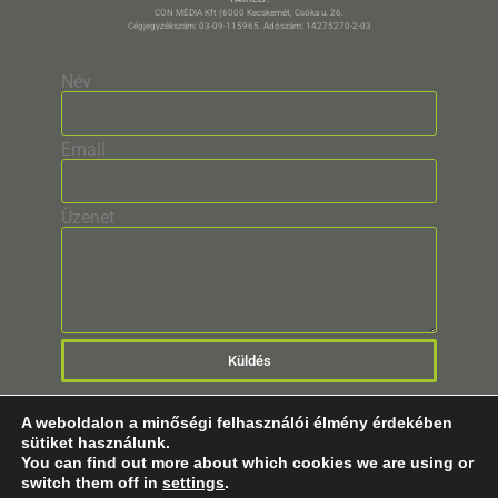
CON MÉDIA Kft (6000 Kecskemét, Csóka u. 26.
Cégjegyzékszám: 03-09-115965. Adószám: 14275270-2-03
Név
Email
Üzenet
Küldés
A weboldalon a minőségi felhasználói élmény érdekében
sütiket használunk.
You can find out more about which cookies we are using or
switch them off in
settings
.
© 2025 Minden Jog Fenntartva!