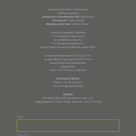
A kiadó és üzemeltető rövidített neve:
Spiritusz Egyesület
A kiadásért és üzemeltetésért felel:
Csák György
Főszerkesztő:
Stuber Andrea
Marketing vezető/web:
Szöllősi Tamás
*
A kiadó és üzemeltető székhelye:
1101 Budapest Pongrác köz 5.
Az üzemeltető postacíme:
1101 Budapest Pongrác köz 5.
Az üzemeltető bírósági nyilvántartási száma: 9640
Az üzemeltető adószáma:18174724-1-42
Az üzemeltető EU adószáma: HU18174724
Az üzemeltető bankszámlaszáma:
Magnet Bank
16200175-11534062-00000000
KAPCSOLATTARTÁS:
Telefon: +36 20 934 0972,
e-mail: info [@] spiritusz [.] hu
TÁRHELY:
CON MÉDIA Kft (6000 Kecskemét, Csóka u. 26.
Cégjegyzékszám: 03-09-115965. Adószám: 14275270-2-03
Név
Email