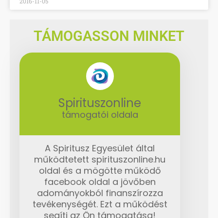
2016-11-05
TÁMOGASSON MINKET
Spirituszonline
támogatói oldala
A Spiritusz Egyesület által
működtetett spirituszonline.hu
oldal és a mögötte működő
facebook oldal a jövőben
adományokból finanszírozza
tevékenységét. Ezt a működést
segíti az Ön támogatása!