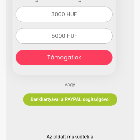
3000 HUF
5000 HUF
Támogatlak
vagy
Bankkártyával a PAYPAL segítségével
Az oldalt müködteti a