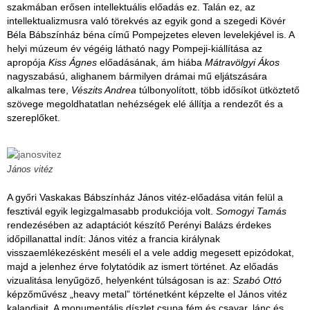
szakmában erősen intellektuális előadás ez. Talán ez, az
intellektualizmusra való törekvés az egyik gond a szegedi Kövér
Béla Bábszínház béna című Pompejzetes eleven levelekjével is. A
helyi múzeum év végéig látható nagy Pompeji-kiállítása az
apropója
Kiss Ágnes
előadásának, ám hiába
Mátravölgyi Ákos
nagyszabású, alighanem bármilyen drámai mű eljátszására
alkalmas tere,
Vészits Andrea
túlbonyolított, több idősíkot ütköztető
szövege megoldhatatlan nehézségek elé állítja a rendezőt és a
szereplőket.
János vitéz
A győri Vaskakas Bábszínház János vitéz-előadása vitán felül a
fesztivál egyik legizgalmasabb produkciója volt.
Somogyi Tamás
rendezésében az adaptációt készítő Perényi Balázs érdekes
időpillanattal indít: János vitéz a francia királynak
visszaemlékezésként meséli el a vele addig megesett epizódokat,
majd a jelenhez érve folytatódik az ismert történet. Az előadás
vizualitása lenyűgöző, helyenként túlságosan is az:
Szabó Ottó
képzőművész „heavy metal” történetként képzelte el János vitéz
kalandjait. A monumentális díszlet csupa fém és csavar, lánc és