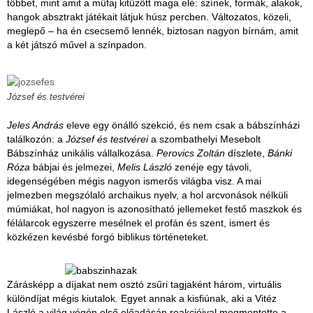
többet, mint amit a műfaj kitűzött maga elé: színek, formák, alakok,
hangok absztrakt játékait látjuk húsz percben. Változatos, közeli,
meglepő – ha én csecsemő lennék, biztosan nagyon bírnám, amit
a két játszó művel a színpadon.
József és testvérei
Jeles András
eleve egy önálló szekció, és nem csak a bábszínházi
találkozón: a
József és testvérei
a szombathelyi Mesebolt
Bábszínház unikális vállalkozása.
Perovics Zoltán
díszlete,
Bánki
Róza
bábjai és jelmezei,
Melis László
zenéje egy távoli,
idegenségében mégis nagyon ismerős világba visz. A mai
jelmezben megszólaló archaikus nyelv, a hol arcvonások nélküli
múmiákat, hol nagyon is azonosítható jellemeket festő maszkok és
félálarcok egyszerre mesélnek el profán és szent, ismert és
közkézen kevésbé forgó biblikus történeteket.
Zárásképp a díjakat nem osztó zsűri tagjaként három, virtuális
különdíjat mégis kiutalok. Egyet annak a kisfiúnak, aki a Vitéz
László a világ végén első előadásán reakcióival megmentette a