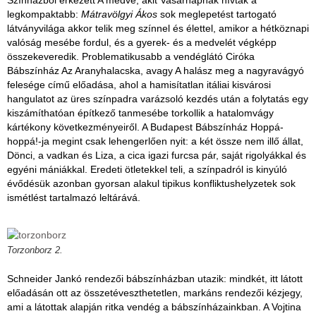
legkompaktabb:
Mátravölgyi Ákos
sok meglepetést tartogató
látványvilága akkor telik meg színnel és élettel, amikor a hétköznapi
valóság mesébe fordul, és a gyerek- és a medvelét végképp
összekeveredik. Problematikusabb a vendéglátó Ciróka
Bábszínház Az Aranyhalacska, avagy A halász meg a nagyravágyó
felesége című előadása, ahol a hamisítatlan itáliai kisvárosi
hangulatot az üres színpadra varázsoló kezdés után a folytatás egy
kiszámíthatóan építkező tanmesébe torkollik a hatalomvágy
kártékony következményeiről. A Budapest Bábszínház Hoppá-
hoppá!-ja megint csak lehengerlően nyit: a két össze nem illő állat,
Dönci, a vadkan és Liza, a cica igazi furcsa pár, saját rigolyákkal és
egyéni mániákkal. Eredeti ötletekkel teli, a színpadról is kinyúló
évődésük azonban gyorsan alakul tipikus konfliktushelyzetek sok
ismétlést tartalmazó leltárává.
Torzonborz 2.
Schneider Jankó rendezői bábszínházban utazik: mindkét, itt látott
előadásán ott az összetéveszthetetlen, markáns rendezői kézjegy,
ami a látottak alapján ritka vendég a bábszínházainkban. A Vojtina