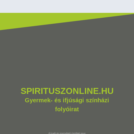
SPIRITUSZONLINE.HU
Gyermek- és ifjúsági színházi
folyóirat
A kiadó és üzemeltető rövidített neve: