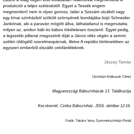
produkciót a teljes széteséstől. Egyet a Tessék engem
megmenteni! nem is olyan gonosz, talán a Szezám utcából vagy
egy kínai színházból szökött szörnyének bundájába bújó Schneider
Jankónak, aki a paraván mögött állva, láthatatlanul is megmutatta,
milyen az, amikor báb és bábos tökéletesen összenő. Egyet pedig,
a legszebb pillanat megosztott díját a János vitéz végén a semmi
szélén üldögélő szerelmespárnak, illetve A repülés történetében az
egyszeri emberből elszálló celofánléleknek.
Jászay Tamás
(Színházi Kritikusok Céhe)
Magyarországi Bábszínházak 13. Találkozója
Kecskemét, Ciróka Bábszínház. 2016. október 12-16.
Fotók: Takács Vera, Gyermekszínházi Portál