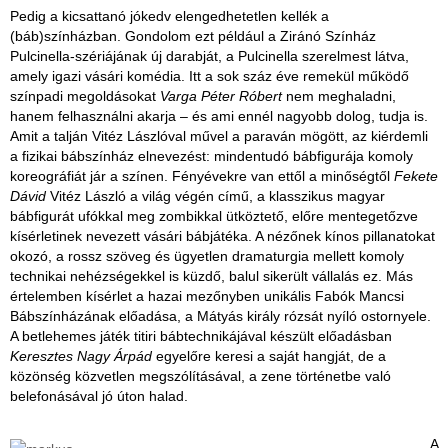
Pedig a kicsattanó jókedv elengedhetetlen kellék a
(báb)színházban. Gondolom ezt például a Ziránó Színház
Pulcinella-szériájának új darabját, a Pulcinella szerelmest látva,
amely igazi vásári komédia. Itt a sok száz éve remekül működő
színpadi megoldásokat
Varga Péter Róbert
nem meghaladni,
hanem felhasználni akarja – és ami ennél nagyobb dolog, tudja is.
Amit a talján Vitéz Lászlóval művel a paraván mögött, az kiérdemli
a fizikai bábszínház elnevezést: mindentudó bábfigurája komoly
koreográfiát jár a színen. Fényévekre van ettől a minőségtől
Fekete
Dávid
Vitéz László a világ végén című, a klasszikus magyar
bábfigurát ufókkal meg zombikkal ütköztető, előre mentegetőzve
kísérletinek nevezett vásári bábjátéka. A nézőnek kínos pillanatokat
okozó, a rossz szöveg és ügyetlen dramaturgia mellett komoly
technikai nehézségekkel is küzdő, balul sikerült vállalás ez. Más
értelemben kísérlet a hazai mezőnyben unikális Fabók Mancsi
Bábszínházának előadása, a Mátyás király rózsát nyíló ostornyele.
A betlehemes játék titiri bábtechnikájával készült előadásban
Keresztes Nagy Árpád
egyelőre keresi a saját hangját, de a
közönség közvetlen megszólításával, a zene történetbe való
belefonásával jó úton halad.
A