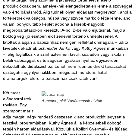
produkcióknak sem, amelyeknél elengedhetetlen lenne a szöveggel
való értő bánásmód. Alig tudnék olyan előadást megnevezni, ahol a
történetnek valóságos, húsba vagy szívbe markoló tétje lenne, ahol
valami bonyolultabb képlet adódna a kisebb-nagyobb
megpróbáltatásokon keresztül A-ból B-be való eljutásnál, majd a
boldog vég (jó esetben élő) zenével történő ünneplésénél. A
látottak alapján a bábszínház nemigen reflektál önmagára – üdítő
kivételek akadnak
Schneider Jankó
vagy
Kuthy Ágnes
munkáiban
–, alig foglalkozik a színháztermen kívüli, családon vagy iskolán
belüli valósággal, és túlságosan gyakran nyúl az egyszerűen
dekódolható didakszishoz. Lehet, nem ildomos direkt tanácsokat
osztogatni egy ilyen cikkben, mégis azt mondom: fiatal
dramaturgok, előre, a bábszínház csak rátok vár!
Két tucat
előadásról írok
A medve, akit Vasárnapnak hívtak
röviden. Egy
szempont máris
adja magát, négy rendező összesen kilenc produkciót jegyzett a
fesztivál programjában. Kuthy Ágnes áll a képzeletbeli dobogó
tetején három előadásával. Közülük a Kolibri Gyermek- és Ifjúsági
Színházból érkezett A medve, akit Vasárnapnak hívtak a