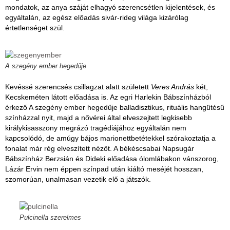
mondatok, az anya száját elhagyó szerencsétlen kijelentések, és
egyáltalán, az egész előadás sivár-rideg világa kizárólag
értetlenséget szül.
A szegény ember hegedűje
Kevéssé szerencsés csillagzat alatt született
Veres András
két,
Kecskeméten látott előadása is. Az egri Harlekin Bábszínházból
érkező A szegény ember hegedűje balladisztikus, rituális hangütésű
színházzal nyit, majd a nővérei által elveszejtett legkisebb
királykisasszony megrázó tragédiájához egyáltalán nem
kapcsolódó, de amúgy bájos marionettbetétekkel szórakoztatja a
fonalat már rég elveszített nézőt. A békéscsabai Napsugár
Bábszínház Berzsián és Dideki előadása ólomlábakon vánszorog,
Lázár Ervin nem éppen színpad után kiáltó meséjét hosszan,
szomorúan, unalmasan vezetik elő a játszók.
Pulcinella szerelmes