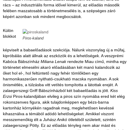
rács – az indusztriális forma idővel kimerül, az előadás második
felében maszatosabb a történetmesélés is, a szépséges záró
képért azonban sok mindent megbocsátok.
Külön
blokkot
Piros-kaland
képviselt a babaelőadások szekciója. Nálunk viszonylag új a műfaj,
kipróbálás alatt állnak az eszközök és a lehetőségek. A veszprémi
Kabóca Bábszínház
Miliana Lenak
rendezte Miau című, mintha egy
történetet elmesélni akaró előadásában két manó kalandozik az
őket hol el-, hol feltüntető nagy fehér tömlőkben egy
harmonikaszerűen nyitható-csukható macska nyomában. A sok
önismétlés, a túlzásba vitt vetítés tompította a látottak erejét. A
zalaegerszegi Griff Bábszínházból két babaelőadás is jött.
Kiss
Erzsi
Piros-kalandjában elvileg a piros szín nyomába ered két elég
rokonszenves figura, akik tulajdonképpen egy bézs-barna
kartonház környékén ragadnak meg, meglehetősen kevéssé
kihasználva a témából adódó lehetőségeket. Amikkel viszont
messzemenőkig élt a
Juhász Anikó
ötletéből született, szintén
zalaegerszegi Pötty. Ez az előadás tényleg nem akar mást és