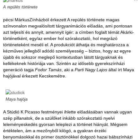
A repülés története
pécsi MárkusZínházból érkezett A repülés története magas
színvonalon megvalósított tárgyanimációs előadás, ami pontosan
azt teljesíti és annyit, amennyit ígér: a címben foglalt témát Akárki-
történetként, egy/az ember hol szórakoztató, hol megrázó
történeteként meséli el. A produkciót áthatja és meghatározza a
kézműves jellegből adódó személyesség – biztos, hogy az egyre
újabb és sokszor meglepő kontextusban látott tárgyaknak és
kellékeknek históriája van. Szintén az idősebb gyerekszínházi
generáció tagja
Fodor Tamás
, aki a
Parti Nagy Lajos
által írt Maya
hajójával érkezett Kecskemétre.
Maya hajója
A Stúdió K Picasso festményei ihlette előadásában vannak ugyan
szép pillanatok, de a szülőket inkább szórakoztató nyelvi
leleményeskedés gyorsan leleplezi a történet hiányát. Mégsem
értéktelen, ám a mezőnyből kilógó, a gyakran érzéki
benyomásokkal és primer ösztönökkel dolgozó hazai bábszínházi