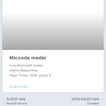
Micsoda madár
A zsoltáréneklő madár
Vojtina Bábszínház
Papp Tímea, 2026. június 6.
ELOLVASOM »
ELÖZŐ CIKK
KÖVETKEZŐ CIKK
Meséből sült torta
Örömjáték