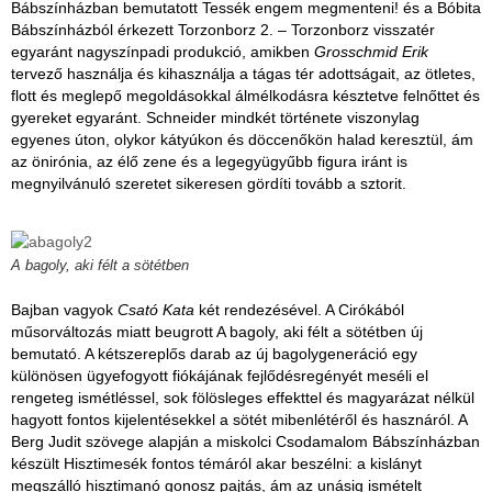
Bábszínházban bemutatott Tessék engem megmenteni! és a Bóbita
Bábszínházból érkezett Torzonborz 2. – Torzonborz visszatér
egyaránt nagyszínpadi produkció, amikben
Grosschmid Erik
tervező használja és kihasználja a tágas tér adottságait, az ötletes,
flott és meglepő megoldásokkal álmélkodásra késztetve felnőttet és
gyereket egyaránt. Schneider mindkét története viszonylag
egyenes úton, olykor kátyúkon és döccenőkön halad keresztül, ám
az önirónia, az élő zene és a legegyügyűbb figura iránt is
megnyilvánuló szeretet sikeresen gördíti tovább a sztorit.
A bagoly, aki félt a sötétben
Bajban vagyok
Csató Kata
két rendezésével. A Cirókából
műsorváltozás miatt beugrott A bagoly, aki félt a sötétben új
bemutató. A kétszereplős darab az új bagolygeneráció egy
különösen ügyefogyott fiókájának fejlődésregényét meséli el
rengeteg ismétléssel, sok fölösleges effekttel és magyarázat nélkül
hagyott fontos kijelentésekkel a sötét mibenlétéről és hasznáról. A
Berg Judit szövege alapján a miskolci Csodamalom Bábszínházban
készült Hisztimesék fontos témáról akar beszélni: a kislányt
megszálló hisztimanó gonosz pajtás, ám az unásig ismételt