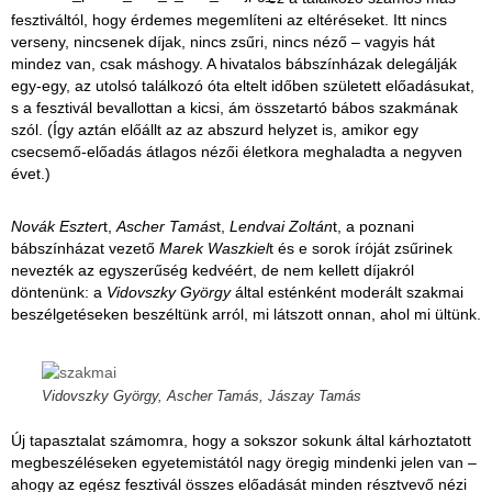
fesztiváltól, hogy érdemes megemlíteni az eltéréseket. Itt nincs
verseny, nincsenek díjak, nincs zsűri, nincs néző – vagyis hát
mindez van, csak máshogy. A hivatalos bábszínházak delegálják
egy-egy, az utolsó találkozó óta eltelt időben született előadásukat,
s a fesztivál bevallottan a kicsi, ám összetartó bábos szakmának
szól. (Így aztán előállt az az abszurd helyzet is, amikor egy
csecsemő-előadás átlagos nézői életkora meghaladta a negyven
évet.)
Novák Eszter
t,
Ascher Tamás
t,
Lendvai Zoltán
t, a poznani
bábszínházat vezető
Marek Waszkiel
t és e sorok íróját zsűrinek
nevezték az egyszerűség kedvéért, de nem kellett díjakról
döntenünk: a
Vidovszky György
által esténként moderált szakmai
beszélgetéseken beszéltünk arról, mi látszott onnan, ahol mi ültünk.
Vidovszky György, Ascher Tamás, Jászay Tamás
Új tapasztalat számomra, hogy a sokszor sokunk által kárhoztatott
megbeszéléseken egyetemistától nagy öregig mindenki jelen van –
ahogy az egész fesztivál összes előadását minden résztvevő nézi