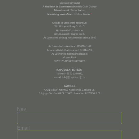
Spiritusz Egyesület
A kiadásért és üzemeltetésért felel:
Csák György
Főszerkesztő:
Stuber Andrea
Marketing vezető/web:
Szöllősi Tamás
*
A kiadó és üzemeltető székhelye:
1101 Budapest Pongrác köz 5.
Az üzemeltető postacíme:
1101 Budapest Pongrác köz 5.
Az üzemeltető bírósági nyilvántartási száma: 9640
Az üzemeltető adószáma:18174724-1-42
Az üzemeltető EU adószáma: HU18174724
Az üzemeltető bankszámlaszáma:
Magnet Bank
16200175-11534062-00000000
KAPCSOLATTARTÁS:
Telefon: +36 20 934 0972,
e-mail: info [@] spiritusz [.] hu
TÁRHELY:
CON MÉDIA Kft (6000 Kecskemét, Csóka u. 26.
Cégjegyzékszám: 03-09-115965. Adószám: 14275270-2-03
Név
Email