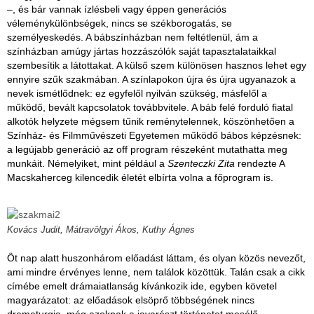
–, és bár vannak ízlésbeli vagy éppen generációs
véleménykülönbségek, nincs se székborogatás, se
személyeskedés. A bábszínházban nem feltétlenül, ám a
színházban amúgy jártas hozzászólók saját tapasztalataikkal
szembesítik a látottakat. A külső szem különösen hasznos lehet egy
ennyire szűk szakmában. A színlapokon újra és újra ugyanazok a
nevek ismétlődnek: ez egyfelől nyilván szükség, másfelől a
működő, bevált kapcsolatok továbbvitele. A báb felé forduló fiatal
alkotók helyzete mégsem tűnik reménytelennek, köszönhetően a
Színház- és Filmművészeti Egyetemen működő bábos képzésnek:
a legújabb generáció az off program részeként mutathatta meg
munkáit. Némelyiket, mint például a
Szenteczki Zita
rendezte A
Macskaherceg kilencedik életét elbírta volna a főprogram is.
Kovács Judit, Mátravölgyi Ákos, Kuthy Ágnes
Öt nap alatt huszonhárom előadást láttam, és olyan közös nevezőt,
ami mindre érvényes lenne, nem találok közöttük. Talán csak a cikk
címébe emelt drámaiatlanság kívánkozik ide, egyben követel
magyarázatot: az előadások elsöprő többségének nincs
dramaturgja, még azoknak a javarészt történetet mesélő