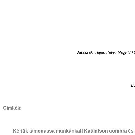
Játsszák: Hajdú Péter, Nagy Vik
Bá
Cimkék:
Kérjük támogassa munkánkat! Kattintson gombra és a