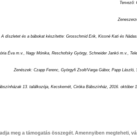
Tervező: 
Zeneszerz
A díszletet és a bábokat készítette: Grosschmid Erik, Kissné Kati és Náda
tória Éva m.v., Nagy Mónika, Reschofsky György, Schneider Jankó m.v., Te
Zenészek: Czapp Ferenc, Györgyfi Zsolt/Varga Gábor, Papp László,
bszínházak 13. találkozója, Kecskemét, Ciróka Bábszínház, 2016. október 1
dja meg a támogatás összegét. Amennyiben megteheti, vál