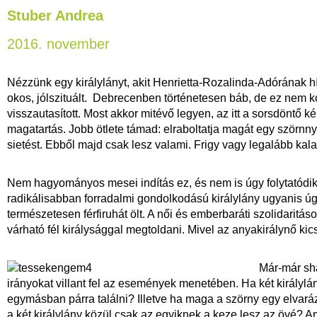
Stuber Andrea
2016. november
Nézzünk egy királylányt, akit Henrietta-Rozalinda-Adórának h
okos, jólszituált. Debrecenben történetesen báb, de ez nem k
visszautasított. Most akkor mitévő legyen, az itt a sorsdöntő
magatartás. Jobb ötlete támad: elraboltatja magát egy szörnn
sietést. Ebből majd csak lesz valami. Frigy vagy legalább kal
Nem hagyományos mesei indítás ez, és nem is úgy folytatódi
radikálisabban forradalmi gondolkodású királylány ugyanis ú
természetesen férfiruhát ölt. A női és emberbaráti szolidaritáso
várható fél királysággal megtoldani. Mivel az anyakirálynő kicsi
Már-már sh
irányokat villant fel az események menetében. Ha két királylá
egymásban párra találni? Illetve ha maga a szörny egy elvarázso
a két királylány közül csak az egyiknek a keze lesz az övé?