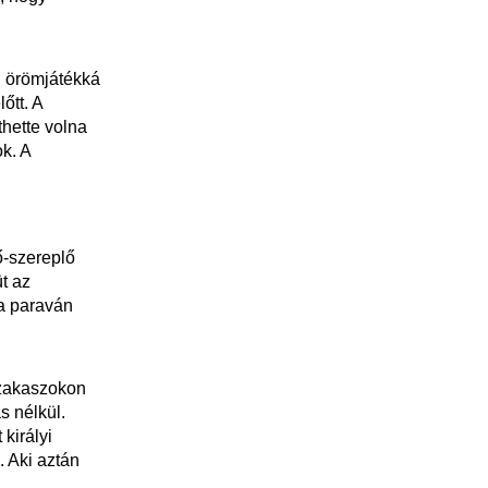
i örömjátékká
őtt. A
thette volna
k. A
ő-szereplő
üt az
 a paraván
szakaszokon
s nélkül.
királyi
 Aki aztán