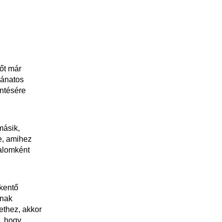
őt már
vánatos
entésére
másik,
e, amihez
talomként
kentő
gnak
lethez, akkor
, hogy