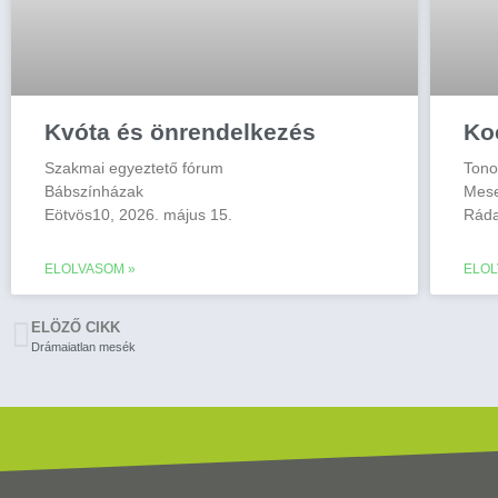
Kvóta és önrendelkezés
Ko
Szakmai egyeztető fórum
Tono
Bábszínházak
Mese
Eötvös10, 2026. május 15.
Ráda
ELOLVASOM »
ELOL
ELÖZŐ CIKK
Drámaiatlan mesék