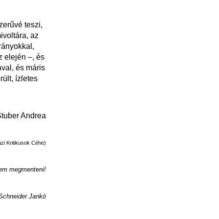
erűvé teszi,
ivoltára, az
irányokkal,
 elején –, és
val, és máris
ült, ízletes
tuber Andrea
zi Kritikusok Céhe)
gem megmenteni!
 Schneider Jankó