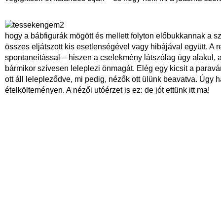
hogy a bábfigurák mögött és mellett folyton előbukkannak a sze
összes eljátszott kis esetlenségével vagy hibájával együtt. A 
spontaneitással – hiszen a cselekmény látszólag úgy alakul, 
bármikor szívesen leleplezi önmagát. Elég egy kicsit a paravá
ott áll lelepleződve, mi pedig, nézők ott ülünk beavatva. Úgy hat
ételkölteményen. A nézői utóérzet is ez: de jót ettünk itt ma!