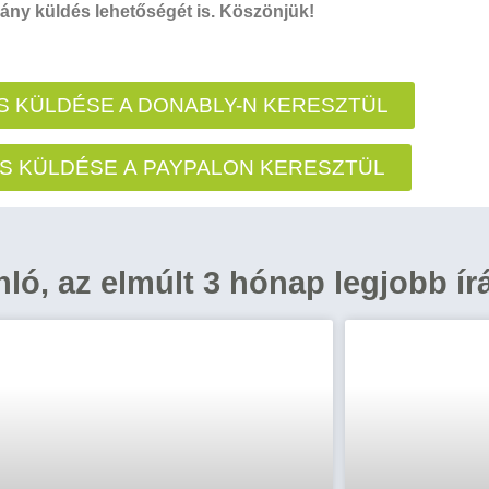
ny küldés lehetőségét is. Köszönjük!
 KÜLDÉSE A DONABLY-N KERESZTÜL
S KÜLDÉSE A PAYPALON KERESZTÜL
ánló, az elmúlt 3 hónap legjobb ír