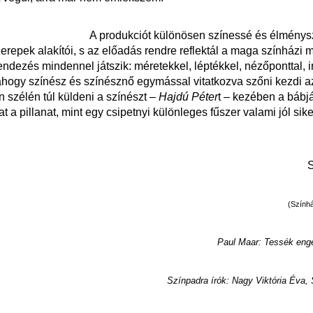
A produkciót különösen színessé és élménysz
repek alakítói, s az előadás rendre reflektál a maga színházi m
rendezés mindennel játszik: méretekkel, léptékkel, nézőponttal, 
ahogy színész és színésznő egymással vitatkozva szőni kezdi az
n szélén túl küldeni a színészt –
Hajdú Péter
t – kezében a bábjá
 a pillanat, mint egy csipetnyi különleges fűszer valami jól siker
S
(Színhá
Paul Maar: Tessék en
Színpadra írók: Nagy Viktória Éva,