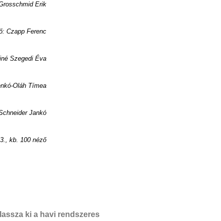
Grosschmid Erik
ő: Czapp Ferenc
siné Szegedi Éva
lenkó-Oláh Tímea
 Schneider Jankó
3., kb. 100 néző
assza ki a havi rendszeres