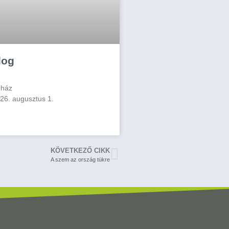
log
nház
26. augusztus 1.
KÖVETKEZŐ CIKK
A szem az ország tükre