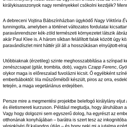
királykisasszonyok nagy reményekkel csókolni kezdjék? Men
A debreceni Vojtina Bábszínházban ügyködő
Nagy Viktória É
tunningolta, amelyben a történet változatos fordulatai kicsatt
paravánrendszer kék-zöld természeti környezetet látszik ábrá
akár Paul Klee is. A három síkban felállított falak között úgy
paravándíszlet mint háttér jól áll a hosszúkásan elnyújtott-elr
Utóbbiaknak (érzetileg) szinte meghosszabbítása a színpad ké
zenészcsapat (gitár, trombita, dob), vagyis
Czapp Ferenc
,
Györ
olykor maga is előreszalad fuvolázni kicsit. Ő egyébként színés
emberbáboktól: lila műszőrméből készült, piros az orra, esdek
tetején, a maga vegetáriánus erdejében.
Persze mire a megmentési projektbe belefogó királylány eljut
és életismereti kurzuson. Például megtudja, hogy álruhában az
Vagy hogy dolgozni sem egyszerű dolog, ha egyrészt az ember 
otthonának konyhájában – barátra is szert tesz az inkognitó
végigkíséri őt kalandos útján – és hogy neki mi a jutalma ezé