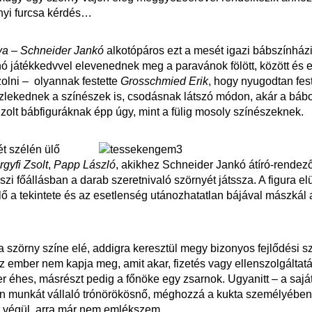
nyi furcsa kérdés…
va
–
Schneider Jankó
alkotópáros ezt a mesét igazi bábszínház
anó játékkedvvel elevenednek meg a paravánok fölött, között és el
zolni – olyannak festette
Grosschmied Erik
, hogy nyugodtan fes
 közlekednek a színészek is, csodásnak látszó módon, akár a bábo
ajzolt bábfiguráknak épp úgy, mint a fülig mosoly színészeknek.
t szélén ülő
gyfi Zsolt
,
Papp László
, akikhez Schneider Jankó átíró-rendez
zi főállásban a darab szeretnivaló szörnyét játssza. A figura el
lő a tekintete és az esetlenség utánozhatatlan bájával mászkál
 a szörny színe elé, addigra keresztül megy bizonyos fejlődési 
 ember nem kapja meg, amit akar, fizetés vagy ellenszolgáltatá
éhes, másrészt pedig a főnöke egy zsarnok. Ugyanitt – a saját 
ban munkát vállaló trónörökösnő, méghozzá a kukta személyében.
rt végül, arra már nem emlékszem.