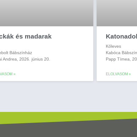
ckák és madarak
Katonado
Kőleves
bolt Bábszínház
Kabóca Bábszí
i Andrea, 2026. június 20.
Papp Tímea, 20
VASOM »
ELOLVASOM »