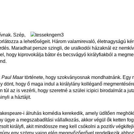
ívnak. Szép,
orlátozza a lehetőségeit. Három valamirevaló, életnagyságú kér
 kérdés. Maradhat persze szingli, de uralkodói házaknál ez nemkí
yel, hogy kiprovokálja bátor és becsvágyó királyfiakból a megm
and.
k
Paul Maar
története, hogy szokványosnak mondhatnánk. Egy 
gy dönt, hogy ő maga indul a királylány kolléganő megmentésér
n túl az is vezérli, hogy szeretné a szülei icipici birodalmát a ju
nyli a háztájit.
akespeare-i álruhás komédia kerekedik, amely üdítően meghök
ny ügye a megszabadítási vállalkozás, akkor végül ők ketten fo
lt királyfi, akit mindössze meg kell csókolni a pozitív végkifej
 Amúgy egy szörny vajon elég meggyőzőerővel rendelkezik ahhoz