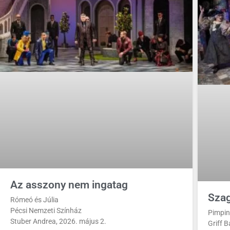
Az asszony nem ingatag
Szag
Rómeó és Júlia
Pécsi Nemzeti Színház
Pimpin
Stuber Andrea, 2026. május 2.
Griff 