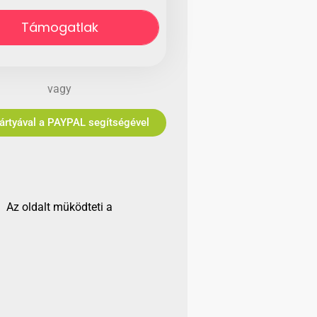
Támogatlak
vagy
Bankkártyával a PAYPAL segítségével
Az oldalt müködteti a