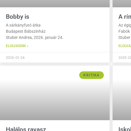
Bobby is
A rí
A sárkányfutó átka
Az égig
Budapest Bábszínház
Fabók 
Stuber Andrea, 2026. január 24.
Stuber
ELOLVASOM »
ELOLVA
2026-01-24
2025-12
KRITIKA
Halálos ravasz
Isko