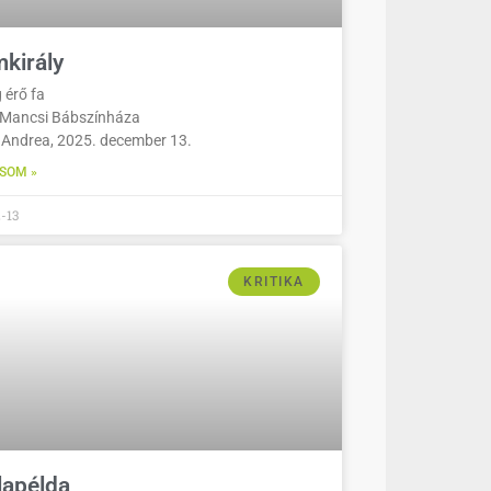
mkirály
 érő fa
Mancsi Bábszínháza
 Andrea, 2025. december 13.
SOM »
-13
KRITIKA
lapélda