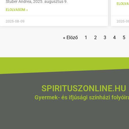
Stuber Andrea, 2025. augusztus 9.
ELOLVA
ELOLVASOM »
2025-08-09
2025-0
« Elöző
1
2
3
4
5
SPIRITUSZONLINE.HU
Gyermek- és ifjúsági színházi folyóir