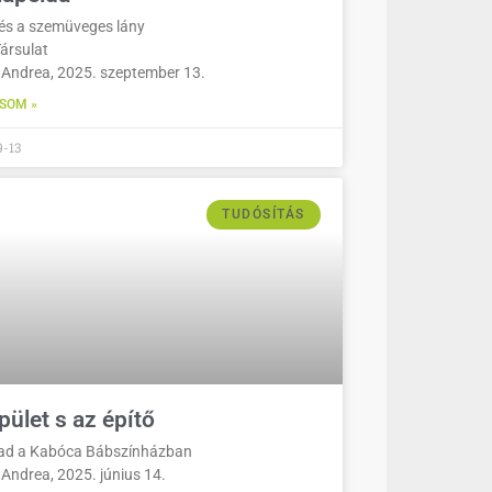
és a szemüveges lány
ársulat
 Andrea, 2025. szeptember 13.
SOM »
9-13
TUDÓSÍTÁS
pület s az építő
ad a Kabóca Bábszínházban
 Andrea, 2025. június 14.