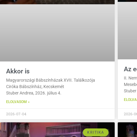
Az e
Akkor is
II. Ne
Magyarországi Bábszínházak XVII. Találkozója
Mesebo
Ciróka Bábszínház, Kecskemét
Stuber
Stuber Andrea, 2026. július 4.
ELOLVA
ELOLVASOM »
2026-07-04
2026-0
KRITIKA