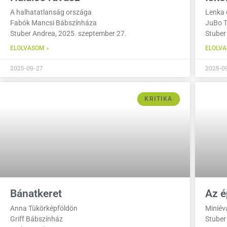
A halhatatlanság országa
Lenka 
Fabók Mancsi Bábszínháza
JuBo T
Stuber Andrea, 2025. szeptember 27.
Stuber
ELOLVASOM »
ELOLVA
2025-09-27
2025-0
KRITIKA
Bánatkeret
Az é
Anna Tükörképföldön
Miniév
Griff Bábszínház
Stuber