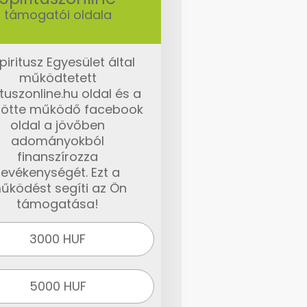
támogatói oldala
piritusz Egyesület által
működtetett
ituszonline.hu oldal és a
ötte működő facebook
oldal a jövőben
adományokból
finanszírozza
tevékenységét. Ezt a
űködést segíti az Ön
támogatása!
3000 HUF
5000 HUF