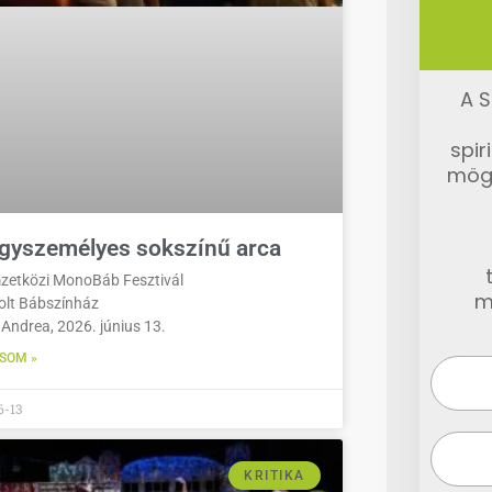
A S
spir
mög
gyszemélyes sokszínű arca
mzetközi MonoBáb Fesztivál
m
lt Bábszínház
 Andrea, 2026. június 13.
SOM »
6-13
KRITIKA