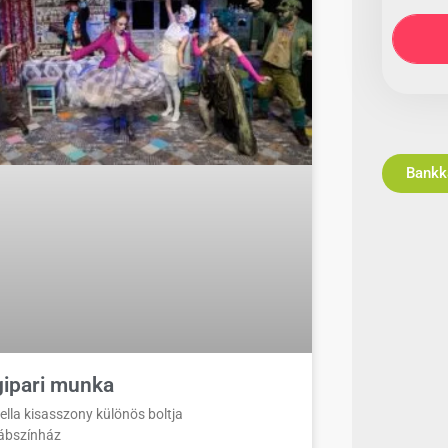
ipari munka
ella kisasszony különös boltja
Bábszínház