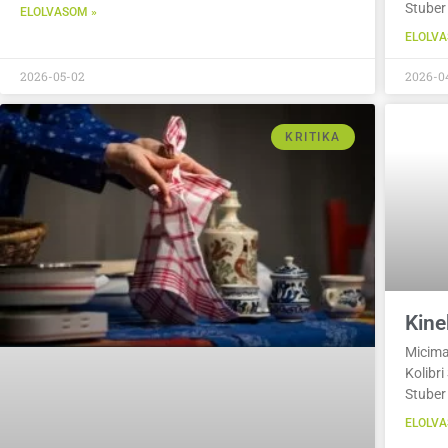
Stuber 
ELOLVASOM »
ELOLVA
2026-05-02
2026-0
KRITIKA
Kine
Micima
Kolibri
Stuber
ELOLVA