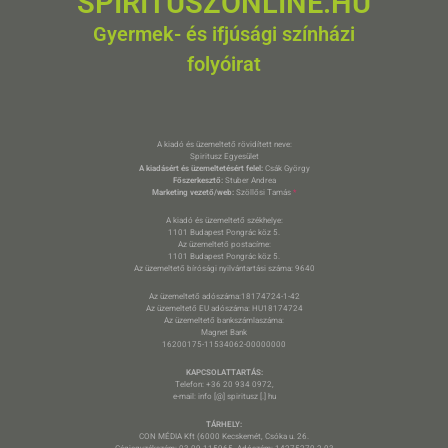
SPIRITUSZONLINE.HU
Gyermek- és ifjúsági színházi
folyóirat
A kiadó és üzemeltető rövidített neve:
Spiritusz Egyesület
A kiadásért és üzemeltetésért felel:
Csák György
Főszerkesztő:
Stuber Andrea
Marketing vezető/web:
Szöllősi Tamás
*
A kiadó és üzemeltető székhelye:
1101 Budapest Pongrác köz 5.
Az üzemeltető postacíme:
1101 Budapest Pongrác köz 5.
Az üzemeltető bírósági nyilvántartási száma: 9640
Az üzemeltető adószáma:18174724-1-42
Az üzemeltető EU adószáma: HU18174724
Az üzemeltető bankszámlaszáma:
Magnet Bank
16200175-11534062-00000000
KAPCSOLATTARTÁS:
Telefon: +36 20 934 0972,
e-mail: info [@] spiritusz [.] hu
TÁRHELY:
CON MÉDIA Kft (6000 Kecskemét, Csóka u. 26.