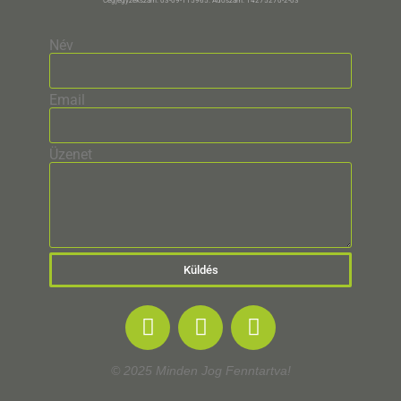
Cégjegyzékszám: 03-09-115965. Adószám: 14275270-2-03
Név
Email
Üzenet
Küldés
© 2025 Minden Jog Fenntartva!