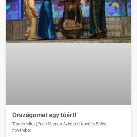
Országomat egy tóért!
Tündér Míra (Pesti Magyar Színház) Kovács Bálint,
november