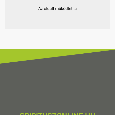
Az oldalt müködteti a