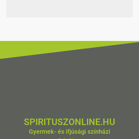
SPIRITUSZONLINE.HU
Gyermek- és ifjúsági színházi