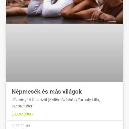
Népmesék és más világok
Évadnyitó fesztivál (Kolibri Színház) Turbuly Lilla,
szeptember
ELOLVASOM »
2017-09-09