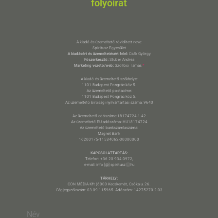
folyóirat
A kiadó és üzemeltető rövidített neve:
Spiritusz Egyesület
A kiadásért és üzemeltetésért felel:
Csák György
Főszerkesztő:
Stuber Andrea
Marketing vezető/web:
Szöllősi Tamás
*
A kiadó és üzemeltető székhelye:
1101 Budapest Pongrác köz 5.
Az üzemeltető postacíme:
1101 Budapest Pongrác köz 5.
Az üzemeltető bírósági nyilvántartási száma: 9640
Az üzemeltető adószáma:18174724-1-42
Az üzemeltető EU adószáma: HU18174724
Az üzemeltető bankszámlaszáma:
Magnet Bank
16200175-11534062-00000000
KAPCSOLATTARTÁS:
Telefon: +36 20 934 0972,
e-mail: info [@] spiritusz [.] hu
TÁRHELY:
CON MÉDIA Kft (6000 Kecskemét, Csóka u. 26.
Cégjegyzékszám: 03-09-115965. Adószám: 14275270-2-03
Név