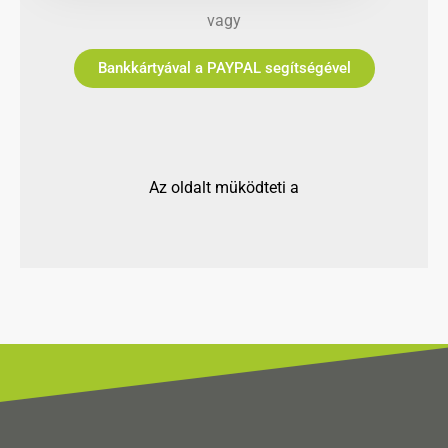
vagy
Bankkártyával a PAYPAL segítségével
Az oldalt müködteti a