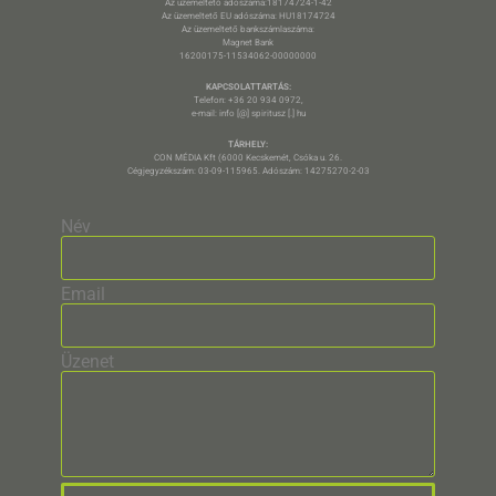
Az üzemeltető adószáma:18174724-1-42
Az üzemeltető EU adószáma: HU18174724
Az üzemeltető bankszámlaszáma:
Magnet Bank
16200175-11534062-00000000
KAPCSOLATTARTÁS:
Telefon: +36 20 934 0972,
e-mail: info [@] spiritusz [.] hu
TÁRHELY:
CON MÉDIA Kft (6000 Kecskemét, Csóka u. 26.
Cégjegyzékszám: 03-09-115965. Adószám: 14275270-2-03
Név
Email
Üzenet