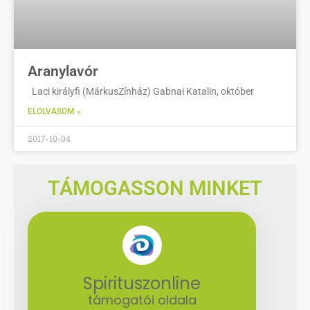
Aranylavór
Laci királyfi (MárkusZínház) Gabnai Katalin, október
ELOLVASOM »
2017-10-04
TÁMOGASSON MINKET
Spirituszonline
támogatói oldala