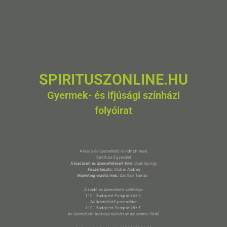
SPIRITUSZONLINE.HU
Gyermek- és ifjúsági színházi
folyóirat
A kiadó és üzemeltető rövidített neve:
Spiritusz Egyesület
A kiadásért és üzemeltetésért felel:
Csák György
Főszerkesztő:
Stuber Andrea
Marketing vezető/web:
Szöllősi Tamás
*
A kiadó és üzemeltető székhelye:
1101 Budapest Pongrác köz 5.
Az üzemeltető postacíme:
1101 Budapest Pongrác köz 5.
Az üzemeltető bírósági nyilvántartási száma: 9640