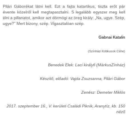
Pilári Gáborékat látni kell. Ezt a fajta katartikus, tiszta erőt pár
évente közelről kell megtapasztalni. S legalább egyszer meg kell
élni a pillanatot, amikor azt dörmögi az öreg király: „Na, ugye. Szép,
ugye?” Mert bizony, szép. Vigasztalóan szép.
Gabnai Katalin
(Színházi Kritikusok Céhe)
Benedek Elek: Laci királyfi (MárkusZínház)
Készítő, előadó: Vajda Zsuzsanna, Pilári Gábor
Zenész: Demeter Miklós
2017. szeptember 16., V. kerületi Családi Piknik, Aranytíz, kb. 150
néző