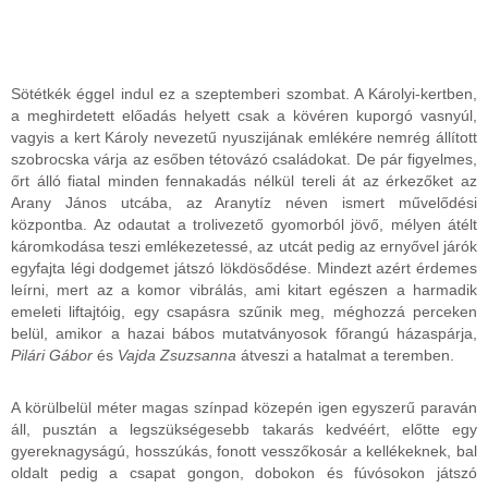
Sötétkék éggel indul ez a szeptemberi szombat. A Károlyi-kertben,
a meghirdetett előadás helyett csak a kövéren kuporgó vasnyúl,
vagyis a kert Károly nevezetű nyuszijának emlékére nemrég állított
szobrocska várja az esőben tétovázó családokat. De pár figyelmes,
őrt álló fiatal minden fennakadás nélkül tereli át az érkezőket az
Arany János utcába, az Aranytíz néven ismert művelődési
központba. Az odautat a trolivezető gyomorból jövő, mélyen átélt
káromkodása teszi emlékezetessé, az utcát pedig az ernyővel járók
egyfajta légi dodgemet játszó lökdösődése. Mindezt azért érdemes
leírni, mert az a komor vibrálás, ami kitart egészen a harmadik
emeleti liftajtóig, egy csapásra szűnik meg, méghozzá perceken
belül, amikor a hazai bábos mutatványosok főrangú házaspárja,
Pilári Gábor
és
Vajda Zsuzsanna
átveszi a hatalmat a teremben.
A körülbelül méter magas színpad közepén igen egyszerű paraván
áll, pusztán a legszükségesebb takarás kedvéért, előtte egy
gyereknagyságú, hosszúkás, fonott vesszőkosár a kellékeknek, bal
oldalt pedig a csapat gongon, dobokon és fúvósokon játszó