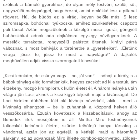
szólnak a bámuló gyerekhez, de olyan mély testvéri, szülői, sőt,
nagyszülői melegséggel, hogy érezni, amint emlékké lesz a pillanat
rögvest. Hű, de büdös ez a virág, legyen belőle más. S lesz
sziromsapka, bohóchal, tyúkocska, amihez szürkésfehér, csapzott
puli társul. Aztán megszületnek a közelgő mese figurái, göngyölt
bubácskákat adnak oda dajkálásra egy-egy nézőgyereknek. A
mesélők terrakotta, rongyszélű palástot öltenek, királyi párrá
változnak, s most behívják a történetbe a „gyerekeiket”. „Életünk
virága, jössz te, jössz te most a napvilágra!” A dajkálók
megbűvölten adják vissza szorongatott kincsüket.
„Kicsi leánkám, de csúnya vagy – no, jól van!” – sóhajt a király, s a
bábok tényleg elég formátlankák, hegyes zacskót ad ki a testük, ám
érzékeny, mozgó krumpliorruk külön életet él. A három leányka után
világra jön Laci, akinek a kicsi kígyó teljesíti majd a kívánságát. De
Laci hirtelen dühében föld alá kívánja nővérkéit, akik – mert a
kívánság elhangzott – be is zuhannak a központi helyen álló
vesszőkosárba. Ezután következik a kiszabadításuk, ahogy az
Benedek Elek meséjében is áll. Mintha Miro festményeinek
foltocskái kelnének életre, szürke felhőfejű banya társalog a
vándorral, aztán jön az egyfejű, a kétfejű, majd a háromfejű
sárkány, ez az ugyancsak Miro ihlette gombóc-szörnyeteg, zöldes-