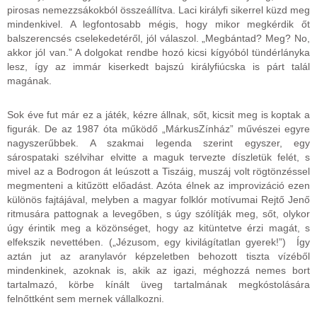
pirosas nemezzsákokból összeállítva. Laci királyfi sikerrel küzd meg
mindenkivel. A legfontosabb mégis, hogy mikor megkérdik őt
balszerencsés cselekedetéről, jól válaszol. „Megbántad? Meg? No,
akkor jól van.” A dolgokat rendbe hozó kicsi kígyóból tündérlányka
lesz, így az immár kiserkedt bajszú királyfiúcska is párt talál
magának.
Sok éve fut már ez a játék, kézre állnak, sőt, kicsit meg is koptak a
figurák. De az 1987 óta működő „MárkusZínház” művészei egyre
nagyszerűbbek. A szakmai legenda szerint egyszer, egy
sárospataki szélvihar elvitte a maguk tervezte díszletük felét, s
mivel az a Bodrogon át leúszott a Tiszáig, muszáj volt rögtönzéssel
megmenteni a kitűzött előadást. Azóta élnek az improvizáció ezen
különös fajtájával, melyben a magyar folklór motívumai Rejtő Jenő
ritmusára pattognak a levegőben, s úgy szólítják meg, sőt, olykor
úgy érintik meg a közönséget, hogy az kitüntetve érzi magát, s
elfekszik nevettében. („Jézusom, egy kivilágítatlan gyerek!”) Így
aztán jut az aranylavór képzeletben behozott tiszta vízéből
mindenkinek, azoknak is, akik az igazi, méghozzá nemes bort
tartalmazó, körbe kínált üveg tartalmának megkóstolására
felnőttként sem mernek vállalkozni.