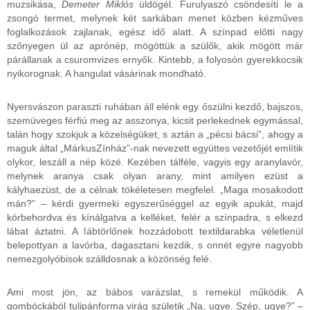
muzsikása,
Demeter Miklós
üldögél. Furulyaszó csöndesíti le a
zsongó termet, melynek két sarkában menet közben kézműves
foglalkozások zajlanak, egész idő alatt. A színpad előtti nagy
szőnyegen ül az aprónép, mögöttük a szülők, akik mögött már
párállanak a csuromvizes ernyők. Kintebb, a folyosón gyerekkocsik
nyikorognak. A hangulat vásárinak mondható.
Nyersvászon paraszti ruhában áll elénk egy őszülni kezdő, bajszos,
szemüveges férfiú meg az asszonya, kicsit perlekednek egymással,
talán hogy szokjuk a közelségüket, s aztán a „pécsi bácsi”, ahogy a
maguk által „MárkusZínház”-nak nevezett együttes vezetőjét említik
olykor, leszáll a nép közé. Kezében tálféle, vagyis egy aranylavór,
melynek aranya csak olyan arany, mint amilyen ezüst a
kályhaezüst, de a célnak tökéletesen megfelel. „Maga mosakodott
mán?” – kérdi gyermeki egyszerűséggel az egyik apukát, majd
körbehordva és kínálgatva a kelléket, felér a színpadra, s elkezd
lábat áztatni. A lábtörlőnek hozzádobott textildarabka véletlenül
belepottyan a lavórba, dagasztani kezdik, s onnét egyre nagyobb
nemezgolyóbisok szálldosnak a közönség felé.
Ami most jön, az bábos varázslat, s remekül működik. A
gombóckából tulipánforma virág születik „Na, ugye. Szép, ugye?” –