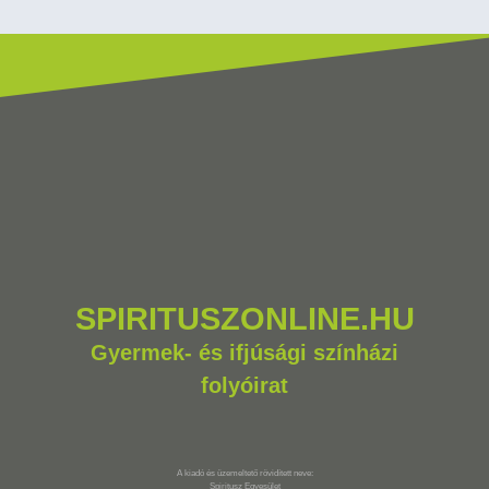
SPIRITUSZONLINE.HU
Gyermek- és ifjúsági színházi
folyóirat
A kiadó és üzemeltető rövidített neve:
Spiritusz Egyesület