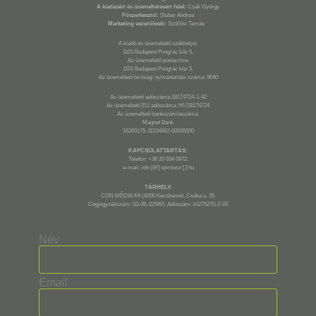
A kiadásért és üzemeltetésért felel:
Csák György
Főszerkesztő:
Stuber Andrea
Marketing vezető/web:
Szöllősi Tamás
*
A kiadó és üzemeltető székhelye:
1101 Budapest Pongrác köz 5.
Az üzemeltető postacíme:
1101 Budapest Pongrác köz 5.
Az üzemeltető bírósági nyilvántartási száma: 9640
Az üzemeltető adószáma:18174724-1-42
Az üzemeltető EU adószáma: HU18174724
Az üzemeltető bankszámlaszáma:
Magnet Bank
16200175-11534062-00000000
KAPCSOLATTARTÁS:
Telefon: +36 20 934 0972,
e-mail: info [@] spiritusz [.] hu
TÁRHELY:
CON MÉDIA Kft (6000 Kecskemét, Csóka u. 26.
Cégjegyzékszám: 03-09-115965. Adószám: 14275270-2-03
Név
Email