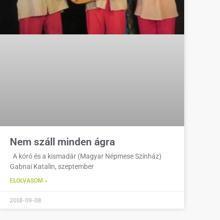
Nem száll minden ágra
A kóró és a kismadár (Magyar Népmese Színház)
Gabnai Katalin, szeptember
ELOLVASOM »
2018-09-08