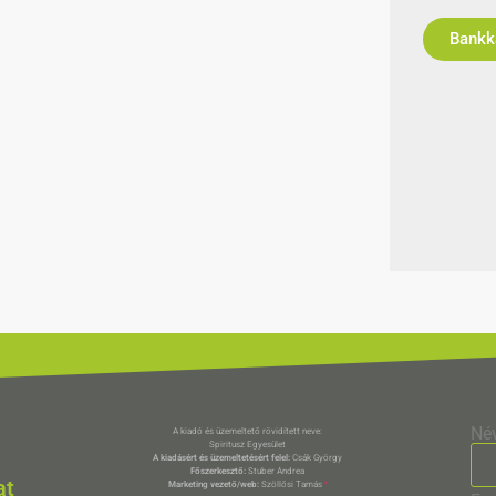
Né
A kiadó és üzemeltető rövidített neve:
Spiritusz Egyesület
A kiadásért és üzemeltetésért felel:
Csák György
Főszerkesztő:
Stuber Andrea
at
Marketing vezető/web:
Szöllősi Tamás
*