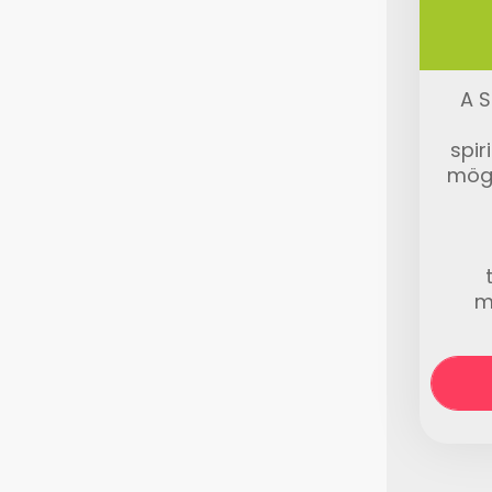
A S
spir
mög
m