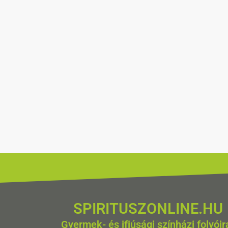
SPIRITUSZONLINE.HU
Gyermek- és ifjúsági színházi folyóir