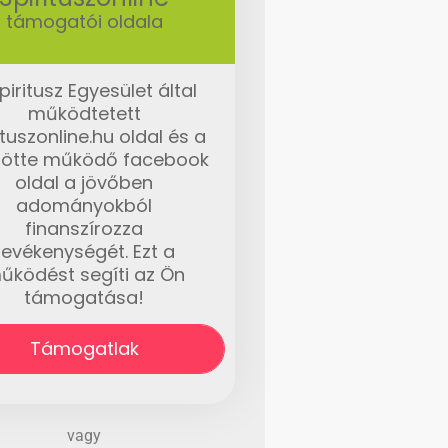
támogatói oldala
piritusz Egyesület által
működtetett
ituszonline.hu oldal és a
ötte működő facebook
oldal a jövőben
adományokból
finanszírozza
tevékenységét. Ezt a
űködést segíti az Ön
támogatása!
Támogatlak
vagy