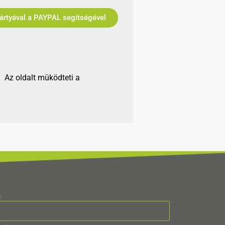
Bankkártyával a PAYPAL segítségével
Az oldalt müködteti a
v