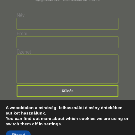
Cégjegyzékszám: 03-09-115965. Adószám: 14275270-2-03
Név
Email
Üzenet
Küldés
A weboldalon a minőségi felhasználói élmény érdekében
sütiket használunk.
You can find out more about which cookies we are using or
switch them off in
settings
.
© 2025 Minden Jog Fenntartva!