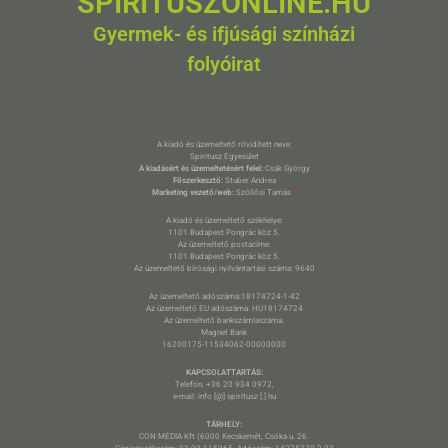
SPIRITUSZONLINE.HU
Gyermek- és ifjúsági színházi
folyóirat
A kiadó és üzemeltető rövidített neve:
Spiritusz Egyesület
A kiadásért és üzemeltetésért felel:
Csák György
Főszerkesztő:
Stuber Andrea
Marketing vezető/web:
Szöllősi Tamás
*
A kiadó és üzemeltető székhelye:
1101 Budapest Pongrác köz 5.
Az üzemeltető postacíme:
1101 Budapest Pongrác köz 5.
Az üzemeltető bírósági nyilvántartási száma: 9640
Az üzemeltető adószáma:18174724-1-42
Az üzemeltető EU adószáma: HU18174724
Az üzemeltető bankszámlaszáma:
Magnet Bank
16200175-11534062-00000000
KAPCSOLATTARTÁS:
Telefon: +36 20 934 0972,
e-mail: info [@] spiritusz [.] hu
TÁRHELY:
CON MÉDIA Kft (6000 Kecskemét, Csóka u. 26.