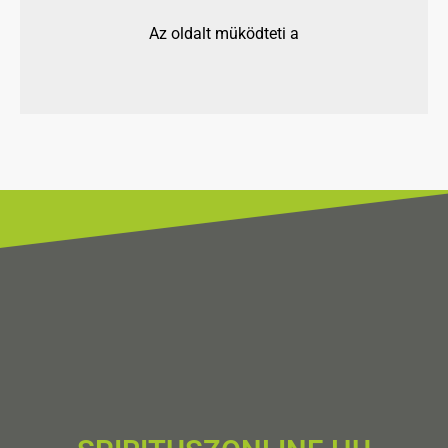
Az oldalt müködteti a