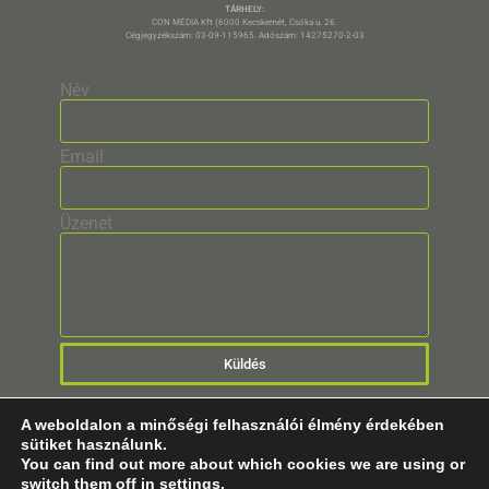
TÁRHELY:
CON MÉDIA Kft (6000 Kecskemét, Csóka u. 26.
Cégjegyzékszám: 03-09-115965. Adószám: 14275270-2-03
Név
Email
Üzenet
Küldés
A weboldalon a minőségi felhasználói élmény érdekében
sütiket használunk.
You can find out more about which cookies we are using or
switch them off in
settings
.
© 2025 Minden Jog Fenntartva!