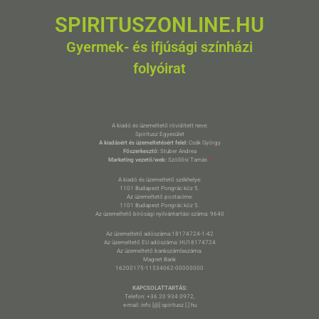
SPIRITUSZONLINE.HU
Gyermek- és ifjúsági színházi
folyóirat
A kiadó és üzemeltető rövidített neve:
Spiritusz Egyesület
A kiadásért és üzemeltetésért felel:
Csák György
Főszerkesztő:
Stuber Andrea
Marketing vezető/web:
Szöllősi Tamás
*
A kiadó és üzemeltető székhelye:
1101 Budapest Pongrác köz 5.
Az üzemeltető postacíme:
1101 Budapest Pongrác köz 5.
Az üzemeltető bírósági nyilvántartási száma: 9640
Az üzemeltető adószáma:18174724-1-42
Az üzemeltető EU adószáma: HU18174724
Az üzemeltető bankszámlaszáma:
Magnet Bank
16200175-11534062-00000000
KAPCSOLATTARTÁS:
Telefon: +36 20 934 0972,
e-mail: info [@] spiritusz [.] hu