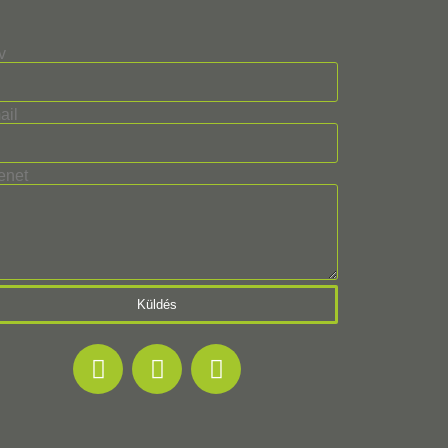
v
ail
enet
Küldés