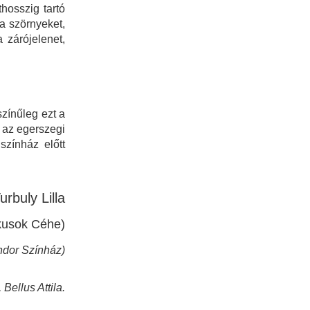
hosszig tartó
 a szörnyeket,
 zárójelenet,
színűleg ezt a
 az egerszegi
zínház előtt
urbuly Lilla
ikusok Céhe)
ndor Színház)
Bellus Attila.