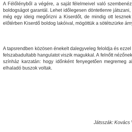
A Félőlényből a végére, a saját félelmeivel való szembené
boldogságot garantál. Lehet időlegesen döntetlenre játszani, 
még egy ideig megőrizni a Kiserdőt, de mindig ott lesznek 
előtérben Kiserdő boldog lakóival, mögöttük a sötétszürke á
A tapsrendben közösen énekelt dalegyveleg feloldja és ezzel 
felszabadultabb hangulatot viszik magukkal. A felnőtt nézőn
színház karzatán: hogy időnként fenyegetően megremeg al
elhaladó buszok voltak.
Játsszák: Kovács V