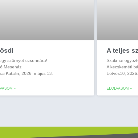
lősdi
A teljes 
 egy szörnyet uzsonnára!
Szakmai egyezt
kó Meseház
A kecskeméti bá
ai Katalin, 2026. május 13.
Eötvös10, 2026.
VASOM »
ELOLVASOM »