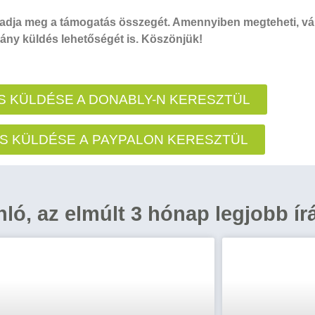
dja meg a támogatás összegét. Amennyiben megteheti, vál
ny küldés lehetőségét is. Köszönjük!
 KÜLDÉSE A DONABLY-N KERESZTÜL
S KÜLDÉSE A PAYPALON KERESZTÜL
ánló, az elmúlt 3 hónap legjobb ír