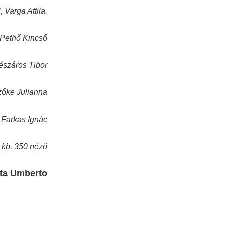
Varga Attila.
 Pethő Kincső
észáros Tibor
zőke Julianna
Farkas Ignác
 kb. 350 néző
tta Umberto