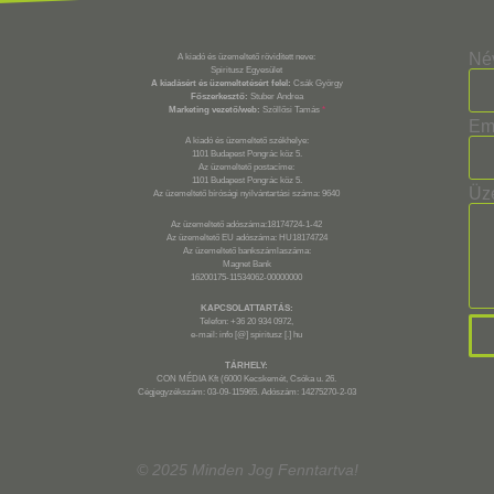
Né
A kiadó és üzemeltető rövidített neve:
Spiritusz Egyesület
A kiadásért és üzemeltetésért felel:
Csák György
Főszerkesztő:
Stuber Andrea
Marketing vezető/web:
Szöllősi Tamás
*
Em
A kiadó és üzemeltető székhelye:
1101 Budapest Pongrác köz 5.
Az üzemeltető postacíme:
1101 Budapest Pongrác köz 5.
Üz
Az üzemeltető bírósági nyilvántartási száma: 9640
Az üzemeltető adószáma:18174724-1-42
Az üzemeltető EU adószáma: HU18174724
Az üzemeltető bankszámlaszáma:
Magnet Bank
16200175-11534062-00000000
KAPCSOLATTARTÁS:
Telefon: +36 20 934 0972,
e-mail: info [@] spiritusz [.] hu
TÁRHELY:
CON MÉDIA Kft (6000 Kecskemét, Csóka u. 26.
Cégjegyzékszám: 03-09-115965. Adószám: 14275270-2-03
© 2025 Minden Jog Fenntartva!