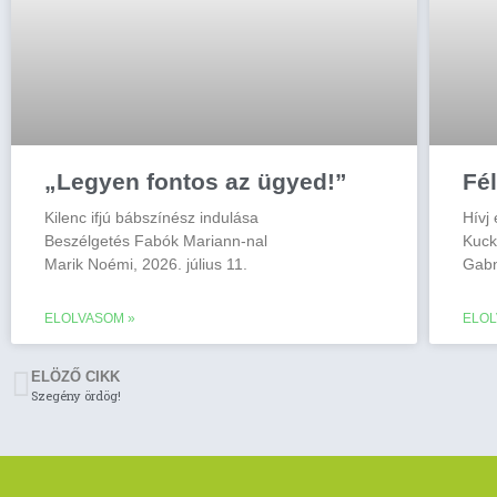
„Legyen fontos az ügyed!”
Fé
Kilenc ifjú bábszínész indulása
Hívj
Beszélgetés Fabók Mariann-nal
Kuc
Marik Noémi, 2026. július 11.
Gabn
ELOLVASOM »
ELOL
ELÖZŐ CIKK
Szegény ördög!