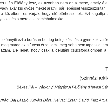
zés után Élőlény lesz, ez azonban nem az a mese, amely élet
vagy akár kis győzelmeket aratni, pár lépéssel visszaszorítani
a közelben, és várják, hogy előretörhessenek. Ezt sugallja a
rnyakkal és a méretes szeméthalmokkal.
elkönnyíti ezt a borúsan boldog befejezést, és a gyerekek való
ek meg marad az a furcsa érzet, amit még soha nem tapasztaltam
attam. De lehet, hogy csak a délutáni csúcsforgalomban a s
T
(Színházi Krit
Békés Pál – Várkonyi Mátyás: A Félőlény (Hevesi Sá
irág, Baj László, Kováts Dóra, Helvaci Ersan David, Fritz Attila, 