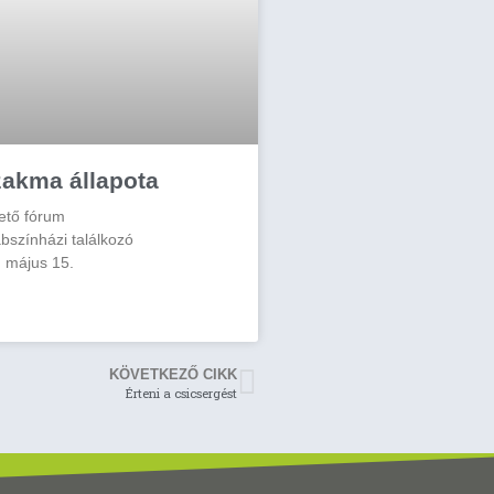
szakma állapota
ető fórum
bszínházi találkozó
 május 15.
KÖVETKEZŐ CIKK
Érteni a csicsergést