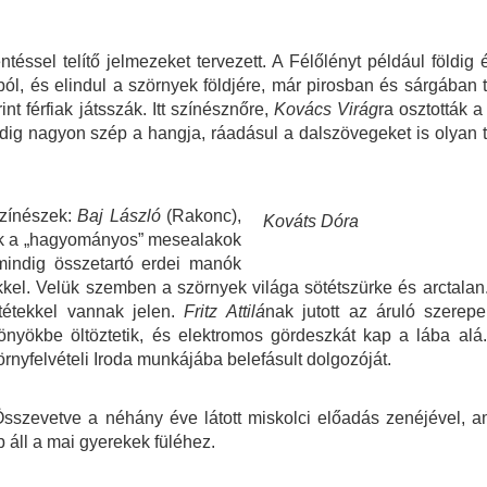
ntéssel telítő jelmezeket tervezett. A Félőlényt például földig
ból, és elindul a szörnyek földjére, már pirosban és sárgában 
t férfiak játsszák. Itt színésznőre,
Kovács Virág
ra osztották a
dig nagyon szép a hangja, ráadásul a dalszövegeket is olyan ti
színészek:
Baj László
(Rakonc),
Kováts Dóra
k a „hagyományos” mesealakok
mindig összetartó erdei manók
kel. Velük szemben a szörnyek világa sötétszürke és arctalan.
tétekkel vannak jelen.
Fritz Attilá
nak jutott az áruló szerep
tönyökbe öltöztetik, és elektromos gördeszkát kap a lába alá
rnyfelvételi Iroda munkájába belefásult dolgozóját.
Összevetve a néhány éve látott miskolci előadás zenéjével, am
 áll a mai gyerekek füléhez.