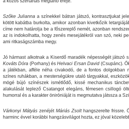
a közös szertartás megtartó ereje.
Szőke Julianna
a színekkel bátran játszó, kontrasztjukat jele
kötött kabátba burkolta, amikor azonban kivetkőzik letargiájá
címe nem határolja be a főszereplő nemét, azonban rendszerin
az is indokolhatta, hogy zenés mesejátékról van szó, neki pe
ami ritkaságszámba megy.
Jó hármast alkotnak a Kiserdő maradék népességét játszó 
Kováts Dóra
(Porhany) és
Helvaci Ersan David
(Csupánc). Ő
a játékban, afféle néha civakodó, de a fontos dolgokban 
színes ruhákban, a mesterségükre utaló tárgyakkal, eszközök
mögé bújó színészek ismétlődő, kissé mechanikus táncbe
alakulását leplező Csatangot elegáns, fémesen csillogó öl
humorral és a karakter öniróniáját is megmutatva játssza a Szö
Várkonyi Mátyás
zenéjét
Máriás Zsolt
hangszerelte frissre. 
harminc évvel korábbi hangzásvilágot hozta, ez jóval közelebb