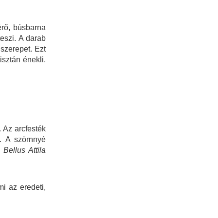
 érő, búsbarna
teszi. A darab
 szerepet. Ezt
sztán énekli,
 Az arcfesték
e. A szörnnyé
.
Bellus Attila
i az eredeti,