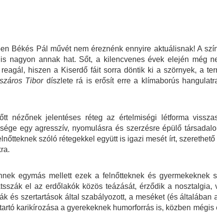
ben Békés Pál művét nem éreznénk ennyire aktuálisnak! A sz
is nagyon annak hat. Sőt, a kilencvenes évek elején még n
reagál, hiszen a Kiserdő fáit sorra döntik ki a szörnyek, a te
száros Tibor
díszlete rá is erősít erre a klímaborús hangulatr
őtt nézőnek jelentéses réteg az értelmiségi létforma vissza
őssége egy agresszív, nyomulásra és szerzésre épülő társada
lnőtteknek szóló rétegekkel együtt is igazi mesét írt, szerethető
kra.
ek egymás mellett ezek a felnőtteknek és gyermekeknek sz
tsszák el az erdőlakók közös teázását, érződik a nosztalgia, 
mák és szertartások által szabályozott, a meséket (és általában
ktartó karikírozása a gyerekeknek humorforrás is, közben mégis