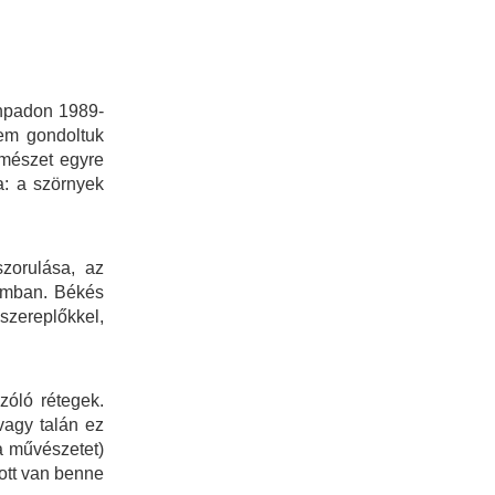
ínpadon 1989-
em gondoltuk
rmészet egyre
a: a szörnyek
szorulása, az
lomban. Békés
 szereplőkkel,
óló rétegek.
vagy talán ez
 a művészetet)
 ott van benne