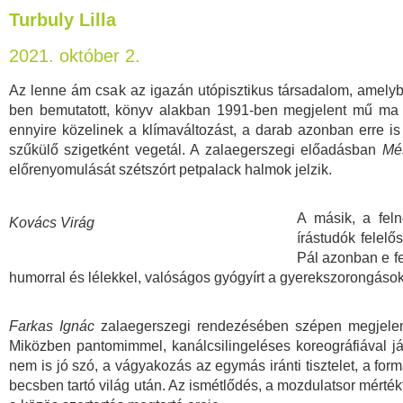
Turbuly Lilla
2021. október 2.
Az lenne ám csak az igazán utópisztikus társadalom, amely
ben bemutatott, könyv alakban 1991-ben megjelent mű ma 
ennyire közelinek a klímaváltozást, a darab azonban erre is 
szűkülő szigetként vegetál. A zalaegerszegi előadásban
Mé
előrenyomulását szétszórt petpalack halmok jelzik.
A másik, a feln
Kovács Virág
írástudók felel
Pál azonban e fe
humorral és lélekkel, valóságos gyógyírt a gyerekszorongáso
Farkas Ignác
zalaegerszegi rendezésében szépen megjelenn
Miközben pantomimmel, kanálcsilingeléses koreográfiával já
nem is jó szó, a vágyakozás az egymás iránti tisztelet, a for
becsben tartó világ után. Az ismétlődés, a mozdulatsor mérté