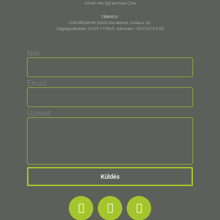
e-mail: info [@] spiritusz [.] hu
TÁRHELY:
CON MÉDIA Kft (6000 Kecskemét, Csóka u. 26.
Cégjegyzékszám: 03-09-115965. Adószám: 14275270-2-03
Név
Email
Üzenet
Küldés