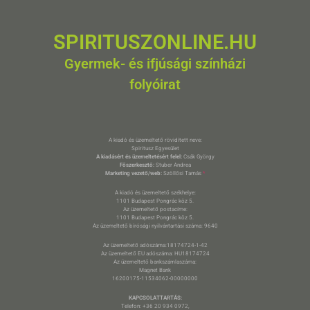
SPIRITUSZONLINE.HU
Gyermek- és ifjúsági színházi
folyóirat
A kiadó és üzemeltető rövidített neve:
Spiritusz Egyesület
A kiadásért és üzemeltetésért felel:
Csák György
Főszerkesztő:
Stuber Andrea
Marketing vezető/web:
Szöllősi Tamás
*
A kiadó és üzemeltető székhelye:
1101 Budapest Pongrác köz 5.
Az üzemeltető postacíme:
1101 Budapest Pongrác köz 5.
Az üzemeltető bírósági nyilvántartási száma: 9640
Az üzemeltető adószáma:18174724-1-42
Az üzemeltető EU adószáma: HU18174724
Az üzemeltető bankszámlaszáma:
Magnet Bank
16200175-11534062-00000000
KAPCSOLATTARTÁS:
Telefon: +36 20 934 0972,