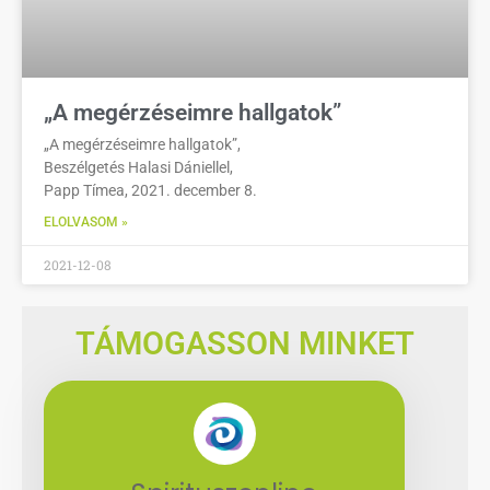
„A megérzéseimre hallgatok”
„A megérzéseimre hallgatok”,
Beszélgetés Halasi Dániellel,
Papp Tímea, 2021. december 8.
ELOLVASOM »
2021-12-08
TÁMOGASSON MINKET