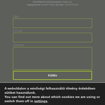
CON MÉDIA Kft (6000 Kecskemét, Csóka u. 26.
Cégjegyzékszám: 03-09-115965. Adószám: 14275270-2-03
Név
Email
Üzenet
Küldés
A weboldalon a minőségi felhasználói élmény érdekében
sütiket használunk.
You can find out more about which cookies we are using or
switch them off in
settings
.
© 2025 Minden Jog Fenntartva!