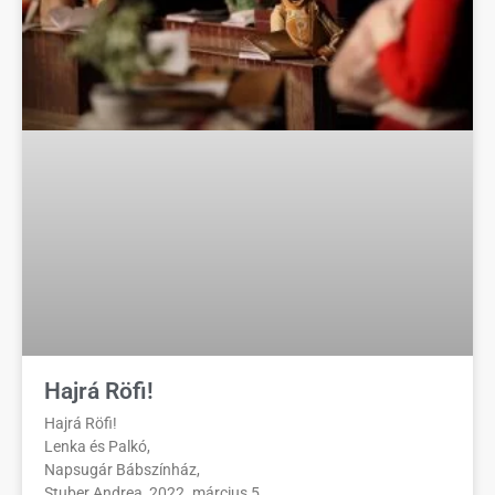
Hajrá Röfi!
Hajrá Röfi!
Lenka és Palkó,
Napsugár Bábszínház,
Stuber Andrea, 2022. március 5.