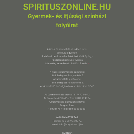
SPIRITUSZONLINE.HU
Gyermek- és ifjúsági színházi
folyóirat
A kiadó és üzemeltető rövidített neve:
Spiritusz Egyesület
A kiadásért és üzemeltetésért felel:
Csák György
Főszerkesztő:
Stuber Andrea
Marketing vezető/web:
Szöllősi Tamás
*
A kiadó és üzemeltető székhelye:
1101 Budapest Pongrác köz 5.
Az üzemeltető postacíme:
1101 Budapest Pongrác köz 5.
Az üzemeltető bírósági nyilvántartási száma: 9640
Az üzemeltető adószáma:18174724-1-42
Az üzemeltető EU adószáma: HU18174724
Az üzemeltető bankszámlaszáma:
Magnet Bank
16200175-11534062-00000000
KAPCSOLATTARTÁS:
Telefon: +36 20 934 0972,
e-mail: info [@] spiritusz [.] hu
TÁRHELY: