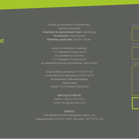
Né
A kiadó és üzemeltető rövidített neve:
Spiritusz Egyesület
A kiadásért és üzemeltetésért felel:
Csák György
Főszerkesztő:
Stuber Andrea
at
Marketing vezető/web:
Szöllősi Tamás
*
Em
A kiadó és üzemeltető székhelye:
1101 Budapest Pongrác köz 5.
Az üzemeltető postacíme:
1101 Budapest Pongrác köz 5.
Üz
Az üzemeltető bírósági nyilvántartási száma: 9640
Az üzemeltető adószáma:18174724-1-42
Az üzemeltető EU adószáma: HU18174724
Az üzemeltető bankszámlaszáma:
Magnet Bank
16200175-11534062-00000000
KAPCSOLATTARTÁS:
Telefon: +36 20 934 0972,
e-mail: info [@] spiritusz [.] hu
TÁRHELY:
CON MÉDIA Kft (6000 Kecskemét, Csóka u. 26.
Cégjegyzékszám: 03-09-115965. Adószám: 14275270-2-03