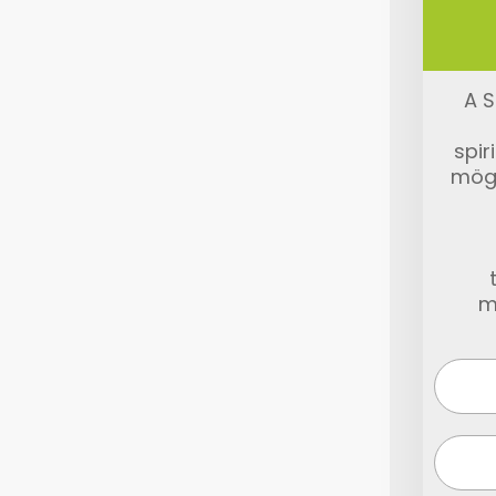
A S
spir
mög
m