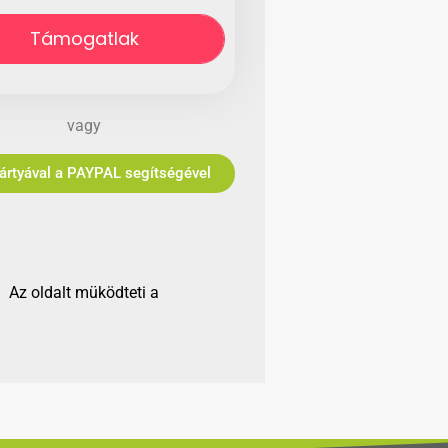
Támogatlak
vagy
Bankkártyával a PAYPAL segítségével
Az oldalt müködteti a