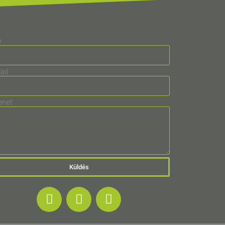
v
ail
enet
Küldés