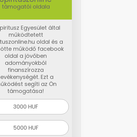
támogatói oldala
piritusz Egyesület által
működtetett
ituszonline.hu oldal és a
ötte működő facebook
oldal a jövőben
adományokból
finanszírozza
tevékenységét. Ezt a
űködést segíti az Ön
támogatása!
3000 HUF
5000 HUF