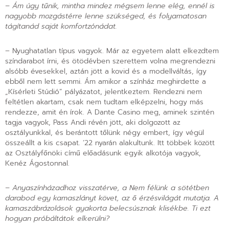
– Ám úgy tűnik, mintha mindez mégsem lenne elég, ennél is
nagyobb mozgástérre lenne szükséged, és folyamatosan
tágítanád saját komfortzónádat.
– Nyughatatlan típus vagyok. Már az egyetem alatt elkezdtem
színdarabot írni, és ötödévben szerettem volna megrendezni
alsóbb évesekkel, aztán jött a kovid és a modellváltás, így
ebből nem lett semmi. Ám amikor a színház meghirdette a
„Kísérleti Stúdió” pályázatot, jelentkeztem. Rendezni nem
feltétlen akartam, csak nem tudtam elképzelni, hogy más
rendezze, amit én írok. A Dante Casino meg, aminek szintén
tagja vagyok, Pass Andi révén jött, aki dolgozott az
osztályunkkal, és berántott tőlünk négy embert, így végül
összeállt a kis csapat. ’22 nyarán alakultunk. Itt többek között
az Osztályfőnöki című előadásunk egyik alkotója vagyok,
Kenéz Ágostonnal.
– Anyaszínházadhoz visszatérve, a Nem félünk a sötétben
darabod egy kamaszlányt követ, az ő érzésvilágát mutatja. A
kamaszábrázolások gyakorta belecsúsznak klisékbe. Ti ezt
hogyan próbáltátok elkerülni?