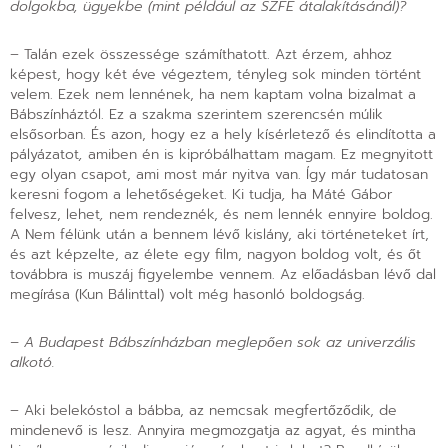
dolgokba, ügyekbe (mint például az SZFE átalakításánál)?
– Talán ezek összessége számíthatott. Azt érzem, ahhoz
képest, hogy két éve végeztem, tényleg sok minden történt
velem. Ezek nem lennének, ha nem kaptam volna bizalmat a
Bábszínháztól. Ez a szakma szerintem szerencsén múlik
elsősorban. És azon, hogy ez a hely kísérletező és elindította a
pályázatot
,
amiben én is kipróbálhattam magam. Ez megnyitott
egy olyan csapot, ami most már nyitva van. Így már tudatosan
keresni fogom a lehetőségeket. Ki tudja
,
ha Máté Gábor
felvesz, lehet
,
nem rendeznék, és nem lennék ennyire boldog.
A Nem félünk után a bennem lévő kislány, aki történeteket írt,
és azt képzelte, az élete egy film, nagyon boldog volt, és őt
továbbra is muszáj figyelembe vennem. Az előadásban lévő dal
megírása (Kun Bálinttal) volt még hasonló boldogság.
– A Budapest Bábszínházban meglepően sok az univerzális
alkotó.
– Aki belekóstol a bábba, az nemcsak megfertőződik, de
mindenevő is lesz. Annyira megmozgatja az agyat, és mintha