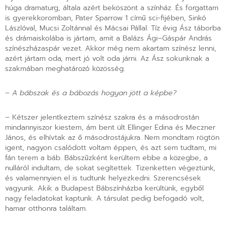
húga dramaturg, általa azért beköszönt a színház. És forgattam
is gyerekkoromban, Pater Sparrow 1 című sci-fijében, Sinkó
Lászlóval, Mucsi Zoltánnal és Mácsai Pállal. Tíz évig Ász táborba
és drámaiskolába is jártam, amit a Balázs Ági–Gáspár András
színészházaspár vezet. Akkor még nem akartam színész lenni,
azért jártam oda, mert jó volt oda járni. Az Ász sokunknak a
szakmában meghatározó közösség.
– A bábszak és a bábozás hogyan jött a képbe?
– Kétszer jelentkeztem színész szakra és a másodrostán
mindannyiszor kiestem, ám bent ült Ellinger Edina és Meczner
János, és elhívtak az ő másodrostájukra. Nem mondtam rögtön
igent, nagyon csalódott voltam éppen, és azt sem tudtam, mi
fán terem a báb. Bábszűzként kerültem ebbe a közegbe, a
nulláról indultam, de sokat segítettek. Tizenketten végeztünk,
és valamennyien el is tudtunk helyezkedni. Szerencsések
vagyunk. Akik a Budapest Bábszínházba kerültünk, egyből
nagy feladatokat kaptunk. A társulat pedig befogadó volt,
hamar otthonra találtam.