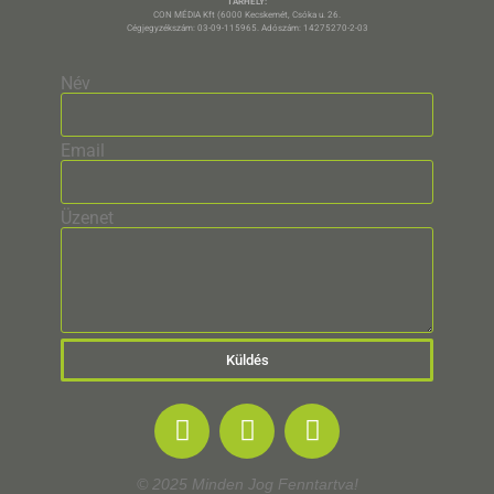
TÁRHELY:
CON MÉDIA Kft (6000 Kecskemét, Csóka u. 26.
Cégjegyzékszám: 03-09-115965. Adószám: 14275270-2-03
Név
Email
Üzenet
Küldés
© 2025 Minden Jog Fenntartva!