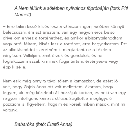
A Nem félünk a sötétben nyilvános főpróbáján (fotó: Piti
Marcell)
– Erre talán kissé klisés lesz a válaszom: igen, valóban könnyű
belecsúszni, ám azt éreztem, van egy nagyon erős belső
drive-om ehhez a történethez, és amikor elbizonytalanodtam
vagy attól féltem, klisés lesz a történet, erre hagyatkoztam. Ezt
az alkotásmódot szeretném is megtartani: ne a félelem
irányítson. Vállaljam, amit érzek és gondolok, és ne
foglalkozzam azzal, ki minek fogja tartani, érvényes-e vagy
épp klisé-e.
Nem esik még annyira távol tőlem a kamaszkor, de azért jó
volt, hogy Gajda Anna ott volt mellettem. Akartam, hogy
legyen, aki még közelebb áll hozzájuk korban, és neki van egy
nagyon intelligens kamasz stílusa. Segített a megfigyelő
pozícióm is, figyeltem, húgaim és köreik miben mások, mint mi
voltunk.
Babaróka (fotó: Éltető Anna)