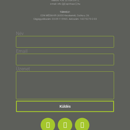
Telefon: +36 20 934 0972,
e-mail: info [@] spiritusz [.] hu
TÁRHELY:
CON MÉDIA Kft (6000 Kecskemét, Csóka u. 26.
Cégjegyzékszám: 03-09-115965. Adószám: 14275270-2-03
Név
Email
Üzenet
Küldés