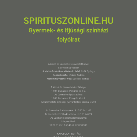
SPIRITUSZONLINE.HU
Gyermek- és ifjúsági színházi
folyóirat
A kiadó és üzemeltető rövidített neve:
Spiritusz Egyesület
A kiadásért és üzemeltetésért felel:
Csák György
Főszerkesztő:
Stuber Andrea
Marketing vezető/web:
Szöllősi Tamás
*
A kiadó és üzemeltető székhelye:
1101 Budapest Pongrác köz 5.
Az üzemeltető postacíme:
1101 Budapest Pongrác köz 5.
Az üzemeltető bírósági nyilvántartási száma: 9640
Az üzemeltető adószáma:18174724-1-42
Az üzemeltető EU adószáma: HU18174724
Az üzemeltető bankszámlaszáma:
Magnet Bank
16200175-11534062-00000000
KAPCSOLATTARTÁS: