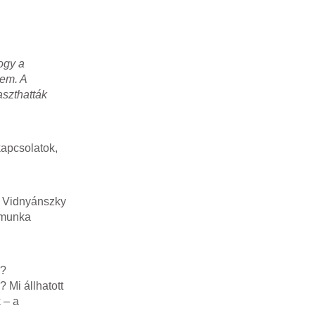
ogy a
nem. A
aszthatták
kapcsolatok,
n Vidnyánszky
n munka
k?
 Mi állhatott
 – a