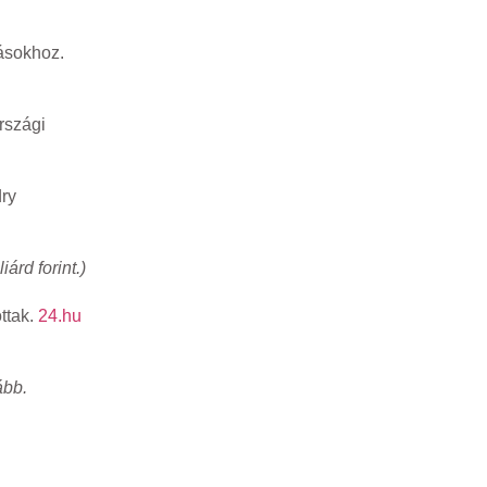
zásokhoz.
rszági
ry
liárd forint
.)
ottak.
24
.hu
ább.