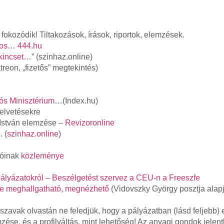
fokozódik! Tiltakozások, írások, riportok, elemzések.
os
…
444.hu
kincset
…” (szinhaz.online)
reon, „fizetős” megtekintés)
ciós Minisztérium
…(Index.hu)
felvetésekre
 István elemzése –
Revizoronline
 (
szinhaz.online
)
tóinak
közleménye
pályázatokról – Beszélgetést szervez a CEU-n a Freeszfe
ele meghallgatható, megnézhető
(Vidovszky György posztja alapj
 szavak olvastán ne feledjük, hogy a pályázatban (lásd feljebb) 
ése, és a profilváltás, mint lehetőség! Az anyagi gondok jelen