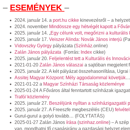
–
ESEMÉNYEK
–
2024. január 14. a
port.hu cikke
kinevezésről – a helyzet 
2024. november
Mindössze egy hétvégét kapott a Fővár
2025. január 14. „
Egy célunk volt, megőrizni a kulturális 
2025. január 17.
Veiszer Alinda: Novák János interjú
(Pat
Vidovszky György
pályázata (
Színház
.online)
Zalán János pályázata
(Forrás:
Index
cikke)
2025. január 20.
Feljelentést tett a Kulturális és Innová
2021-01-20
Zalán János válaszai
a sajtóban megjelent 
2025. január 22. A két pályázat összehasonlítása, Ugrai
Assitej Magyar Központ
:
Mély aggodalommal követjük
….
2021-01-22 a
Magyar Színházi Társaság közleménye
2025-01-24 A Főváros által fenntartott színházak igazga
Trafó/ közlemény
2025. január 27.
Beszéljünk nyíltan a színházigazgatói 
2025. január 27. A Freeszfe megbeszélés (CEU)
felvét
Gurul-gurul a golyó tovább…
(FOLYTATÁS)
2025-01-27 Zalán János
írása
(
szinhaz.online
) – A szép
van, mondhatni fő csapásirány a gazdasági helyzet elemz