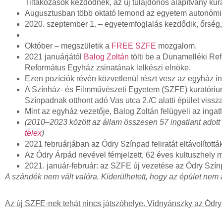
Tiltakozások kezdődnek, az új tulajdonos alapítvány kur
Augusztusban több oktató lemond az egyetem autonómi
2020. szeptember 1. – egyetemfoglalás kezdődik, őrség, 
Október – megszületik a
FREE SZFE
mozgalom.
2021 januárjától
Balog Zoltán
tölti be a Dunamelléki Ref
Református Egyház zsinatának lelkészi elnöke.
Ezen pozíciók révén közvetlenül részt vesz az egyház in
A Színház- és Filmművészeti Egyetem (SZFE) kuratórium
Színpadnak otthont adó Vas utca 2./C alatti épület vi
Mint az egyház vezetője, Balog Zoltán felügyeli az ingat
(2010–2023 között
az állam összesen
57 ingatlant
adott
telex
)
2021 februárjában az Ódry Színpad feliratát eltávolítottá
Az Ódry Árpád nevével fémjelzett, 62 éves kultuszhely 
2021. január-február: az SZFE új vezetése az Ódry Színpa
A szándék nem vált valóra. Kiderülhetett, hogy az épület ne
Az új SZFE-nek tehát nincs játszóhelye. Vidnyánszky az Ódryt 