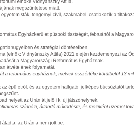
atóriumi elnöke Vidnyánszky Attila.
ájának megszüntetése miatt.
egyetemisták, tengernyi civil, szakmabeli csatlakozik a tiltako
ormátus Egyházkerület püspöki tisztségét, februártól a Magyaro
gatlanügyeiben és stratégiai döntéseiben.
a (elnök: Vidnyánszky Attila)
2021 elején kezdeményezi az Ód
sszaadását a Magyarországi Református Egyháznak.
lan átvételének folyamatát.
 át a református egyháznak, melyek összértéke körülbelül
13 mil
k az épületről, és az egyetem hallgatói jelképes búcsúztatót tart
megszűnt.
d helyett az Urániát jelöli ki új játszóhelynek.
m alkalmas színházi, állandó működésre, és moziként üzemel tov
átadta, az Uránia nem jött be.