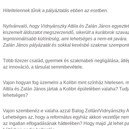
Hiteltelennek tűnik a pályáztatás ebben az esetben.
Nyilvánvaló, hogy Vidnyánszky Attila és Zalán János egyezte
kiszemelt áldozatot megszerzendő, sikerült a kurátorok szavaz
legminimálisabb különbség, ami lehetséges a nem-ek javára. 
Zalán János pályázatát és sokkal kevésbé szakmai szempontok
Több tízezer család, gyermek és szakmabeli negligálása, átl
az innováció, a társulat semmibevétele.
Vajon hogyan fog üzemelni a Kolibri mint színház hitelesen,
Attila és Zalán János jártak a Kolibri épületében valaha? Tu
lehetséges?
Vajon szembenéz-e valaha azzal Balog Zoltán/Vidnyánszky At
Lehetséges az, hogy a református egyház akkori vezetője nem g
az ingatlan elfogadásának hátterében? Hogy majd „át lehet pa