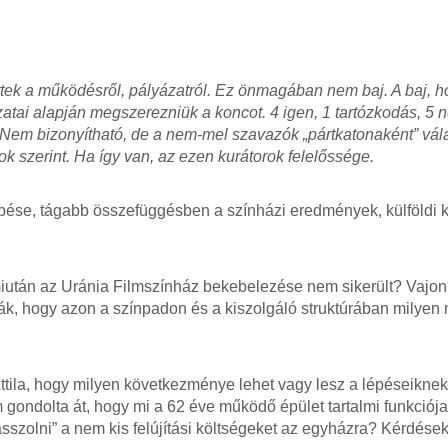
ttek a működésről, pályázatról. Ez önmagában nem baj. A baj, h
atai alapján megszerezniük a koncot. 4 igen, 1 tartózkodás, 5 
Nem bizonyítható, de a nem-mel szavazók „pártkatonaként” vál
 szerint. Ha így van, az ezen kurátorok felelőssége.
épése, tágabb összefüggésben a színházi eredmények, külföldi 
 miután az Uránia Filmszínház bekebelezése nem sikerült? Vajo
dják, hogy azon a színpadon és a kiszolgáló struktúrában milye
tila, hogy milyen következménye lehet vagy lesz a lépéseikne
ondolta át, hogy mi a 62 éve működő épület tartalmi funkciója?
sszolni” a nem kis felújítási költségeket az egyházra? Kérdések