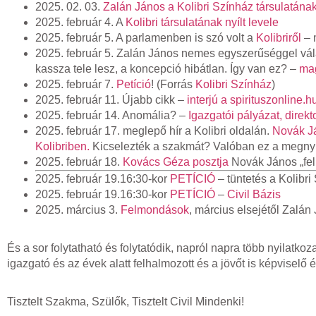
2025. 02. 03.
Zalán János a Kolibri Színház társulatának
2025. február 4. A
Kolibri társulatának nyílt levele
2025. február 5. A parlamenben is szó volt a
Kolibriről
– 
2025. február 5. Zalán János nemes egyszerűséggel vála
kassza tele lesz, a koncepció hibátlan. Így van ez? –
ma
2025. február 7.
Petíció
! (Forrás
Kolibri Színház
)
2025. február 11. Újabb cikk –
interjú a spirituszonline
2025. február 14. Anomália? –
Igazgatói pályázat, dire
2025. február 17. meglepő hír a Kolibri oldalán.
Novák Já
Kolibriben.
Kicselezték a szakmát? Valóban ez a megnyug
2025. február 18.
Kovács Géza posztja
Novák János „fel
2025. február 19.16:30-kor
PETÍCIÓ
– tüntetés a Kolibri
2025. február 19.16:30-kor
PETÍCIÓ
–
Civil Bázis
2025. március 3.
Felmondások
, március elsejétől Zalán
És a sor folytatható és folytatódik, napról napra több nyilatko
igazgató és az évek alatt felhalmozott és a jövőt is képviselő 
Tisztelt Szakma, Szülők, Tisztelt Civil Mindenki!