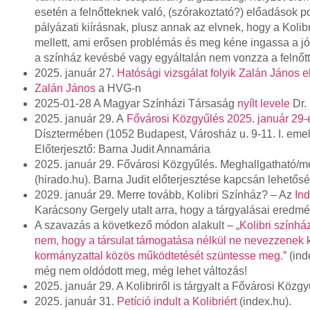
esetén a felnőtteknek való, (szórakoztató?) előadások
pályázati kiírásnak, plusz annak az elvnek, hogy a Ko
mellett, ami erősen problémás és meg kéne ingassa a jó 
a színház kevésbé vagy egyáltalán nem vonzza a felnőt
2025. január 27.
Hatósági vizsgálat folyik Zalán János e
Zalán János
a HVG-n
2025-01-28 A Magyar Színházi Társaság
nyílt levele
Dr.
2025. január 29. A
Fővárosi Közgyűlés 2025. január 29-
Dísztermében (1052 Budapest, Városház u. 9-11. I. emelet
Előterjesztő: Barna Judit Annamária
2025. január 29. Fővárosi Közgyűlés. Meghallgatható/m
(hirado.hu). Barna Judit előterjesztése kapcsán lehetőség
2029. január 29. Merre tovább, Kolibri Színház? – Az
In
Karácsony Gergely utalt arra, hogy a tárgyalásai eredm
A szavazás a következő módon alakult – „
Kolibri színház
nem, hogy a társulat támogatása nélkül ne nevezzenek ki
kormányzattal közös működtetését szüntesse meg.
” (in
még nem oldódott meg, még lehet változás!
2025. január 29. A Kolibriről is tárgyalt a Fővárosi Közg
2025. január 31.
Petíció indult a Kolibriért
(index.hu).