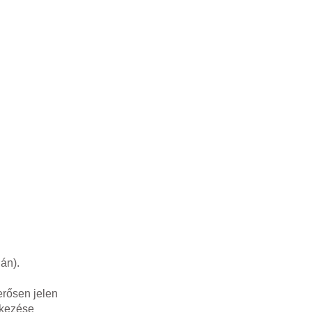
án).
erősen jelen
tkezése