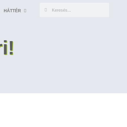
HÁTTÉR
i!