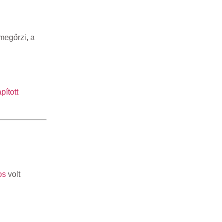
megőrzi, a
pított
os
volt