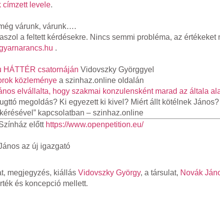
 címzett levele
.
még várunk, várunk….
szol a feltett kérdésekre. Nincs semmi probléma, az értékeket 
gyarnarancs.hu
.
.hu HÁTTÉR csatornáján
Vidovszky Györggyel
ktorok közleménye
a szinhaz.online oldalán
nos elvállalta, hogy szakmai konzulensként marad az általa ala
ttó megoldás? Ki egyezett ki kivel? Miért állt kötélnek János?
kérésével” kapcsolatban – szinhaz.online
 Színház előtt
https://www.openpetition.eu/
 János az új igazgató
zat, megjegyzés, kiállás
Vidovszky György
, a társulat,
Novák Ján
érték és koncepció mellett.