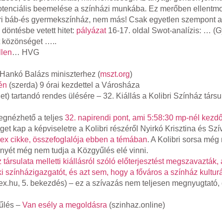
 potenciális beemelése a színházi munkába. Ez merőben ellentm
libri báb-és gyermekszínház, nem más! Csak egyetlen szempont 
döntésbe vetett hitet:
pályázat
16-17. oldal Swot-analízis: … 
t közönséget …..
llen
… HVG
 Hankó Balázs miniszterhez (
mszt.org
)
én
(szerda) 9 órai kezdettel a Városháza
) tartandó rendes ülésére – 32. Kiállás a Kolibri Színház társul
egnézhető a teljes
32. napirendi pont, ami 5:58:30 mp-nél kezd
et kap a képviseletre a Kolibri részéről Nyirkó Krisztina és Szí
dex cikke, összefoglalója ebben a témában
. A Kolibri sorsa még n
ényét még nem tudja a Közgyűlés elé vinni.
 társulata melletti kiállásról szóló előterjesztést megszavazták, 
 színházigazgatót, és azt sem, hogy a főváros a színház kulturá
dex.hu, 5. bekezdés) – ez a szívazás nem teljesen megnyugtató,
yűlés –
Van esély a megoldásra
(szinhaz.online)