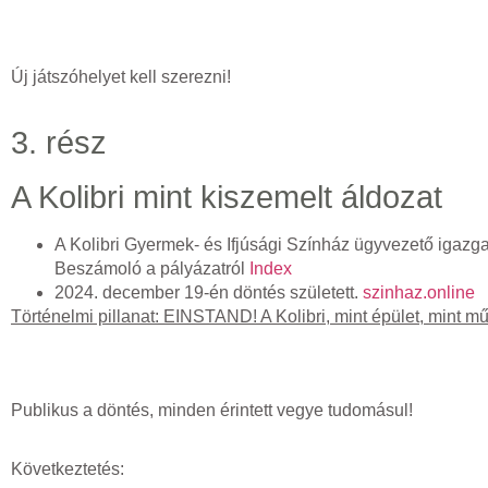
Új játszóhelyet kell szerezni!
3. rész
A Kolibri mint kiszemelt áldozat
A Kolibri Gyermek- és Ifjúsági Színház ügyvezető igazga
Beszámoló a pályázatról
Index
2024. december 19-én döntés született.
szinhaz.online
Történelmi pillanat: EINSTAND! A Kolibri, mint épület, min
Publikus a döntés, minden érintett vegye tudomásul!
Következtetés: