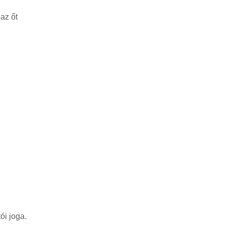
az őt
ói joga.