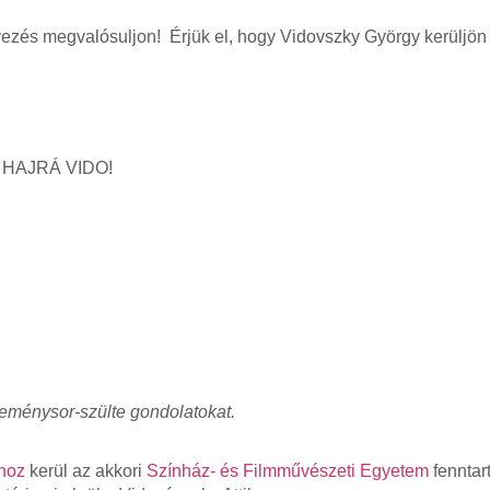
vezés megvalósuljon! Érjük el, hogy Vidovszky György kerüljön 
HAJRÁ VIDO!
eménysor-szülte gondolatokat.
yhoz
kerül az akkori
Színház- és Filmművészeti Egyetem
fenntart