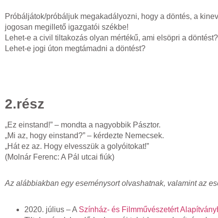
Próbáljátok/próbáljuk megakadályozni, hogy a döntés, a kine
jogosan megillető igazgatói székbe!
Lehet-e a civil tiltakozás olyan mértékű, ami elsöpri a döntést?
Lehet-e jogi úton megtámadni a döntést?
2.rész
„Ez einstand!” – mondta a nagyobbik Pásztor.
„Mi az, hogy einstand?” – kérdezte Nemecsek.
„Hát ez az. Hogy elvesszük a golyóitokat!”
(Molnár Ferenc: A Pál utcai fiúk)
Az alábbiakban egy eseménysort olvashatnak, valamint az es
2020. július – A
Színház- és Filmművészetért Alapítván