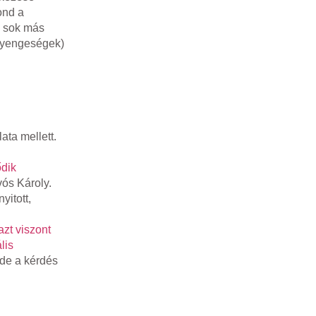
ond a
a sok más
(Gyengeségek)
ata mellett.
ődik
vós Károly.
yitott,
azt viszont
lis
 de a kérdés