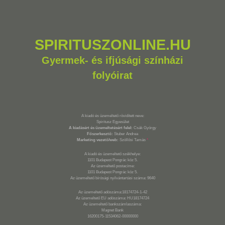
SPIRITUSZONLINE.HU
Gyermek- és ifjúsági színházi
folyóirat
A kiadó és üzemeltető rövidített neve:
Spiritusz Egyesület
A kiadásért és üzemeltetésért felel:
Csák György
Főszerkesztő:
Stuber Andrea
Marketing vezető/web:
Szöllősi Tamás
*
A kiadó és üzemeltető székhelye:
1101 Budapest Pongrác köz 5.
Az üzemeltető postacíme:
1101 Budapest Pongrác köz 5.
Az üzemeltető bírósági nyilvántartási száma: 9640
Az üzemeltető adószáma:18174724-1-42
Az üzemeltető EU adószáma: HU18174724
Az üzemeltető bankszámlaszáma:
Magnet Bank
16200175-11534062-00000000