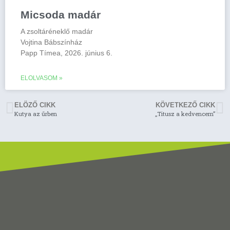
Micsoda madár
A zsoltáréneklő madár
Vojtina Bábszínház
Papp Tímea, 2026. június 6.
ELOLVASOM »
ELÖZŐ CIKK
KÖVETKEZŐ CIKK
Kutya az űrben
„Titusz a kedvencem”