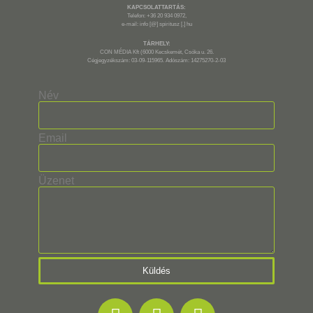
KAPCSOLATTARTÁS:
Telefon: +36 20 934 0972,
e-mail: info [@] spiritusz [.] hu
TÁRHELY:
CON MÉDIA Kft (6000 Kecskemét, Csóka u. 26.
Cégjegyzékszám: 03-09-115965. Adószám: 14275270-2-03
Név
Email
Üzenet
Küldés