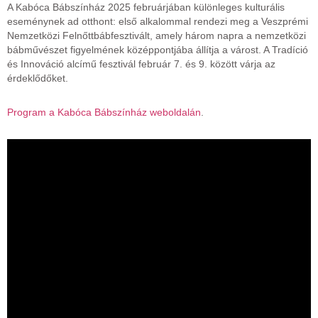
A Kabóca Bábszínház 2025 februárjában különleges kulturális
eseménynek ad otthont: első alkalommal rendezi meg a Veszprémi
Nemzetközi Felnőttbábfesztivált, amely három napra a nemzetközi
bábművészet figyelmének középpontjába állítja a várost. A Tradíció
és Innováció alcímű fesztivál február 7. és 9. között várja az
érdeklődőket.
Program a Kabóca Bábszínház weboldalán
.