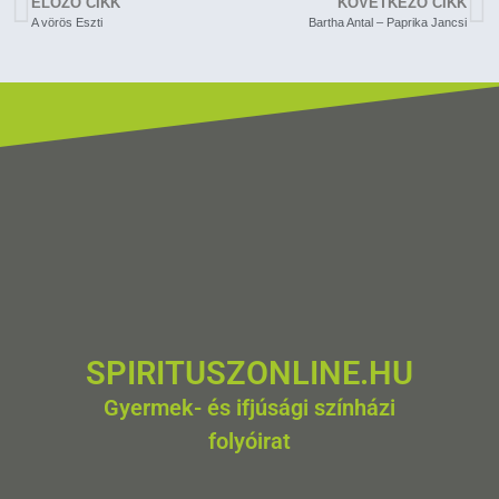
ELÖZŐ CIKK
KÖVETKEZŐ CIKK
A vörös Eszti
Bartha Antal – Paprika Jancsi
SPIRITUSZONLINE.HU
Gyermek- és ifjúsági színházi
folyóirat