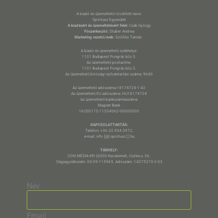
A kiadó és üzemeltető rövidített neve:
Spiritusz Egyesület
A kiadásért és üzemeltetésért felel:
Csák György
Főszerkesztő:
Stuber Andrea
Marketing vezető/web:
Szöllősi Tamás
*
A kiadó és üzemeltető székhelye:
1101 Budapest Pongrác köz 5.
Az üzemeltető postacíme:
1101 Budapest Pongrác köz 5.
Az üzemeltető bírósági nyilvántartási száma: 9640
Az üzemeltető adószáma:18174724-1-42
Az üzemeltető EU adószáma: HU18174724
Az üzemeltető bankszámlaszáma:
Magnet Bank
16200175-11534062-00000000
KAPCSOLATTARTÁS:
Telefon: +36 20 934 0972,
e-mail: info [@] spiritusz [.] hu
TÁRHELY:
CON MÉDIA Kft (6000 Kecskemét, Csóka u. 26.
Cégjegyzékszám: 03-09-115965. Adószám: 14275270-2-03
Név
Email