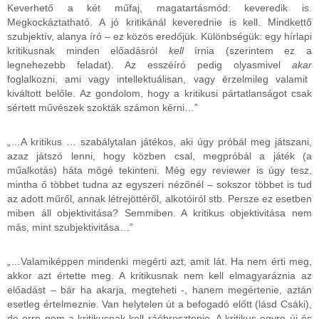
Keverhető a két műfaj, magatartásmód: keveredik is.
Megkockáztatható. A jó kritikánál keverednie is kell. Mindkettő
szubjektív, alanya író – ez közös eredőjük. Különbségük: egy hírlapi
kritikusnak minden előadásról
kell
írnia (szerintem ez a
legnehezebb feladat). Az esszéíró pedig olyasmivel
akar
foglalkozni, ami vagy intellektuálisan, vagy érzelmileg valamit
kiváltott belőle. Az gondolom, hogy a kritikusi pártatlanságot csak
sértett művészek szokták számon kérni…”
„…A kritikus … szabálytalan játékos, aki úgy próbál meg játszani,
azaz játszó lenni, hogy közben csal, megpróbál a játék (a
műalkotás) háta mögé tekinteni. Még egy reviewer is úgy tesz,
mintha ő többet tudna az egyszeri nézőnél – sokszor többet is tud
az adott műről, annak létrejöttéről, alkotóiról stb. Persze ez esetben
miben áll objektivitása? Semmiben. A kritikus objektivitása nem
más, mint szubjektivitása…”
„…Valamiképpen mindenki megérti azt, amit lát. Ha nem érti meg,
akkor azt értette meg. A kritikusnak nem kell elmagyaráznia az
előadást – bár ha akarja, megteheti -, hanem megértenie, aztán
esetleg értelmeznie. Van helytelen út a befogadó előtt (lásd Csáki),
de erre nem a kritikusnak kell ráébresztenie. A kritikus egyre új és