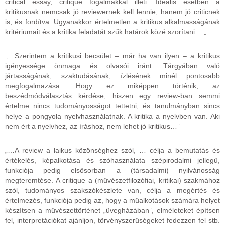
critical essay, critique fogalmakkal illeti. Ideális esetben a
kritikusnak nemcsak jó reviewernek kell lennie, hanem jó criticnek
is, és fordítva. Ugyanakkor értelmetlen a kritikus alkalmasságának
kritériumait és a kritika feladatát szűk határok közé szorítani… „
„…Szerintem a kritikusi becsület – már ha van ilyen – a kritikus
igényessége önmaga és olvasói iránt. Tárgyában való
jártasságának, szaktudásának, ízlésének minél pontosabb
megfogalmazása. Hogy ez miképpen történik, az
beszédmódválasztás kérdése, hiszen egy review-ban semmi
értelme nincs tudományosságot tettetni, és tanulmányban sincs
helye a pongyola nyelvhasználatnak. A kritika a nyelvben van. Aki
nem ért a nyelvhez, az íráshoz, nem lehet jó kritikus…”
„…A review a laikus közönséghez szól, … célja a bemutatás és
értékelés, képalkotása és szóhasználata szépirodalmi jellegű,
funkciója pedig elsősorban a (társadalmi) nyilvánosság
megteremtése. A critique a (művészetfilozófiai, kritikai) szakmához
szól, tudományos szakszókészlete van, célja a megértés és
értelmezés, funkciója pedig az, hogy a műalkotások számára helyet
készítsen a művészettörténet „üvegházában”, elméleteket építsen
fel, interpretációkat ajánljon, törvényszerűségeket fedezzen fel stb.