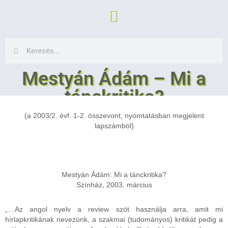
Mestyán Ádám – Mi a
tánckritika?
(a
2003/2. évf. 1-2. összevont, nyomtatásban megjelent
Csák György
2003. augusztus 16.
lapszámból)
Mestyán Ádám: Mi a tánckritika?
Színház, 2003. március
„…Az angol nyelv a review szót használja arra, amit mi
hírlapkritikának nevezünk, a szakmai (tudományos) kritikát pedig a