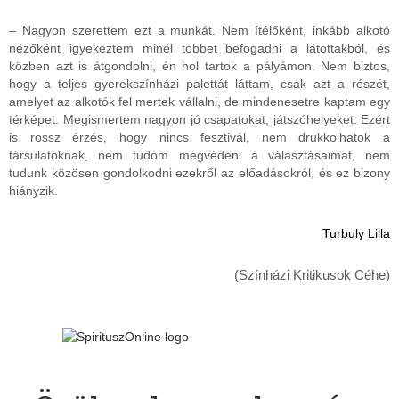
– Nagyon szerettem ezt a munkát. Nem ítélőként, inkább alkotó
nézőként igyekeztem minél többet befogadni a látottakból, és
közben azt is átgondolni, én hol tartok a pályámon. Nem biztos,
hogy a teljes gyerekszínházi palettát láttam, csak azt a részét,
amelyet az alkotók fel mertek vállalni, de mindenesetre kaptam egy
térképet. Megismertem nagyon jó csapatokat, játszóhelyeket. Ezért
is rossz érzés, hogy nincs fesztivál, nem drukkolhatok a
társulatoknak, nem tudom megvédeni a választásaimat, nem
tudunk közösen gondolkodni ezekről az előadásokról, és ez bizony
hiányzik.
Turbuly Lilla
(Színházi Kritikusok Céhe)