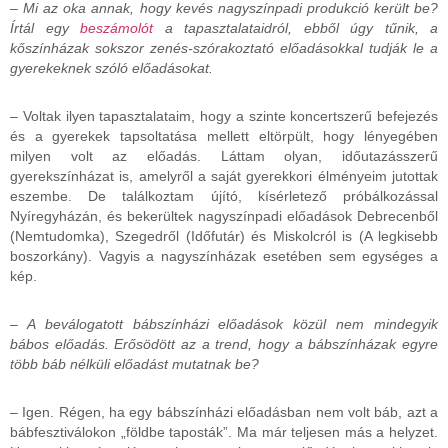
– Mi az oka annak, hogy kevés nagyszínpadi produkció került be?
Írtál egy
beszámolót
a tapasztalataidról
, ebből úgy tűnik, a
kőszínházak sokszor zenés-szórakoztató előadásokkal tudják le a
gyerekeknek szóló előadásokat.
– Voltak ilyen tapasztalataim, hogy a szinte koncertszerű befejezés
és a gyerekek tapsoltatása mellett eltörpült, hogy lényegében
milyen volt az előadás. Láttam olyan, időutazásszerű
gyerekszínházat is, amelyről a saját gyerekkori élményeim jutottak
eszembe. De találkoztam újító, kísérletező próbálkozással
Nyíregyházán, és bekerültek nagyszínpadi előadások Debrecenből
(Nemtudomka), Szegedről (Időfutár) és Miskolcról is (A legkisebb
boszorkány). Vagyis a nagyszínházak esetében sem egységes a
kép.
– A beválogatott bábszínházi előadások közül nem mindegyik
bábos előadás. Erősödött az a trend, hogy a bábszínházak egyre
több báb nélküli előadást mutatnak be?
– Igen. Régen, ha egy bábszínházi előadásban nem volt báb, azt a
bábfesztiválokon „földbe taposták”. Ma már teljesen más a helyzet.