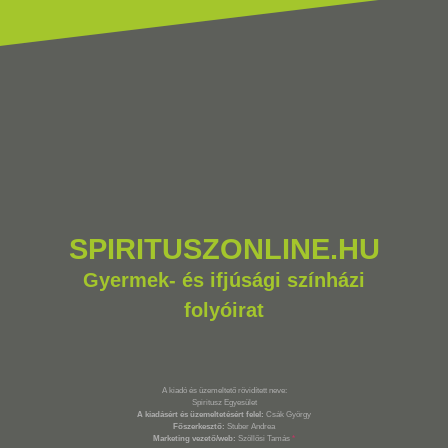
SPIRITUSZONLINE.HU
Gyermek- és ifjúsági színházi
folyóirat
A kiadó és üzemeltető rövidített neve:
Spiritusz Egyesület
A kiadásért és üzemeltetésért felel:
Csák György
Főszerkesztő:
Stuber Andrea
Marketing vezető/web:
Szöllősi Tamás
*