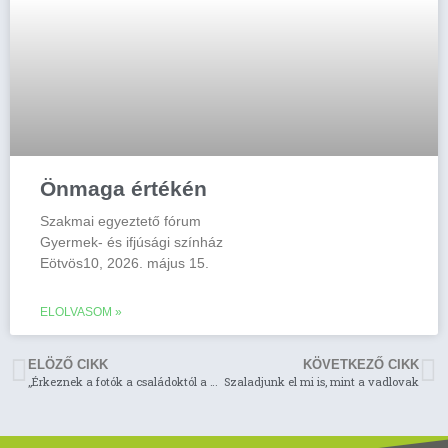
Önmaga értékén
Szakmai egyeztető fórum
Gyermek- és ifjúsági színház
Eötvös10, 2026. május 15.
ELOLVASOM »
ELÖZŐ CIKK
KÖVETKEZŐ CIKK
„Érkeznek a fotók a családoktól a bábszínházat tátott szájjal néző gyerekekről…”
Szaladjunk el mi is, mint a vadlovak