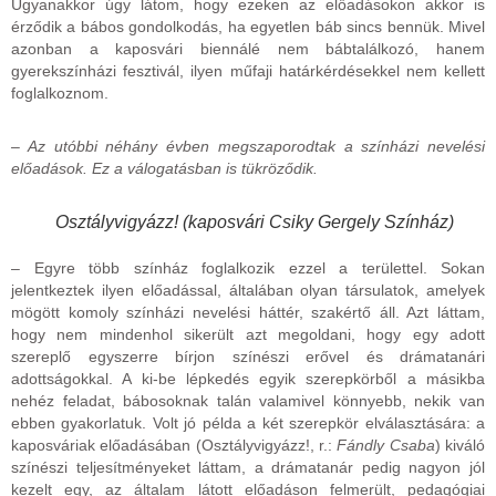
Ugyanakkor úgy látom, hogy ezeken az előadásokon akkor is
érződik a bábos gondolkodás, ha egyetlen báb sincs bennük. Mivel
azonban a kaposvári biennálé nem bábtalálkozó, hanem
gyerekszínházi fesztivál, ilyen műfaji határkérdésekkel nem kellett
foglalkoznom.
– Az utóbbi néhány évben megszaporodtak a színházi nevelési
előadások. Ez a válogatásban is tükröződik.
Osztályvigyázz! (kaposvári Csiky Gergely Színház)
– Egyre több színház foglalkozik ezzel a területtel. Sokan
jelentkeztek ilyen előadással, általában olyan társulatok, amelyek
mögött komoly színházi nevelési háttér, szakértő áll. Azt láttam,
hogy nem mindenhol sikerült azt megoldani, hogy egy adott
szereplő egyszerre bírjon színészi erővel és drámatanári
adottságokkal. A ki-be lépkedés egyik szerepkörből a másikba
nehéz feladat, bábosoknak talán valamivel könnyebb, nekik van
ebben gyakorlatuk. Volt jó példa a két szerepkör elválasztására: a
kaposváriak előadásában (Osztályvigyázz!, r.:
Fándly Csaba
) kiváló
színészi teljesítményeket láttam, a drámatanár pedig nagyon jól
kezelt egy, az általam látott előadáson felmerült, pedagógiai