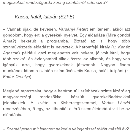
megszokott rendezőgárda kering színházról színházra?
Kacsa, halál, tulipán (SZFE)
– Vannak újak, de kevesen.
Varsányi Péter
t említeném, akiről azt
gondolom, hogy érti a gyerekek nyelvét. Egy előadása (Mire gondol
Alma?) bekerült a programba. Biztató az is, hogy több
színművészetis előadást is neveztek. A háromfejű király (r.:
Kenéz
Ágoston
) például igazi meglepetés volt nekem, jó volt látni, hogy
több szakról és évfolyamból álltak össze az alkotók, és hogy van
igényük arra, hogy gyerekeknek játszanak. Nagyon finom
munkának látom a szintén színművészetis Kacsa, halál, tulipánt (r.:
Fodor Orsolya
).
Meglepő tapasztalat, hogy a határon túli színházak szinte kizárólag
magyarországi rendezőkkel készült gyerekelőadásokkal
jelentkeztek. A kivétel a Kishercegszemmel,
Vadas László
rendezésében, ő egy, az itthonitól eltérő szemléletmódot vitt be az
előadásba.
–
Személyesen mit jelentett neked a válogatással töltött másfél év?