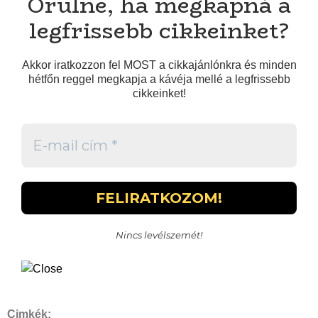
Örülne, ha megkapná a
legfrissebb cikkeinket?
Akkor iratkozzon fel MOST a cikkajánlónkra és minden
hétfőn reggel megkapja a kávéja mellé a legfrissebb
cikkeinket!
Nincs levélszemét!
Cimkék: