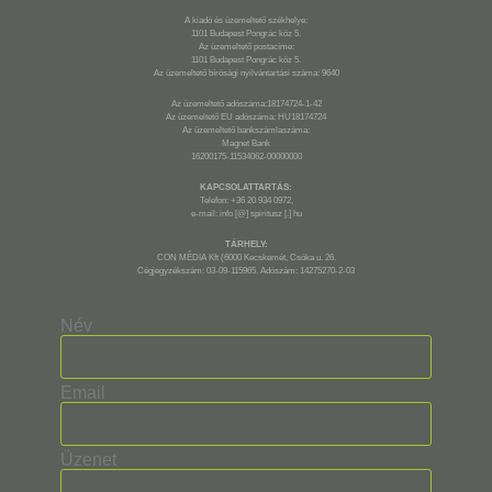
A kiadó és üzemeltető székhelye:
1101 Budapest Pongrác köz 5.
Az üzemeltető postacíme:
1101 Budapest Pongrác köz 5.
Az üzemeltető bírósági nyilvántartási száma: 9640
Az üzemeltető adószáma:18174724-1-42
Az üzemeltető EU adószáma: HU18174724
Az üzemeltető bankszámlaszáma:
Magnet Bank
16200175-11534062-00000000
KAPCSOLATTARTÁS:
Telefon: +36 20 934 0972,
e-mail: info [@] spiritusz [.] hu
TÁRHELY:
CON MÉDIA Kft (6000 Kecskemét, Csóka u. 26.
Cégjegyzékszám: 03-09-115965. Adószám: 14275270-2-03
Név
Email
Üzenet