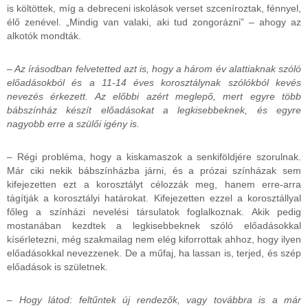
is költöttek, míg a debreceni iskolások verset szceníroztak, fénnyel,
élő zenével. „Mindig van valaki, aki tud zongorázni” – ahogy az
alkotók mondták.
– Az írásodban felvetetted azt is, hogy a három év alattiaknak szóló
előadásokból és a 11-14 éves korosztálynak szólókból kevés
nevezés érkezett. Az előbbi azért meglepő, mert egyre több
bábszínház készít előadásokat a legkisebbeknek, és egyre
nagyobb erre a szülői igény is.
– Régi probléma, hogy a kiskamaszok a senkiföldjére szorulnak.
Már ciki nekik bábszínházba járni, és a prózai színházak sem
kifejezetten ezt a korosztályt célozzák meg, hanem erre-arra
tágítják a korosztályi határokat. Kifejezetten ezzel a korosztállyal
főleg a színházi nevelési társulatok foglalkoznak. Akik pedig
mostanában kezdtek a legkisebbeknek szóló előadásokkal
kísérletezni, még szakmailag nem elég kiforrottak ahhoz, hogy ilyen
előadásokkal nevezzenek. De a műfaj, ha lassan is, terjed, és szép
előadások is születnek.
– Hogy látod: feltűntek új rendezők, vagy továbbra is a már