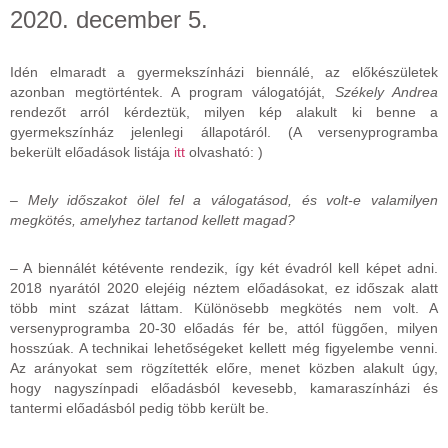
2020. december 5.
Idén elmaradt a gyermekszínházi biennálé, az előkészületek
azonban megtörténtek. A program válogatóját,
Székely Andrea
rendezőt arról kérdeztük, milyen kép alakult ki benne a
gyermekszínház jelenlegi állapotáról. (A versenyprogramba
bekerült előadások listája
itt
olvasható: )
– Mely időszakot ölel fel a válogatásod, és volt-e valamilyen
megkötés, amelyhez tartanod kellett magad?
– A biennálét kétévente rendezik, így két évadról kell képet adni.
2018 nyarától 2020 elejéig néztem előadásokat, ez időszak alatt
több mint százat láttam. Különösebb megkötés nem volt. A
versenyprogramba 20-30 előadás fér be, attól függően, milyen
hosszúak. A technikai lehetőségeket kellett még figyelembe venni.
Az arányokat sem rögzítették előre, menet közben alakult úgy,
hogy nagyszínpadi előadásból kevesebb, kamaraszínházi és
tantermi előadásból pedig több került be.