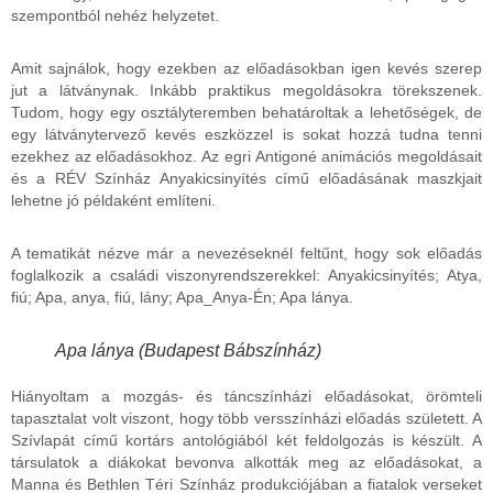
szempontból nehéz helyzetet.
Amit sajnálok, hogy ezekben az előadásokban igen kevés szerep
jut a látványnak. Inkább praktikus megoldásokra törekszenek.
Tudom, hogy egy osztályteremben behatároltak a lehetőségek, de
egy látványtervező kevés eszközzel is sokat hozzá tudna tenni
ezekhez az előadásokhoz. Az egri Antigoné animációs megoldásait
és a RÉV Színház Anyakicsinyítés című előadásának maszkjait
lehetne jó példaként említeni.
A tematikát nézve már a nevezéseknél feltűnt, hogy sok előadás
foglalkozik a családi viszonyrendszerekkel: Anyakicsinyítés; Atya,
fiú; Apa, anya, fiú, lány; Apa_Anya-Én; Apa lánya.
Apa lánya (Budapest Bábszínház)
Hiányoltam a mozgás- és táncszínházi előadásokat, örömteli
tapasztalat volt viszont, hogy több versszínházi előadás született. A
Szívlapát című kortárs antológiából két feldolgozás is készült. A
társulatok a diákokat bevonva alkották meg az előadásokat, a
Manna és Bethlen Téri Színház produkciójában a fiatalok verseket