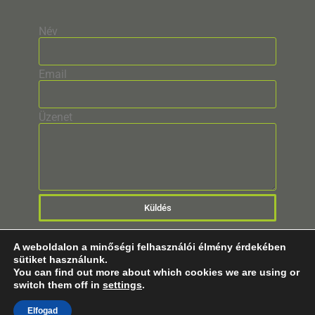
Név
Email
Üzenet
Küldés
A weboldalon a minőségi felhasználói élmény érdekében
sütiket használunk.
You can find out more about which cookies we are using or
switch them off in
settings
.
© 2025 Minden Jog Fenntartva!
Elfogad