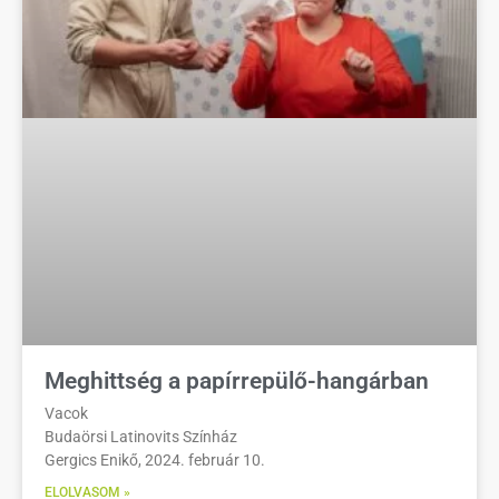
Meghittség a papírrepülő-hangárban
Vacok
Budaörsi Latinovits Színház
Gergics Enikő, 2024. február 10.
ELOLVASOM »