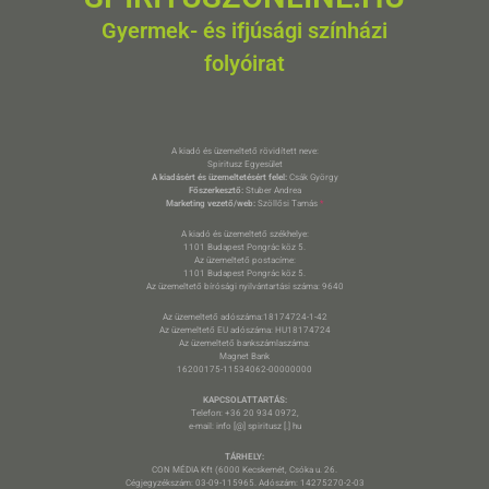
Gyermek- és ifjúsági színházi
folyóirat
A kiadó és üzemeltető rövidített neve:
Spiritusz Egyesület
A kiadásért és üzemeltetésért felel:
Csák György
Főszerkesztő:
Stuber Andrea
Marketing vezető/web:
Szöllősi Tamás
*
A kiadó és üzemeltető székhelye:
1101 Budapest Pongrác köz 5.
Az üzemeltető postacíme:
1101 Budapest Pongrác köz 5.
Az üzemeltető bírósági nyilvántartási száma: 9640
Az üzemeltető adószáma:18174724-1-42
Az üzemeltető EU adószáma: HU18174724
Az üzemeltető bankszámlaszáma:
Magnet Bank
16200175-11534062-00000000
KAPCSOLATTARTÁS:
Telefon: +36 20 934 0972,
e-mail: info [@] spiritusz [.] hu
TÁRHELY:
CON MÉDIA Kft (6000 Kecskemét, Csóka u. 26.
Cégjegyzékszám: 03-09-115965. Adószám: 14275270-2-03