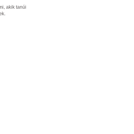
i, akik tanúi
ek.