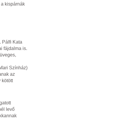
 a kispárnák
 Pálfi Kata
i fájdalma is.
müveges,
lanak az
 kötött
gatott
nél levő
bukkannak