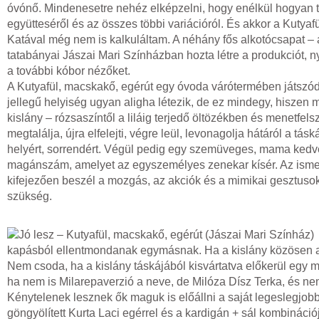
óvónő. Mindenesetre nehéz elképzelni, hogy enélkül hogyan t
együtteséről és az összes többi variációról. És akkor a Kutyaf
Katával még nem is kalkuláltam. A néhány fős alkotócsapat – 
tatabányai Jászai Mari Színházban hozta létre a produkciót,
a további kóbor nézőket.
A Kutyafül, macskakő, egérút egy óvoda várótermében játszódi
jellegű helyiség ugyan aligha létezik, de ez mindegy, hiszen
kislány – rózsaszíntől a liláig terjedő öltözékben és menetfelsze
megtalálja, újra elfelejti, végre leül, levonagolja hátáról a tás
helyért, sorrendért. Végül pedig egy szemüveges, mama kedv
magánszám, amelyet az egyszemélyes zenekar kísér. Az ismerk
kifejezően beszél a mozgás, az akciók és a mimikai gesztuso
szükség.
kapásból ellentmondanak egymásnak. Ha a kislány közösen akar
Nem csoda, ha a kislány táskájából kisvártatva előkerül egy ma
ha nem is Milarepaverzió a neve, de Milóza Dísz Terka, és nem
Kénytelenek lesznek ők maguk is előállni a saját legeslegjobb ba
göngyölített Kurta Laci egérrel és a kardigán + sál kombinác