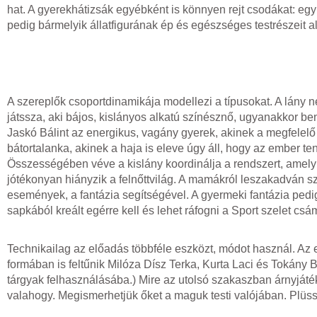
hat. A gyerekhátizsák egyébként is könnyen rejt csodákat: eg
pedig bármelyik állatfigurának ép és egészséges testrészeit alk
A szereplők csoportdinamikája modellezi a típusokat. A lány n
játssza, aki bájos, kislányos alkatú színésznő, ugyanakkor ben
Jaskó Bálint az energikus, vagány gyerek, akinek a megfelelő
bátortalanka, akinek a haja is eleve úgy áll, hogy az ember t
Összességében véve a kislány koordinálja a rendszert, amely
jótékonyan hiányzik a felnőttvilág. A mamákról leszakadván s
események, a fantázia segítségével. A gyermeki fantázia pedi
sapkából kreált egérre kell és lehet ráfogni a Sport szelet cs
Technikailag az előadás többféle eszközt, módot használ. Az ele
formában is feltűnik Milóza Dísz Terka, Kurta Laci és Tokány B
tárgyak felhasználásába.) Mire az utolsó szakaszban árnyjátékr
valahogy. Megismerhetjük őket a maguk testi valójában. Plüs