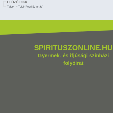
ELÖZŐ CIKK
Talpon – Toldi (Pesti Színház)
SPIRITUSZONLINE.HU
Gyermek- és ifjúsági színházi
folyóirat