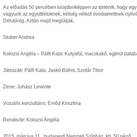
Az előadás 50 percében tulajdonképpen az történik, hogy egy k
vagyunk az együttlétüknek, kétség nélkül óvodaérettnek nyilv
Délutánig. Aztán majd meglátják.
Stuber Andrea
Kolozsi Angéla – Pálfi Kata: Kutyafül, macskakő, egérút (tata
Játsszák: Pálfi Kata, Jaskó Bálint, Szolár Tibor
Zene: Juhász Levente
Vizuális konzultáns: Emőd Krisztina
Rendezte: Kolozsi Angéla
2015. március 11., budapesti Nemzeti Színház, kb. 50 néző