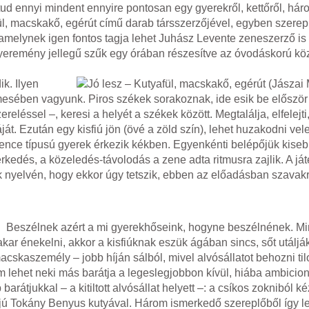
ud ennyi mindent ennyire pontosan egy gyerekről, kettőről, há
ül, macskakő, egérút című darab társszerzőjével, egyben szerepl
amelynek igen fontos tagja lehet Juhász Levente zeneszerző is
 nyeremény jellegű szűk egy órában részesítve az óvodáskorú k
k. Ilyen
 mesében vagyunk. Piros székek sorakoznak, ide esik be először
reléssel –, keresi a helyét a székek között. Megtalálja, elfelejti,
káját. Ezután egy kisfiú jön (övé a zöld szín), lehet huzakodni vel
ence típusú gyerek érkezik kékben. Egyenkénti belépőjük kise
edés, a közeledés-távolodás a zene adta ritmusra zajlik. A ját
k nyelvén, hogy ekkor úgy tetszik, ebben az előadásban szavakr
Beszélnek azért a mi gyerekhőseink, hogyne beszélnének. Mi
 énekelni, akkor a kisfiúknak eszük ágában sincs, sőt utálják
cskaszemély – jobb híján sálból, mivel alvósállatot behozni til
 lehet neki más barátja a legeslegjobbon kívül, hiába ambicion
rátjukkal – a kitiltott alvósállat helyett –: a csíkos zokniból ké
iójú Tokány Benyus kutyával. Három ismerkedő szereplőből így l