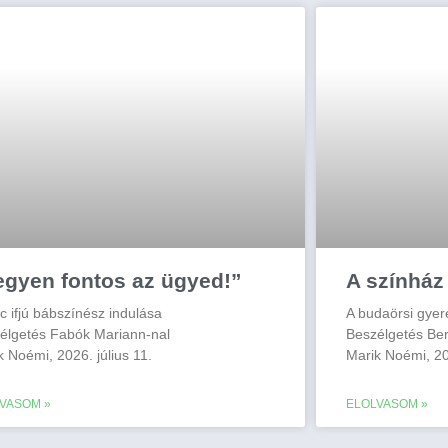
egyen fontos az ügyed!”
A színház 
nc ifjú bábszínész indulása
A budaörsi gyer
élgetés Fabók Mariann-nal
Beszélgetés Be
k Noémi, 2026. július 11.
Marik Noémi, 20
VASOM »
ELOLVASOM »