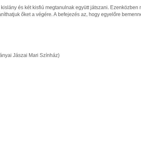
islány és két kisfiú megtanulnak együtt játszani. Ezenközben m
áníthatjuk őket a végére. A befejezés az, hogy egyelőre bemenn
bányai Jászai Mari Színház)