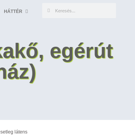
HÁTTÉR
kakő, egérút
ház)
setleg látens