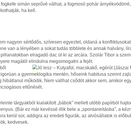
y fogkefe simán seprűvé válhat, a fogmosó pohár árnyékvödörré,
othatják, ha kell.
em nagyon sértődős, szívesen egyeztet, oldaná a konfliktusokat.
ne van a lényében a sokat tudás többlete és annak halvány, líra
 pillanatokban elragadó dac ül ki az arcára. Szolár Tibor a sze
enyere magától elindulna megsimogatni a fejét.
ből
zigorúan a gyermeklogika mentén, hőseink habitusa szerint zaj
g hibátlanul működik. Nem vallhat csődöt akkor sem, amikor egy
ámcsogásos eltűnését.
inte tárgyakból kialakított „bábok” mellett utóbb papírból hajto
enyus. (Bár ez már kevéssé illik bele a „spontaneitásba”, a kéz
a kerül sor, addigra az eredeti figurák, az alvósállatok is elő
sök, kedvesek.