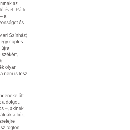
romnak az
őjével, Pálfi
 – a
özönséget és
 egy copfos
 újra
e székért,
bb
ék olyan
a nem is lesz
ndenekelőtt
 a dolgot.
os –, akinek
álnák a fiúk.
zrefejre
esz rögtön