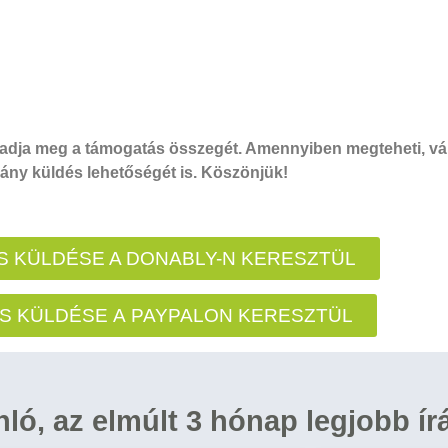
dja meg a támogatás összegét. Amennyiben megteheti, vál
ny küldés lehetőségét is. Köszönjük!
 KÜLDÉSE A DONABLY-N KERESZTÜL
S KÜLDÉSE A PAYPALON KERESZTÜL
ánló, az elmúlt 3 hónap legjobb ír