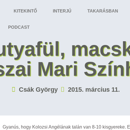
KITEKINTŐ
INTERJÚ
TAKARÁSBAN
PODCAST
utyafül, macs
szai Mari Szín
Csák György
2015. március 11.
Gyanús, hogy Kolozsi Angélának talán van 8-10 kisgyereke. E