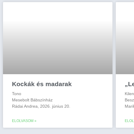
Kockák és madarak
„L
Tono
Kile
Mesebolt Bábszínház
Besz
Rádai Andrea, 2026. június 20.
Mari
ELOLVASOM »
ELOL