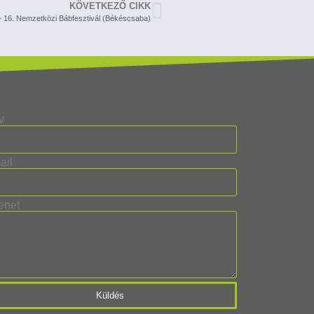
KÖVETKEZŐ CIKK
– 16. Nemzetközi Bábfesztivál (Békéscsaba)
v
ail
enet
Küldés