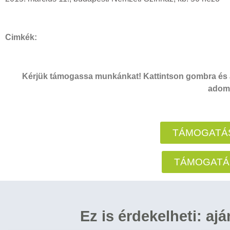
Cimkék:
Kérjük támogassa munkánkat! Kattintson gombra és a
adomá
TÁMOGATÁS
TÁMOGATÁ
Ez is érdekelheti: aj