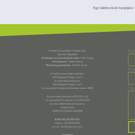
Egy bábfesztivál margójára 
Né
A kiadó és üzemeltető rövidített neve:
Spiritusz Egyesület
A kiadásért és üzemeltetésért felel:
Csák György
Főszerkesztő:
Stuber Andrea
Marketing vezető/web:
Szöllősi Tamás
*
Em
A kiadó és üzemeltető székhelye:
1101 Budapest Pongrác köz 5.
Az üzemeltető postacíme:
1101 Budapest Pongrác köz 5.
Üz
Az üzemeltető bírósági nyilvántartási száma: 9640
Az üzemeltető adószáma:18174724-1-42
Az üzemeltető EU adószáma: HU18174724
Az üzemeltető bankszámlaszáma:
Magnet Bank
16200175-11534062-00000000
KAPCSOLATTARTÁS:
Telefon: +36 20 934 0972,
e-mail: info [@] spiritusz [.] hu