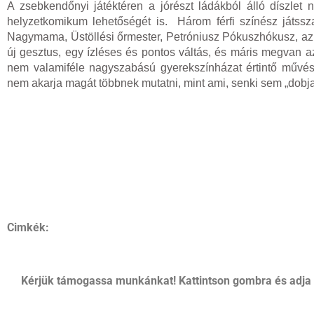
A zsebkendőnyi játéktéren a jórészt ládákból álló díszlet 
helyzetkomikum lehetőségét is. Három férfi színész játssza
Nagymama, Üstöllési őrmester, Petróniusz Pókuszhókusz, az U
új gesztus, egy ízléses és pontos váltás, és máris megvan az
nem valamiféle nagyszabású gyerekszínházat értintő művés
nem akarja magát többnek mutatni, mint ami, senki sem „dobja
Cimkék:
Kérjük támogassa munkánkat! Kattintson gombra és adja