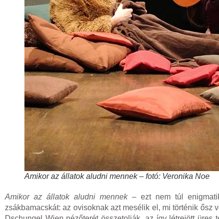
Amikor az állatok aludni mennek – fotó: Veronika Noe
Amikor az állatok aludni mennek
– ezt nem túl enigmati
zsákbamacskát: az ovisoknak azt mesélik el, mi történik ősz v
Dschungel Wien nézőterét összetolják, az így létrejött üres