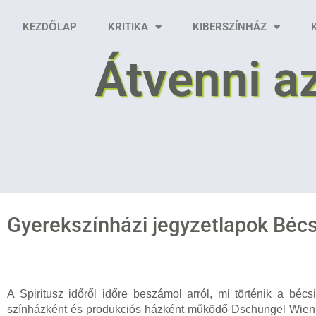
KEZDŐLAP
KRITIKA
KIBERSZÍNHÁZ
Átvenni a
Gyerekszínházi jegyzetlapok Béc
A Spiritusz időről időre beszámol arról, mi történik a bé
színházként és produkciós házként működő Dschungel Wienben