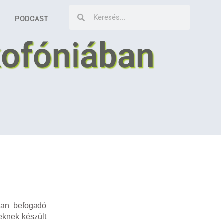
PODCAST
kofóniában
-ban befogadó
eknek készült