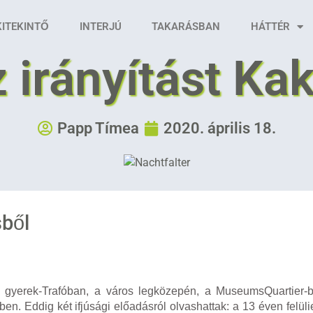
KITEKINTŐ
INTERJÚ
TAKARÁSBAN
HÁTTÉR
z irányítást Ka
Papp Tímea
2020. április 18.
sből
csi gyerek-Trafóban, a város legközepén, a MuseumsQuartier
. Eddig két ifjúsági előadásról olvashattak: a 13 éven felüli