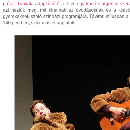
prózai Traviata-adaptációról
, illetve
egy kortárs argentin szer
azt néztük meg, mit kínálnak az óvodásoknak és a kisisko
gyerekeknek szóló színházi programjára. Távirati stílusban a 
140 percben, szűk másfél nap alatt.