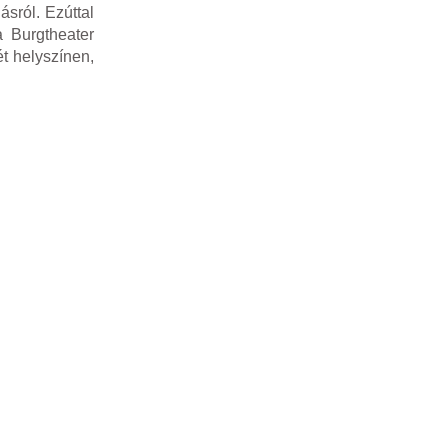
ásról. Ezúttal
a Burgtheater
ét helyszínen,