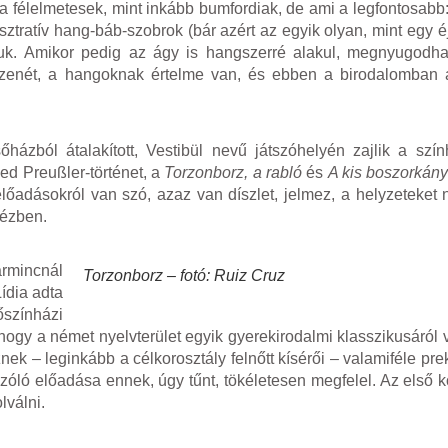
ra félelmetesek, mint inkább bumfordiak, de ami a legfontosabb
ztratív hang-báb-szobrok (bár azért az egyik olyan, mint egy éjj
tuk. Amikor pedig az ágy is hangszerré alakul, megnyugodha
 zenét, a hangoknak értelme van, és ebben a birodalomban á
sőházból átalakított, Vestibül nevű játszóhelyén zajlik a sz
ied Preußler-történet, a
Torzonborz, a rabló
és
A kis boszorkán
lőadásokról van szó, azaz van díszlet, jelmez, a helyzeteket n
kézben.
armincnál
Torzonborz – fotó: Ruiz Cruz
Lídia adta
őszínházi
hogy a német nyelvterület egyik gyerekirodalmi klasszikusáról 
ek – leginkább a célkorosztály felnőtt kísérői – valamiféle pr
szóló előadása ennek, úgy tűnt, tökéletesen megfelel. Az első k
lválni.