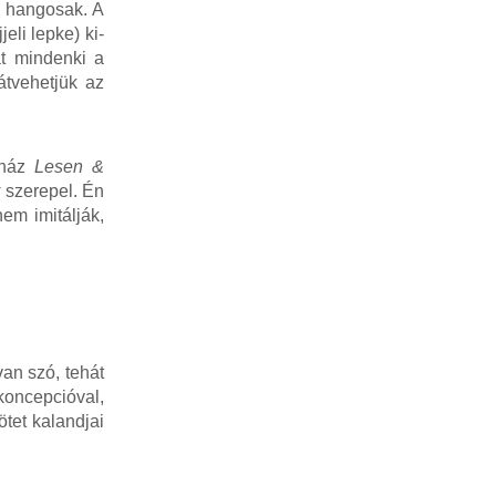
: hangosak. A
eli lepke) ki-
t mindenki a
tvehetjük az
ínház
Lesen &
y
szerepel. Én
em imitálják,
van szó, tehát
ekoncepcióval,
ötet kalandjai