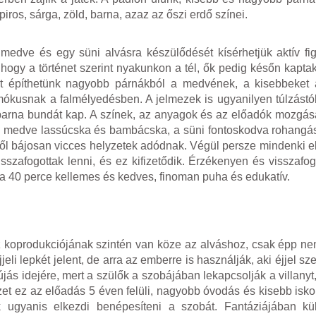
piros, sárga, zöld, barna, azaz az őszi erdő színei.
medve és egy süni alvásra készülődését kísérhetjük aktív f
hogy a történet szerint nyakunkon a tél, ők pedig későn kaptak
ngot építhetünk nagyobb párnákból a medvének, a kisebbeket
 mókusnak a falmélyedésben. A jelmezek is ugyanilyen túlzástó
tbarna bundát kap. A színek, az anyagok és az előadók mozgás
 a medve lassúcska és bambácska, a süni fontoskodva rohangá
l bájosan vicces helyzetek adódnak. Végül persze mindenki el
isszafogottak lenni, és ez kifizetődik. Érzékenyen és visszafo
d a 40 perce kellemes és kedves, finoman puha és edukatív.
z koprodukciójának szintén van köze az alváshoz, csak épp n
jeli lepkét jelent, de arra az emberre is használják, aki éjjel sze
ás idejére, mert a szülők a szobájában lekapcsolják a villanyt,
yzet ez az előadás 5 éven felüli, nagyobb óvodás és kisebb isk
 ugyanis elkezdi benépesíteni a szobát. Fantáziájában kü