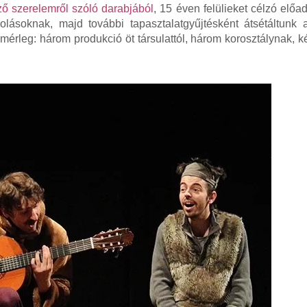
ző szerelemről szóló darabjából
, 15 éven felülieket célzó előad
lásoknak, majd további tapasztalatgyűjtésként átsétáltunk 
mérleg: három produkció öt társulattól, három korosztálynak, k