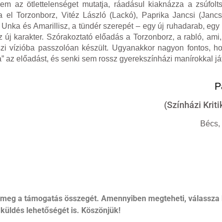
nem az ötlettelenséget mutatja, ráadásul kiaknázza a zsúfol
 el Torzonborz, Vitéz László (Lackó), Paprika Jancsi (Jancs
nka és Amarillisz, a tündér szerepét – egy új ruhadarab, egy ú
 új karakter. Szórakoztató előadás a Torzonborz, a rabló, ami,
zi vízióba passzolóan készült. Ugyanakkor nagyon fontos, 
” az előadást, és senki sem rossz gyerekszínházi manírokkal ját
P
(Színházi Krit
Bécs, 
 meg a támogatás összegét. Amennyiben megteheti, válassza 
küldés lehetőségét is. Köszönjük!