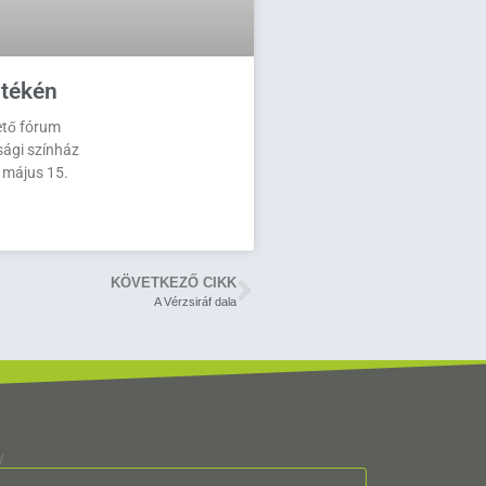
tékén
ető fórum
sági színház
 május 15.
KÖVETKEZŐ CIKK
A Vérzsiráf dala
v