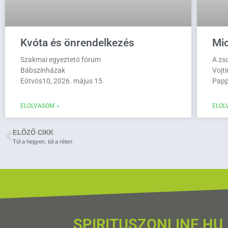
Kvóta és önrendelkezés
Mi
Szakmai egyeztető fórum
A zs
Bábszínházak
Vojt
Eötvös10, 2026. május 15.
Papp
ELOLVASOM »
ELOL
ELÖZŐ CIKK
Túl a hegyen, túl a réten
SPIRITUSZONLINE.HU