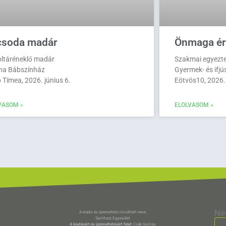
csoda madár
Önmaga ér
oltáréneklő madár
Szakmai egyezt
ina Bábszínház
Gyermek- és ifjú
 Tímea, 2026. június 6.
Eötvös10, 2026.
VASOM »
ELOLVASOM »
Né
A kiadó és üzemeltető rövidített neve:
Spiritusz Egyesület
A kiadásért és üzemeltetésért felel:
Csák György