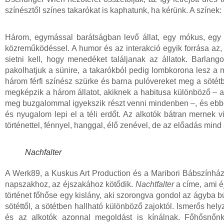
színésztől színes takarókat is kaphatunk, ha kérünk. A színek: 
Három, egymással barátságban levő állat, egy mókus, egy 
közreműködéssel. A humor és az interakció egyik forrása az, 
sietni kell, hogy menedéket találjanak az állatok. Barla
pakolhatjuk a sünire, a takarókból pedig lombkorona lesz a
három férfi színész szürke és barna pulóvereket meg a söté
megképzik a három állatot, akiknek a habitusa különböző –
meg buzgalommal igyekszik részt venni mindenben –, és ebbő
és nyugalom lepi el a téli erdőt. Az alkotók bátran mernek v
történettel, fénnyel, hanggal, élő zenével, de az előadás min
Nachfalter
A Werk89, a Kuskus Art Production és a Maribori Bábszínhá
napszakhoz, az éjszakához kötődik.
Nachtfalter
a címe, ami éj
történet főhőse egy kislány, aki szorongva gondol az ágyba búj
sötéttől, a sötétben hallható különböző zajoktól. Ismerős hel
és az alkotók azonnal megoldást is kínálnak. Főhősnőnk