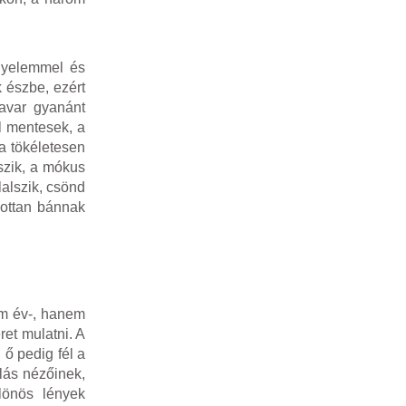
igyelemmel és
 észbe, ezért
 avar gyanánt
l mentesek, a
a tökéletesen
szik, a mókus
alszik, csönd
gottan bánnak
em év-, hanem
ret mulatni. A
 ő pedig fél a
olás nézőinek,
lönös lények