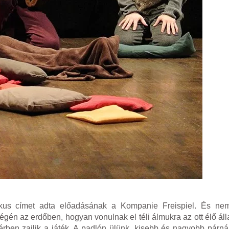
kus címet adta előadásának a Kompanie Freispiel. És nem
égén az erdőben, hogyan vonulnak el téli álmukra az ott élő ál
 térben zajlik a játék. A padlón ülünk, kisebb és nagyobb párn