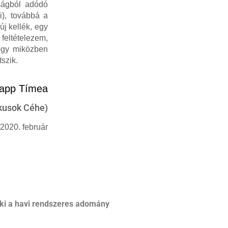
tságból adódó
i), továbbá a
j kellék, egy
 feltételezem,
hogy miközben
szik.
app Tímea
ikusok Céhe)
2020. február
ki a havi rendszeres adomány