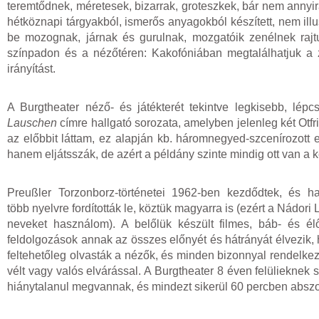
teremtődnek, méretesek, bizarrak, groteszkek, bár nem annyi
hétköznapi tárgyakból, ismerős anyagokból készített, nem illus
be mozognak, járnak és gurulnak, mozgatóik zenélnek raj
színpadon és a nézőtéren: Kakofóniában megtalálhatjuk a
irányítást.
A Burgtheater néző- és játékterét tekintve legkisebb, lépc
Lauschen
címre hallgató sorozata, amelyben jelenleg két Otfr
az előbbit láttam, ez alapján kb. háromnegyed-szcenírozott e
hanem eljátsszák, de azért a példány szinte mindig ott van a 
Preußler Torzonborz-történetei 1962-ben kezdődtek, és h
több nyelvre fordították le, köztük magyarra is (ezért a Nádori 
neveket használom). A belőlük készült filmes, báb- és él
feldolgozások annak az összes előnyét és hátrányát élvezik, 
feltehetőleg olvasták a nézők, és minden bizonnyal rendelkezn
vélt vagy valós elvárással. A Burgtheater 8 éven felülieknek 
hiánytalanul megvannak, és mindezt sikerül 60 percben abszo