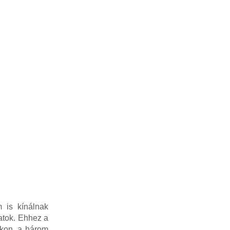
 is kínálnak
latok. Ehhez a
ákon, a három