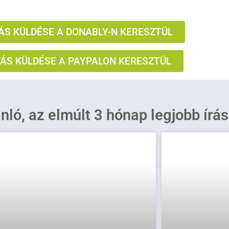
S KÜLDÉSE A DONABLY-N KERESZTÜL
S KÜLDÉSE A PAYPALON KERESZTÜL
ánló, az elmúlt 3 hónap legjobb írá