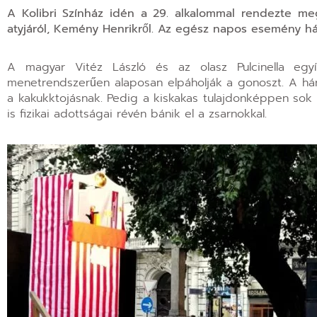
A Kolibri Színház idén a 29. alkalommal rendezte meg
atyjáról, Kemény Henrikről. Az egész napos esemény há
A magyar Vitéz László és az olasz Pulcinella egy
menetrendszerűen alaposan elpáholják a gonoszt. A háro
a kakukktojásnak. Pedig a kiskakas tulajdonképpen sok 
is fizikai adottságai révén bánik el a zsarnokkal.