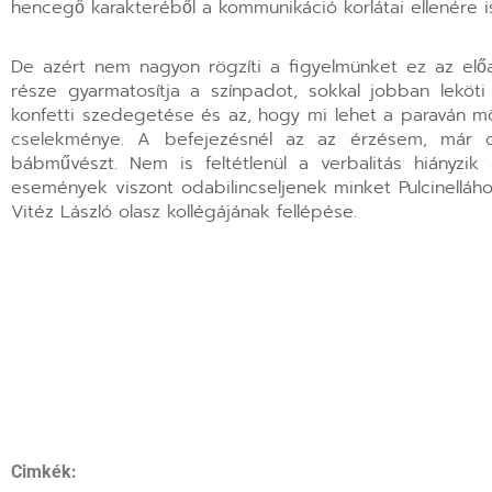
hencegő karakteréből a kommunikáció korlátai ellenére i
De azért nem nagyon rögzíti a figyelmünket ez az el
része gyarmatosítja a színpadot, sokkal jobban leköti
konfetti szedegetése és az, hogy mi lehet a paraván m
cselekménye. A befejezésnél az az érzésem, már 
bábművészt. Nem is feltétlenül a verbalitás hiányz
események viszont odabilincseljenek minket Pulcinelláho
Vitéz László olasz kollégájának fellépése.
Cimkék: