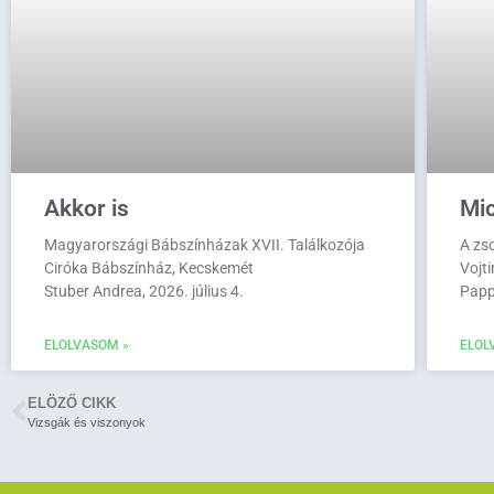
Akkor is
Mi
Magyarországi Bábszínházak XVII. Találkozója
A zs
Ciróka Bábszínház, Kecskemét
Vojt
Stuber Andrea, 2026. július 4.
Papp
ELOLVASOM »
ELOL
ELÖZŐ CIKK
Vizsgák és viszonyok