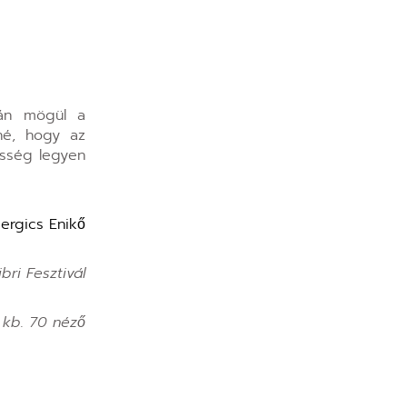
ván mögül a
né, hogy az
esség legyen
ergics Enikő
ibri Fesztivál
 kb. 70 néző