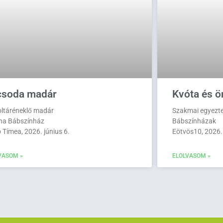
csoda madár
Kvóta és ö
oltáréneklő madár
Szakmai egyezt
ina Bábszínház
Bábszínházak
 Tímea, 2026. június 6.
Eötvös10, 2026.
VASOM »
ELOLVASOM »