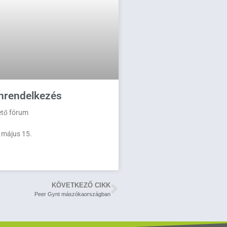
nrendelkezés
ető fórum
 május 15.
KÖVETKEZŐ CIKK
Peer Gynt mászókaországban