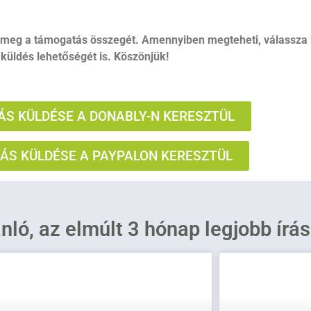
 meg a támogatás összegét. Amennyiben megteheti, válassza 
küldés lehetőségét is. Köszönjük!
S KÜLDÉSE A DONABLY-N KERESZTÜL
S KÜLDÉSE A PAYPALON KERESZTÜL
ánló, az elmúlt 3 hónap legjobb írá