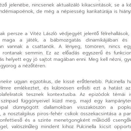
ő jelenébe, nincsenek aktualizáló kikacsintások, se a k
ndémiapoénok, de még a népiesség karikatúrája is hiány
k persze a Vitéz László védjegyét jelentő félrehallások
 maga a játék, a bábmozgatás dinamikájában és P
an vannak a csattanók. A lényeg, tömören, nincs egy
rontanak semmin. Ez az előadás egyszerű és funkcion
gás helyett egy jó sajtot magában enni. Meg kell nézni, gy
vigyorog a nézőtéren.
 éneke
ugyan egzotikus, de kissé erőtlenebb. Pulcinella 
afilmre emlékeztet, és különösen erősíti ezt a hatást a
blafeliratok tesznek kontextusba. Az epizódok témái i
r a színpad függönyeivel küzd meg, majd egy kampányte
síppal dünnyögött dallamokban visszaköszön a popku
ág, a nosztalgikus piros-fehér csíkok összekacsintása a pa
, konfettieső és a szinte menetgongként működő csengők
, valószínűleg mindent kihoz Pulcinella kicsit opportun