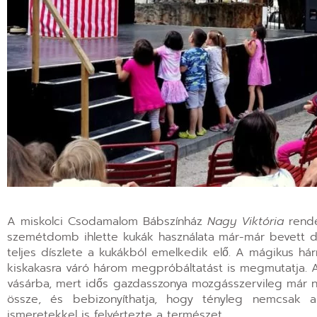
A miskolci Csodamalom Bábszínház
Nagy Viktória
rende
szemétdomb ihlette kukák használata már-már bevett d
teljes díszlete a kukákból emelkedik elő. A mágikus há
kiskakasra váró három megpróbáltatást is megmutatja. A t
vásárba, mert idős gazdasszonya mozgásszervileg már ne
össze, és bebizonyíthatja, hogy tényleg nemcsak 
ismeretekkel is felvértezte a természet.