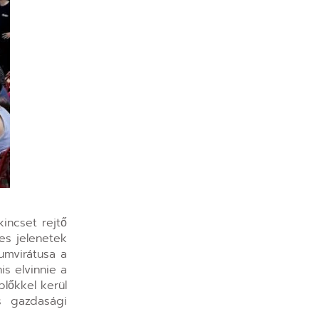
incset rejtő
es jelenetek
umvirátusa a
is elvinnie a
lőkkel kerül
s gazdasági