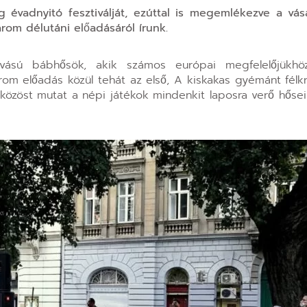
 évadnyitó fesztiválját, ezúttal is megemlékezve a vás
rom délutáni előadásáról írunk.
ívású bábhősök, akik számos európai megfelelőjükhö
m előadás közül tehát az első, A kiskakas gyémánt félkra
közöst mutat a népi játékok mindenkit laposra verő hőseiv