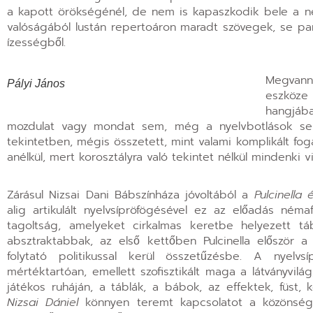
a kapott örökségénél, de nem is kapaszkodik bele a néz
valóságából lustán repertoáron maradt szövegek, se pa
ízességből.
Megvanna
Pályi János
eszköze
hangjáb
mozdulat vagy mondat sem, még a nyelvbotlások se 
tekintetben, mégis összetett, mint valami komplikált fo
anélkül, mert korosztályra való tekintet nélkül mindenki 
Zárásul Nizsai Dani Bábszínháza jóvoltából a
Pulcinella
alig artikulált nyelvsípröfögésével ez az előadás ném
tagoltság, amelyeket cirkalmas keretbe helyezett tá
absztraktabbak, az első kettőben Pulcinella előszö
folytató politikussal kerül összetűzésbe. A nyelv
mértéktartóan, emellett szofisztikált maga a látványvil
játékos ruháján, a táblák, a bábok, az effektek, füst
Nizsai Dániel
könnyen teremt kapcsolatot a közönséggel