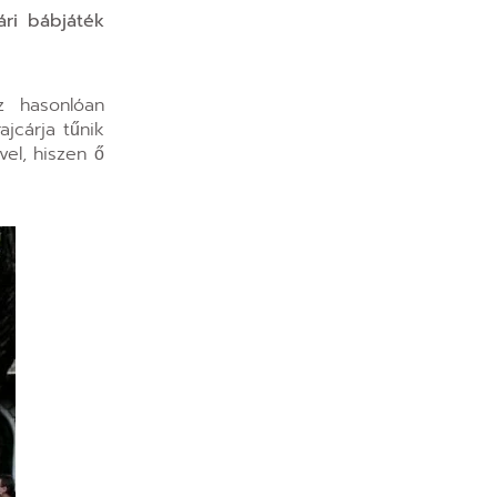
ári bábjáték
z hasonlóan
jcárja tűnik
el, hiszen ő