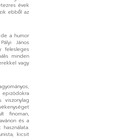
étezres évek
zik ebből az
, de a humor
ályi János
 felesleges
ális minden
erekkel vagy
hagyományos,
z epizódokra
s viszonylag
vékenységet
lt finoman,
ravánon és a
 használata.
ista, kicsit