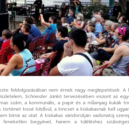
zte feldolgozásában nem érnek nagy meglepetések. A k
íszletelem,
Schneider Jankó
tervezésében viszont az egy
rmas szám, a kommunális, a papír és a műanyag kukák tri
örténet kissé kibővül, a kincset a kiskakasnak kell ugyan
m bírná az utat. A kiskakas vándorútján vadonatúj szerep
a feneketlen begyével, hanem a túléléshez szüksége