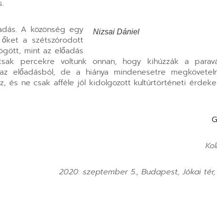
s.
őadás. A közönség egy
Nizsai Dániel
 őket a szétszórodott
ögött, mint az előadás
csak percekre voltunk onnan, hogy kihúzzák a para
ik az előadásból, de a hiánya mindenesetre megkövetel
z, és ne csak afféle jól kidolgozott kultúrtörténeti érdek
G
Kol
2020. szeptember 5., Budapest, Jókai tér,