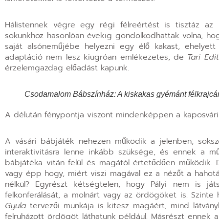
Hálistennek végre egy régi félreértést is tisztáz az
sokunkhoz hasonlóan évekig gondolkodhattak volna, ho
saját alsóneműjébe helyezni egy élő kakast, ehelyet
adaptáció nem lesz kiugróan emlékezetes, de
Tari Edit
érzelemgazdag előadást kapunk.
Csodamalom Bábszínház: A kiskakas gyémánt félkrajcár
A délután fénypontja viszont mindenképpen a kaposvári 
A vásári bábjáték nehezen működik a jelenben, sokszo
interaktivitásra lenne inkább szüksége, és ennek a
bábjátéka vitán felül és magától értetődően működik. 
vagy épp hogy, miért viszi magával ez a nézőt a hahot
nélkül? Egyrészt kétségtelen, hogy Pályi nem is ját
felkonferálását, a molnárt vagy az ördögöket is. Szin
Gyula
tervezői munkája is kitesz magáért, mind látván
felruházott ördögöt láthatunk például. Másrészt ennek a