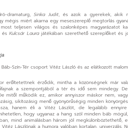
 író-dramaturg,
Sinka Judit
, és azok a gyerekek, akik 
gy mégis miért akarna egy meseszereplő megtorlás gyan
t most teljesen világos és szalonképes magyarázatot k
és
Kulcsár Laura
játékában szerethető szereplőket és jó
ja
Báb-Szín-Tér csoport Vitéz László és az elátkozott malom
r erőltetettnek érződik, mintha a közönségnek már val
 műfajnak a szempontjából a tér és idő sem mindegy. D
De mitől működik ez, amikor annyiszor máskor nem, vagy 
ázásig, sikítozásig menő gyönyörűségig minden könyörgés
ssza, hanem éli a Vitéz Lászlót, de legalább ennyire
te hihetetlen, hogy ugyanaz a hang szól minden báb mögü
yban, mind animálásban három jól megkülönböztethető, 
 Vitéz Lászlónak a humora valóban kortalan, univerzális. 