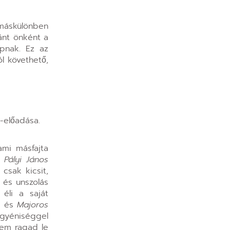
máskülönben
ánt önként a
apnak. Ez az
l követhető,
-előadása.
ami másfajta
e
Pályi János
csak kicsit,
 és unszolás
 éli a saját
l, és
Majoros
egyéniséggel
Nem ragad le