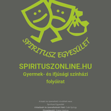
SPIRITUSZONLINE.HU
Gyermek- és ifjúsági színházi
folyóirat
A kiadó és üzemeltető rövidített neve:
Spiritusz Egyesület
A kiadásért és üzemeltetésért felel:
Csák György
Főszerkesztő:
Stuber Andrea