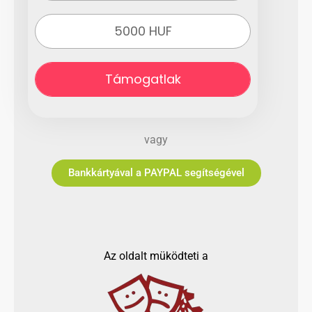
5000 HUF
Támogatlak
vagy
Bankkártyával a PAYPAL segítségével
Az oldalt müködteti a