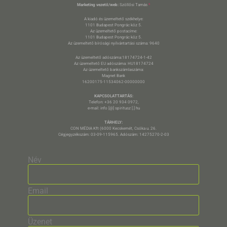
Marketing vezető/web:
Szöllősi Tamás
*
A kiadó és üzemeltető székhelye:
1101 Budapest Pongrác köz 5.
Az üzemeltető postacíme:
1101 Budapest Pongrác köz 5.
Az üzemeltető bírósági nyilvántartási száma: 9640
Az üzemeltető adószáma:18174724-1-42
Az üzemeltető EU adószáma: HU18174724
Az üzemeltető bankszámlaszáma:
Magnet Bank
16200175-11534062-00000000
KAPCSOLATTARTÁS:
Telefon: +36 20 934 0972,
e-mail: info [@] spiritusz [.] hu
TÁRHELY:
CON MÉDIA Kft (6000 Kecskemét, Csóka u. 26.
Cégjegyzékszám: 03-09-115965. Adószám: 14275270-2-03
Név
Email
Üzenet