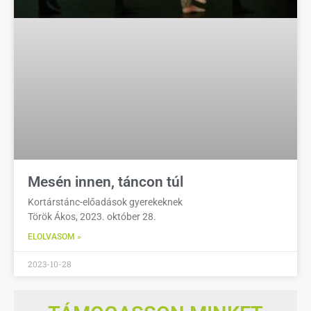
Mesén innen, táncon túl
Kortárstánc-előadások gyerekeknek
Török Ákos, 2023. október 28.
ELOLVASOM »
2023-10-28