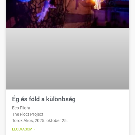
Ég és föld a különbség
Eco Flight
The Floct Project
Török Ákos, 2025. október 25.
ELOLVASOM »