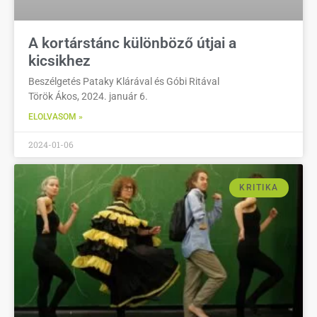
A kortárstánc különböző útjai a
kicsikhez
Beszélgetés Pataky Klárával és Góbi Ritával
Török Ákos, 2024. január 6.
ELOLVASOM »
2024-01-06
KRITIKA