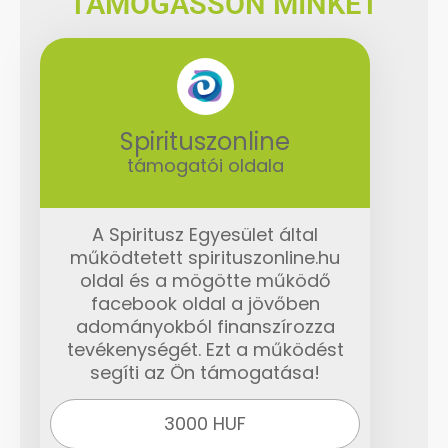
TÁMOGASSON MINKET
Spirituszonline
támogatói oldala
A Spiritusz Egyesület által
működtetett spirituszonline.hu
oldal és a mögötte működő
facebook oldal a jövőben
adományokból finanszírozza
tevékenységét. Ezt a működést
segíti az Ön támogatása!
3000 HUF