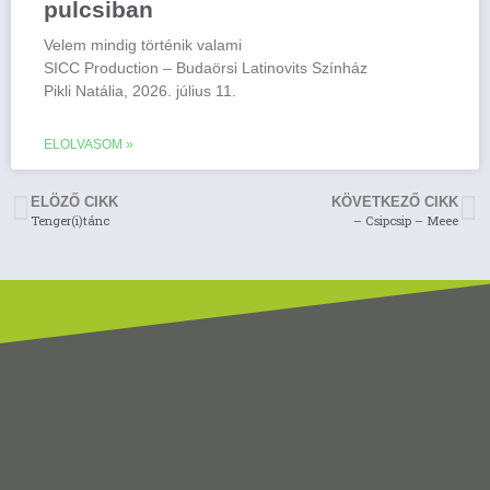
pulcsiban
Velem mindig történik valami
SICC Production – Budaörsi Latinovits Színház
Pikli Natália, 2026. július 11.
ELOLVASOM »
ELÖZŐ CIKK
KÖVETKEZŐ CIKK
Tenger(i)tánc
– Csipcsip – Meee