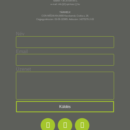
Telefon: +36 20 934 0972,
e-mail: info [@] spiritusz [.] hu
TÁRHELY:
CON MÉDIA Kft (6000 Kecskemét, Csóka u. 26.
Cégjegyzékszám: 03-09-115965. Adószám: 14275270-2-03
Név
Email
Üzenet
Küldés