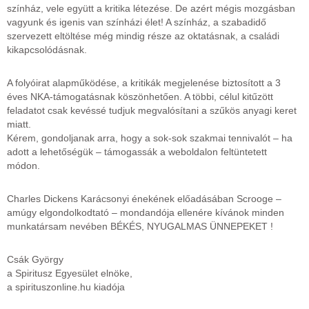
színház, vele együtt a kritika létezése. De azért mégis mozgásban
vagyunk és igenis van színházi élet! A színház, a szabadidő
szervezett eltöltése még mindig része az oktatásnak, a családi
kikapcsolódásnak.
A folyóirat alapműködése, a kritikák megjelenése biztosított a 3
éves NKA-támogatásnak köszönhetően. A többi, célul kitűzött
feladatot csak kevéssé tudjuk megvalósítani a szűkös anyagi keret
miatt.
Kérem, gondoljanak arra, hogy a sok-sok szakmai tennivalót – ha
adott a lehetőségük – támogassák a weboldalon feltüntetett
módon.
Charles Dickens Karácsonyi énekének előadásában Scrooge –
amúgy elgondolkodtató – mondandója ellenére kívánok minden
munkatársam nevében BÉKÉS, NYUGALMAS ÜNNEPEKET !
Csák György
a Spiritusz Egyesület elnöke,
a spirituszonline.hu kiadója