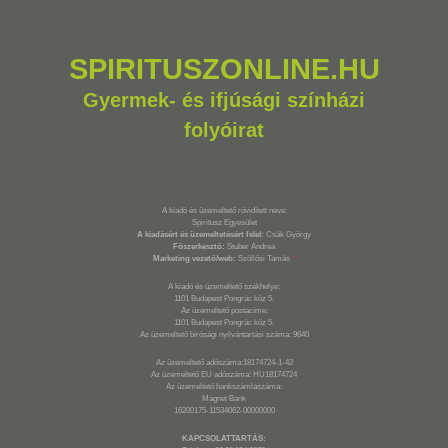
SPIRITUSZONLINE.HU
Gyermek- és ifjúsági színházi
folyóirat
A kiadó és üzemeltető rövidített neve:
Spiritusz Egyesület
A kiadásért és üzemeltetésért felel:
Csák György
Főszerkesztő:
Stuber Andrea
Marketing vezető/web:
Szöllősi Tamás
*
A kiadó és üzemeltető székhelye:
1101 Budapest Pongrác köz 5.
Az üzemeltető postacíme:
1101 Budapest Pongrác köz 5.
Az üzemeltető bírósági nyilvántartási száma: 9640
Az üzemeltető adószáma:18174724-1-42
Az üzemeltető EU adószáma: HU18174724
Az üzemeltető bankszámlaszáma:
Magnet Bank
16200175-11534062-00000000
KAPCSOLATTARTÁS: