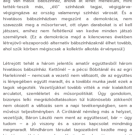
alig van másik bábszínház, ahova át lehet menekülni, mint
tették-teszik más, „élő” színházak tagjai, végigjárva-
végigingázva az ország valamennyi színházi városát. És a
hivatásos bábszínházban megszűnt a demokrácia, nem
szavazzák meg a műsortervet, ott olyan darabokat is el kell
játszani, amihez nem feltétlenül van kedve minden játszó
személynek. (Ez a demokrácia majd a kilencvenes években
létrejövő-elszaporodó alternatív bábszínházaknál élhet tovább,
ahol szűk körben mégiscsak a kollektív alkotás érvényesül.)
Létrejött tehát a három jelentős amatőr együttesből három
hivatásos bábszínház. Kettőnél – a pécsi Bóbitánál és az egri
Harlekinnél – nemcsak a vezető nem változott, de az együttes
is lényegében együtt maradt, és a további munka javát ezek a
tagok végezték. Vezetőjükkel tovább vitték a már kialakított
arculatot, szemléletet és műsorpolitikát. Úgy gondolom,
bizonyos lelki megrázkódtatásokon túl különösebb zökkenőt
nem okozott a változás sem a napi tevékenységben, sem a
művészi teljesítményben. A Cirókánál némileg más a helyzet,
vezetőjük, Báron László nem ment az együttessel, bár – úgy
tudom – a jó viszony és a szoros kapcsolat mindmáig
megmaradt. Mindhárom társulat tagozatként kezdte meg a