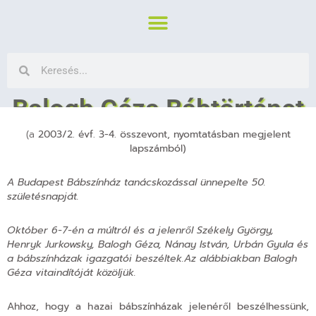
Balogh Géza Bábtörténet
(a
2003/2. évf. 3-4. összevont, nyomtatásban megjelent
Csák György
2003. augusztus 16.
lapszámból)
A Budapest Bábszínház tanácskozással ünnepelte 50.
születésnapját.
Október 6-7-én a múltról és a jelenről Székely György,
Henryk Jurkowsky, Balogh Géza, Nánay István, Urbán Gyula és
a bábszínházak igazgatói beszéltek.
Az alábbiakban Balogh
Géza vitaindítóját közöljük.
Ahhoz, hogy a hazai bábszínházak jelenéről beszélhessünk,