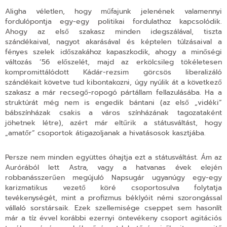
Aligha véletlen, hogy műfajunk jelenének valamennyi
fordulópontja egy-egy politikai fordulathoz kapcsolódik.
Ahogy az első szakasz minden idegszálával, tiszta
szándékaival, nagyot akarásával és képtelen túlzásaival a
fényes szelek időszakához kapaszkodik, ahogy a minőségi
változás ’56 előszelét, majd az erkölcsileg tökéletesen
kompromittálódott Kádár-rezsim görcsös liberalizáló
szándékait követve tud kibontakozni, úgy nyúlik át a következő
szakasz a már recsegő-ropogó pártállam fellazulásába. Ha a
struktúrát még nem is engedik bántani (az első „vidéki”
bábszínházak csakis a város színházának tagozataként
jöhetnek létre), azért már eltűrik a státusváltást, hogy
„amatőr” csoportok átigazoljanak a hivatásosok kasztjába.
Persze nem minden együttes óhajtja ezt a státusváltást. Ám az
Aurórából lett Astra, vagy a hatvanas évek elején
robbanásszerűen megújuló Napsugár ugyanúgy egy-egy
karizmatikus vezető köré csoportosulva folytatja
tevékenységét, mint a profizmus béklyóit némi szorongással
vállaló sorstársaik. Ezek szellemisége cseppet sem hasonlít
már a tíz évvel korábbi ezernyi öntevékeny csoport agitációs