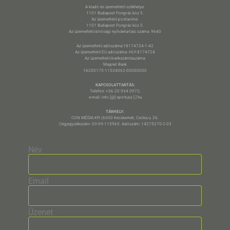
A kiadó és üzemeltető székhelye:
1101 Budapest Pongrác köz 5.
Az üzemeltető postacíme:
1101 Budapest Pongrác köz 5.
Az üzemeltető bírósági nyilvántartási száma: 9640
Az üzemeltető adószáma:18174724-1-42
Az üzemeltető EU adószáma: HU18174724
Az üzemeltető bankszámlaszáma:
Magnet Bank
16200175-11534062-00000000
KAPCSOLATTARTÁS:
Telefon: +36 20 934 0972,
e-mail: info [@] spiritusz [.] hu
TÁRHELY:
CON MÉDIA Kft (6000 Kecskemét, Csóka u. 26.
Cégjegyzékszám: 03-09-115965. Adószám: 14275270-2-03
Név
Email
Üzenet