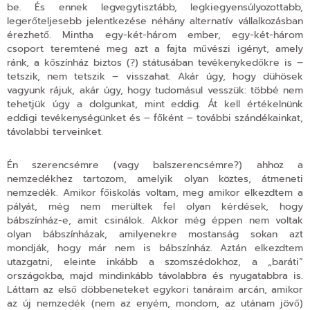
be. És ennek legvegytisztább, legkiegyensúlyozottabb,
legerőteljesebb jelentkezése néhány alternatív vállalkozásban
érezhető. Mintha egy-két-három ember, egy-két-három
csoport teremtené meg azt a fajta művészi igényt, amely
ránk, a kőszínház biztos (?) státusában tevékenykedőkre is –
tetszik, nem tetszik – visszahat. Akár úgy, hogy dühösek
vagyunk rájuk, akár úgy, hogy tudomásul vesszük:
többé nem
tehetjük úgy a dolgunkat, mint eddig.
Át kell értékelnünk
eddigi tevékenységünket és – főként – további szándékainkat,
távolabbi terveinket.
Én szerencsémre (vagy balszerencsémre?) ahhoz a
nemzedékhez tartozom, amelyik olyan köztes, átmeneti
nemzedék. Amikor főiskolás voltam, meg amikor elkezdtem a
pályát, még nem merültek fel olyan kérdések, hogy
bábszínház-e, amit csinálok. Akkor még éppen nem voltak
olyan bábszínházak, amilyenekre mostanság sokan azt
mondják, hogy már nem is bábszínház. Aztán elkezdtem
utazgatni, eleinte inkább a szomszédokhoz, a „baráti”
országokba, majd mindinkább távolabbra és nyugatabbra is.
Láttam az első döbbeneteket egykori tanáraim arcán, amikor
az új nemzedék (nem az enyém, mondom, az utánam jövő)