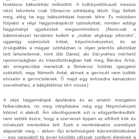
hivatásos bábszínház működött.
A kultúrpolitikusok messze
néző tekintete csak Obrazcov színházáig látott.
Úgy ítélték
meg, elég ha egy bábszínházat hoznak létre. És miközben
folyvást a népi hagyományokról szónokoltak, minden addigi
hagyományt igyekeztek megsemmisíteni. (Nemcsak a
bábművészet területén kellett a „múltat végképp eltörölni”,
ugyanígy száműztek írókat, képzőművészeket, és az
őrségváltás a magyar színházban is olyan jelentős alkotókat
tett lehetetlenné, mint Jób Dániel, aki Dérynéhez mérhető
nyomorúságban és kitaszítottságban halt meg, Bárdos Artúr,
aki emigrációba menekült a Belvárosi Színház igazgatói
székéből, vagy Németh Antal, akinek a gerincét nem tudták
elviselni a gerinctelenek. Ő majd egy évtizedre kamaszkori
szerelméhez, a bábjátékhoz tért vissza.)
A népi hagyományok ápolására és az amatőr mozgalom
felkarolására, no meg irányítására még egy Népművészeti
Intézet is alakult. Ám ideológusaink ezt is elügyetlenkedték:
nem vették észre, hogy a szervezet éppen az eltiltott írók és
művészek menedéke lett. Ezek a nemkívánatos személyek
alapozták meg – akkori ifjú értelmiségiek közreműködésével
– egy nagyjából tíz évvel későbbi időszak szellemi életének a