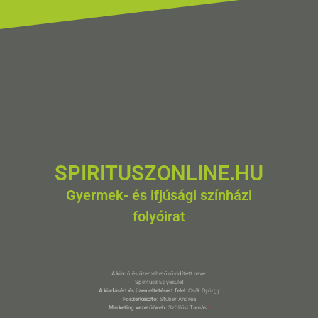
SPIRITUSZONLINE.HU
Gyermek- és ifjúsági színházi
folyóirat
A kiadó és üzemeltető rövidített neve:
Spiritusz Egyesület
A kiadásért és üzemeltetésért felel:
Csák György
Főszerkesztő:
Stuber Andrea
Marketing vezető/web:
Szöllősi Tamás
*