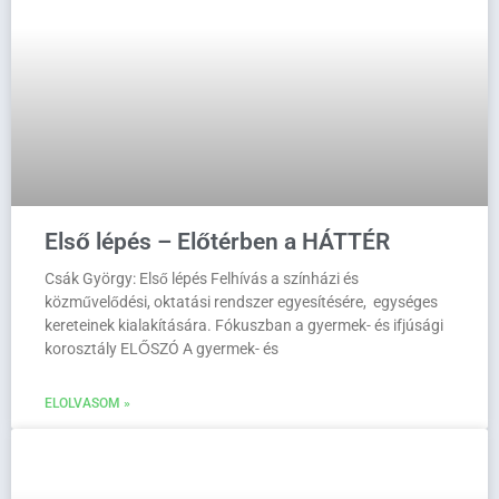
Első lépés – Előtérben a HÁTTÉR
Csák György: Első lépés Felhívás a színházi és
közművelődési, oktatási rendszer egyesítésére, egységes
kereteinek kialakítására. Fókuszban a gyermek- és ifjúsági
korosztály ELŐSZÓ A gyermek- és
ELOLVASOM »