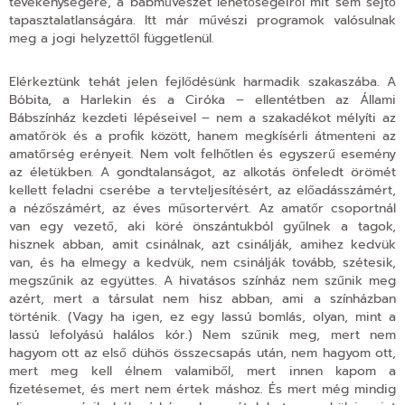
tevékenységére, a bábművészet lehetőségeiről mit sem sejtő
tapasztalatlanságára. Itt már művészi programok valósulnak
meg a jogi helyzettől függetlenül.
Elérkeztünk tehát jelen fejlődésünk harmadik szakaszába. A
Bóbita, a Harlekin és a Ciróka – ellentétben az Állami
Bábszínház kezdeti lépéseivel – nem a szakadékot mélyíti az
amatőrök és a profik között, hanem megkísérli átmenteni az
amatőrség erényeit. Nem volt felhőtlen és egyszerű esemény
az életükben.
A gondtalanságot, az alkotás önfeledt örömét
kellett feladni
cserébe a tervteljesítésért, az előadásszámért,
a nézőszámért, az éves műsortervért. Az amatőr csoportnál
van egy vezető, aki köré önszántukból gyűlnek a tagok,
hisznek abban, amit csinálnak, azt csinálják, amihez kedvük
van, és ha elmegy a kedvük, nem csinálják tovább, szétesik,
megszűnik az együttes. A hivatásos színház nem szűnik meg
azért, mert a társulat nem hisz abban, ami a színházban
történik. (Vagy ha igen, ez egy lassú bomlás, olyan, mint a
lassú lefolyású halálos kór.) Nem szűnik meg, mert nem
hagyom ott az első dühös összecsapás után, nem hagyom ott,
mert meg kell élnem valamiből, mert innen kapom a
fizetésemet, és mert nem értek máshoz. És mert még mindig