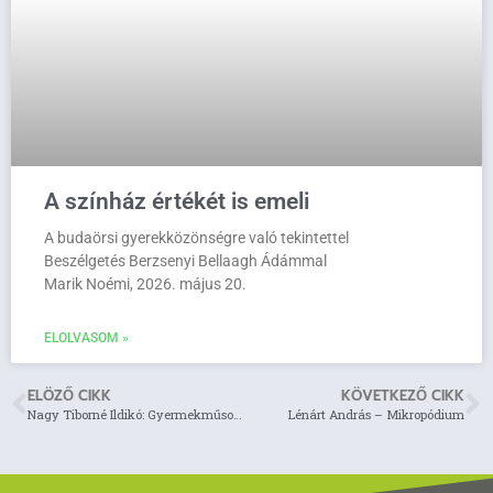
A színház értékét is emeli
A budaörsi gyerekközönségre való tekintettel
Beszélgetés Berzsenyi Bellaagh Ádámmal
Marik Noémi, 2026. május 20.
ELOLVASOM »
ELÖZŐ CIKK
KÖVETKEZŐ CIKK
Nagy Tiborné Ildikó: Gyermekműsorok a Királyerdei Művelődési Házban
Lénárt András – Mikropódium