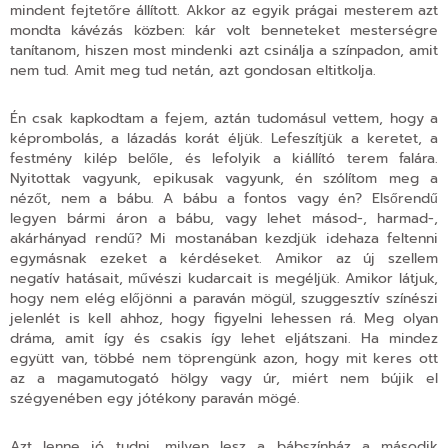
mindent fejtetőre állított. Akkor az egyik prágai mesterem azt
mondta kávézás közben: kár volt benneteket mesterségre
tanítanom, hiszen most mindenki azt csinálja a színpadon, amit
nem tud. Amit meg tud netán, azt gondosan eltitkolja.
Én csak kapkodtam a fejem, aztán tudomásul vettem, hogy a
képrombolás, a lázadás korát éljük. Lefeszítjük a keretet, a
festmény kilép belőle, és lefolyik a kiállító terem falára.
Nyitottak vagyunk, epikusak vagyunk, én szólítom meg a
nézőt, nem a bábu. A bábu a fontos vagy én? Elsőrendű
legyen bármi áron a bábu, vagy lehet másod-, harmad-,
akárhányad rendű? Mi mostanában kezdjük idehaza feltenni
egymásnak ezeket a kérdéseket. Amikor az új szellem
negatív hatásait, művészi kudarcait is megéljük. Amikor látjuk,
hogy nem elég előjönni a paraván mögül, szuggesztív színészi
jelenlét is kell ahhoz, hogy figyelni lehessen rá. Meg olyan
dráma, amit így és csakis így lehet eljátszani. Ha mindez
együtt van, többé nem töprengünk azon, hogy mit keres ott
az a magamutogató hölgy vagy úr, miért nem bújik el
szégyenében egy jótékony paraván mögé.
Azt lenne jó tudni, milyen lesz a bábszínház a második