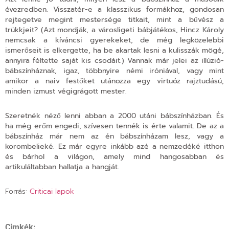
évezredben. Visszatér-e a klasszikus formákhoz, gondosan
rejtegetve megint mestersége titkait, mint a bűvész a
trükkjeit? (Azt mondják, a városligeti bábjátékos, Hincz Károly
nemcsak a kíváncsi gyerekeket, de még legközelebbi
ismerőseit is elkergette, ha be akartak lesni a kulisszák mögé,
annyira féltette saját kis csodáit.) Vannak már jelei az illúzió-
bábszínháznak, igaz, többnyire némi iróniával, vagy mint
amikor a naiv festőket utánozza egy virtuóz rajztudású,
minden izmust végigrágott mester.
Szeretnék néző lenni
abban a 2000 utáni bábszínházban. És
ha még erőm engedi, szívesen tennék is érte valamit. De az a
bábszínház már nem az én bábszínházam lesz, vagy a
korombelieké. Ez már egyre inkább azé a nemzedéké itthon
és bárhol a világon, amely mind hangosabban és
artikuláltabban hallatja a hangját.
Forrás:
Criticai lapok
Cimkék: