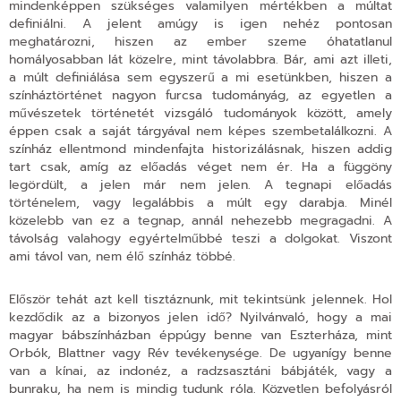
mindenképpen szükséges valamilyen mértékben a múltat
definiálni. A jelent amúgy is igen nehéz pontosan
meghatározni, hiszen az ember szeme óhatatlanul
homályosabban lát közelre, mint távolabbra. Bár, ami azt illeti,
a múlt definiálása sem egyszerű a mi esetünkben, hiszen a
színháztörténet nagyon furcsa tudományág, az egyetlen a
művészetek történetét vizsgáló tudományok között, amely
éppen csak a saját tárgyával nem képes szembetalálkozni. A
színház ellentmond mindenfajta historizálásnak, hiszen addig
tart csak, amíg az előadás véget nem ér. Ha a függöny
legördült, a jelen már nem jelen. A tegnapi előadás
történelem, vagy legalábbis a múlt egy darabja. Minél
közelebb van ez a tegnap, annál nehezebb megragadni. A
távolság valahogy egyértelműbbé teszi a dolgokat. Viszont
ami távol van, nem élő színház többé.
Először tehát azt kell tisztáznunk, mit tekintsünk jelennek.
Hol
kezdődik az a bizonyos jelen idő?
Nyilvánvaló, hogy a mai
magyar bábszínházban éppúgy benne van Eszterháza, mint
Orbók, Blattner vagy Rév tevékenysége. De ugyanígy benne
van a kínai, az indonéz, a radzsasztáni bábjáték, vagy a
bunraku, ha nem is mindig tudunk róla. Közvetlen befolyásról