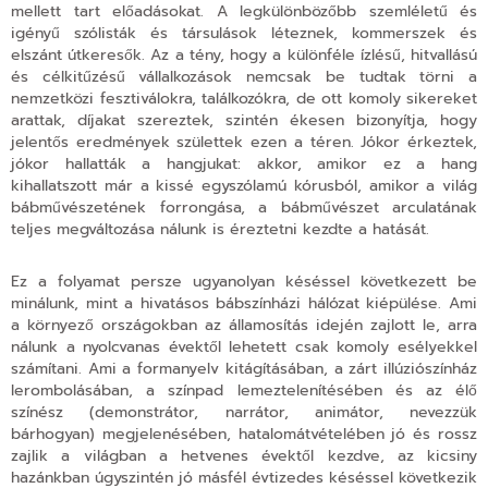
mellett tart előadásokat. A legkülönbözőbb szemléletű és
igényű szólisták és társulások léteznek, kommerszek és
elszánt útkeresők. Az a tény, hogy a különféle ízlésű, hitvallású
és célkitűzésű vállalkozások nemcsak be tudtak törni a
nemzetközi fesztiválokra, találkozókra, de ott komoly sikereket
arattak, díjakat szereztek, szintén ékesen bizonyítja, hogy
jelentős eredmények születtek ezen a téren. Jókor érkeztek,
jókor hallatták a hangjukat: akkor, amikor ez a hang
kihallatszott már a kissé egyszólamú kórusból, amikor a világ
bábművészetének forrongása, a bábművészet arculatának
teljes megváltozása nálunk is éreztetni kezdte a hatását.
Ez a folyamat persze ugyanolyan késéssel következett be
minálunk, mint a hivatásos bábszínházi hálózat kiépülése. Ami
a környező országokban az államosítás idején zajlott le, arra
nálunk a nyolcvanas évektől lehetett csak komoly esélyekkel
számítani. Ami a formanyelv kitágításában, a zárt illúziószínház
lerombolásában, a színpad lemeztelenítésében és az élő
színész (demonstrátor, narrátor, animátor, nevezzük
bárhogyan) megjelenésében, hatalomátvételében jó és rossz
zajlik a világban a hetvenes évektől kezdve, az kicsiny
hazánkban úgyszintén jó másfél évtizedes késéssel következik