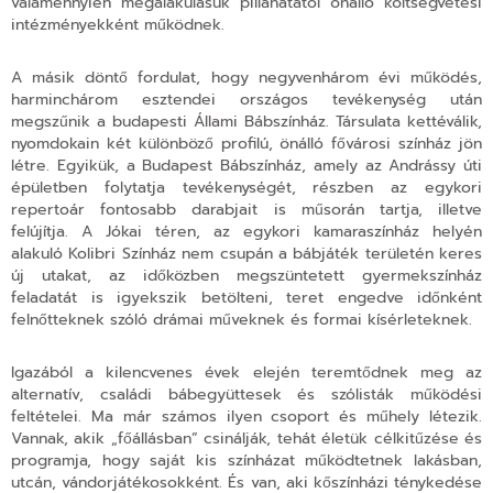
valamennyien megalakulásuk pillanatától önálló költségvetési
intézményekként működnek.
A másik döntő fordulat, hogy negyvenhárom évi működés,
harminchárom esztendei országos tevékenység után
megszűnik a budapesti Állami Bábszínház
. Társulata kettéválik,
nyomdokain két különböző profilú, önálló fővárosi színház jön
létre. Egyikük, a Budapest Bábszínház, amely az Andrássy úti
épületben folytatja tevékenységét, részben az egykori
repertoár fontosabb darabjait is műsorán tartja, illetve
felújítja. A Jókai téren, az egykori kamaraszínház helyén
alakuló Kolibri Színház nem csupán a bábjáték területén keres
új utakat, az időközben megszüntetett gyermekszínház
feladatát is igyekszik betölteni, teret engedve időnként
felnőtteknek szóló drámai műveknek és formai kísérleteknek.
Igazából a kilencvenes évek elején teremtődnek meg az
alternatív, családi bábegyüttesek és szólisták működési
feltételei. Ma már számos ilyen csoport és műhely létezik.
Vannak, akik „főállásban” csinálják, tehát életük célkitűzése és
programja, hogy saját kis színházat működtetnek lakásban,
utcán, vándorjátékosokként. És van, aki kőszínházi ténykedése