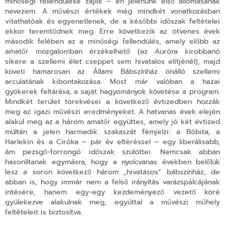
minőségi fellendülése zajlik – én jelenünk első állomásának
nevezem. A művészi értékek még mindkét vonatkozásban
vitathatóak és egyenetlenek, de a későbbi időszak feltételei
ekkor teremtődnek meg.
Erre következik az ötvenes évek
második felében az a minőségi fellendülés, amely előbb az
amatőr mozgalomban érzékelhető
(az Auróra kirobbanó
sikere a szellemi élet cseppet sem hivatalos elitjénél), majd
követi hamarosan az Állami Bábszínház önálló szellemi
arculatának kibontakozása. Most már valóban a hazai
gyökerek feltárása, a saját hagyományok követése a program.
Mindkét terület törekvései a következő évtizedben hozzák
meg az igazi művészi eredményeket. A hatvanas évek elején
alakul meg az a három amatőr együttes, amely jó két évtized
múltán a jelen harmadik szakaszát fémjelzi: a Bóbita, a
Harlekin és a Ciróka – pár év eltéréssel – egy liberálisabb,
ám pezsgő-forrongó időszak szülöttei. Nemcsak abban
hasonlítanak egymásra, hogy a nyolcvanas években belőlük
lesz a soron következő három „hivatásos” bábszínház, de
abban is, hogy immár nem a felső irányítás varázspálcájának
intésére, hanem egy-egy kezdeményező vezető köré
gyülekezve alakulnak meg, egyúttal a művészi műhely
feltételeit is biztosítva.