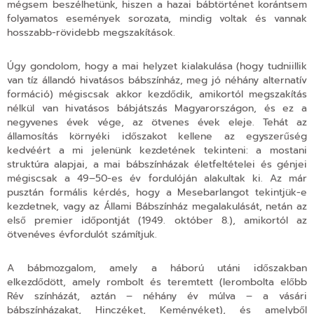
mégsem beszélhetünk, hiszen a hazai bábtörténet korántsem
folyamatos események sorozata, mindig voltak és vannak
hosszabb-rövidebb megszakítások.
Úgy gondolom, hogy a mai helyzet kialakulása (hogy tudniillik
van tíz állandó hivatásos bábszínház, meg jó néhány alternatív
formáció) mégiscsak akkor kezdődik, amikortól megszakítás
nélkül van hivatásos bábjátszás Magyarországon, és ez a
negyvenes évek vége, az ötvenes évek eleje. Tehát az
államosítás környéki időszakot kellene az egyszerűség
kedvéért a mi jelenünk kezdetének tekinteni: a mostani
struktúra alapjai, a mai bábszínházak életfeltételei és génjei
mégiscsak a 49–50-es év fordulóján alakultak ki. Az már
pusztán formális kérdés, hogy a Mesebarlangot tekintjük-e
kezdetnek, vagy az Állami Bábszínház megalakulását, netán az
első premier időpontját (1949. október 8.), amikortól az
ötvenéves évfordulót számítjuk.
A bábmozgalom, amely a háború utáni időszakban
elkezdődött, amely rombolt és teremtett (lerombolta előbb
Rév színházát, aztán – néhány év múlva – a vásári
bábszínházakat, Hinczéket, Keményéket), és amelyből