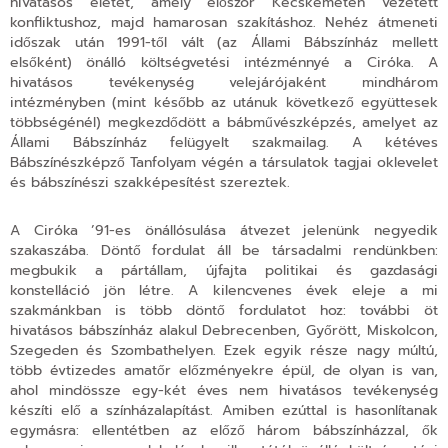
hivatásos életet, amely először Kecskeméten vezetett
konfliktushoz, majd hamarosan szakításhoz. Nehéz átmeneti
időszak után 1991-től vált (az Állami Bábszínház mellett
elsőként) önálló költségvetési intézménnyé a Ciróka. A
hivatásos tevékenység velejárójaként mindhárom
intézményben (mint később az utánuk következő együttesek
többségénél) megkezdődött a bábművészképzés, amelyet az
Állami Bábszínház felügyelt szakmailag. A kétéves
Bábszínészképző Tanfolyam végén a társulatok tagjai oklevelet
és bábszínészi szakképesítést szereztek.
A Ciróka ’91-es önállósulása átvezet jelenünk negyedik
szakaszába. Döntő fordulat áll be társadalmi rendünkben:
megbukik a pártállam, újfajta politikai és gazdasági
konstelláció jön létre. A kilencvenes évek eleje a mi
szakmánkban is több döntő fordulatot hoz: további öt
hivatásos bábszínház alakul Debrecenben, Győrött, Miskolcon,
Szegeden és Szombathelyen. Ezek egyik része nagy múltú,
több évtizedes amatőr előzményekre épül, de olyan is van,
ahol mindössze egy-két éves nem hivatásos tevékenység
készíti elő a színházalapítást. Amiben ezúttal is hasonlítanak
egymásra: ellentétben az előző három bábszínházzal, ők