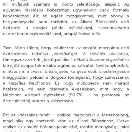
mi műfajunk számára is döntő jelentőségű alapjait. Az
egyetlen hivatásos bábszínház ugyanakkor csak formális
kapcsolatban állt az egész mozgalommal, mint ahogy a
hagyományokkal sem törődött; az Állami Bábszínház első
évtizede a szovjet példa másolásával, szerencsésebb
esetekben meghonosításával, adaptálásával telik.
Távol álljon tőlem, hogy eltúlozzam az amatőr mozgalom első
évtizedének művészi jelentőségét. A felsőbb utasításra,
tömegszervezetek „kultúrpolitikai” célzatú kezdeményezésére
létrejött csoportok inkább agitációs célzattal tevékenykedtek,
mintsem a művészi önkifejezés kényszerével. Eredményesen
meggyőzték például a dolgozó tömegeket, hogy szavazzanak
a Hazafias Népfrontra. És hogy működésük nem maradt
hatástalan, mi sem bizonyítja ékesebben, mint hogy a
Népfront elsöprő győzelmet (99,7% – ha pontosak az
értesüléseim) aratott a választáson.
Ezt az időszakot tehát – amikor megalakult a Mesebarlang,
majd alig egy esztendő után az Állami Bábszínház, illetve
amikor az amatőr bábmozgalom első, inkább mennyiségi, mint