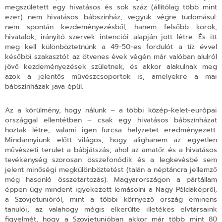
megszületett egy hivatásos és sok száz (állítólag több mint
ezer) nem hivatásos bábszínház, vegyük végre tudomásul:
nem spontán kezdeményezésből, hanem felsőbb körök,
hivatalok, irányító szervek intenciói alapján jött létre. És itt
meg kell különböztetnünk a 49-50-es fordulót a tíz évvel
későbbi szakasztól: az ötvenes évek végén már valóban alulról
jövő kezdeményezések születnek, és akkor alakulnak meg
azok a jelentős művészcsoportok is, amelyekre a mai
bábszínházak java épül.
Az a körülmény, hogy nálunk – a többi közép-kelet-európai
országgal ellentétben – csak egy hivatásos bábszínházat
hoztak létre, valami igen furcsa helyzetet eredményezett.
Mindannyiunk előtt világos, hogy alighanem az egyetlen
művészeti terület a bábjátszás, ahol az amatőr és a hivatásos
tevékenység szorosan összefonódik és a legkevésbé sem
jelent minőségi megkülönböztetést (talán a néptáncra jellemző
még hasonló összetartozás). Magyarországon a pártállam
éppen úgy mindent igyekezett lemásolni a Nagy Példaképről,
a Szovjetunióról, mint a többi környező ország eminens
tanulói, az valahogy mégis elkerülte illetékes elvtársaink
figyelmét, hogy a Szovjetunióban akkor már több mint 80