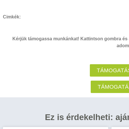
Cimkék:
Kérjük támogassa munkánkat! Kattintson gombra és a
adomá
TÁMOGATÁS
TÁMOGATÁ
Ez is érdekelheti: aj