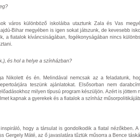
zeg?
ok város különböző iskoláiba utaztunk Zala és Vas megyé
jdú-Bihar megyében is igen sokat játszunk, de kevesebb isko
kek, a fiatalok kíváncsiságában, fogékonyságában nincs különb
ztani.
k.
)
, és hol a helye a színházban?
 Nikolett és én. Melindával nemcsak az a feladatunk, ho
repertoárjára teszünk ajánlatokat. Elsősorban nem darabcí
 előadásokhoz milyen típusú program készüljön. Azért is jöttem
lmet kapnak a gyerekek és a fiatalok a színház műsorpolitikájá
inspiráló, hogy a társulat is gondolkodik a fiatal nézőkben. 
iss Gergely Máté, az ő javaslatára tűztük műsorra a Bence tásk