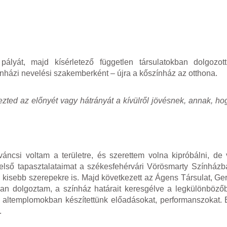
yát, majd kísérletező független társulatokban dolgozott
ínházi nevelési szakemberként – újra a kőszínház az otthona.
ezted az előnyét vagy hátrányát a kívülről jövésnek, annak, ho
váncsi voltam a területre, és szerettem volna kipróbálni, d
első tapasztalataimat a székesfehérvári Vörösmarty Színház
kisebb szerepekre is. Majd következett az Ágens Társulat, Ger
ban dolgoztam, a színház határait keresgélve a legkülönböz
n, altemplomokban készítettünk előadásokat, performanszokat.
.