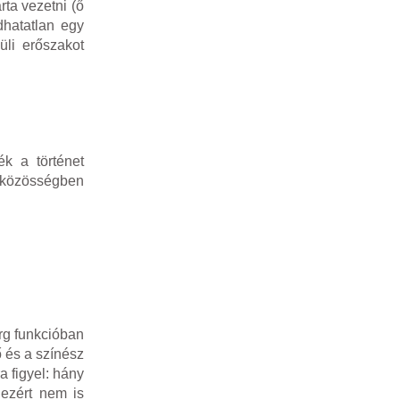
rta vezetni (ő
dhatatlan egy
üli erőszakot
k a történet
k közösségben
rg funkcióban
 és a színész
a figyel: hány
 ezért nem is