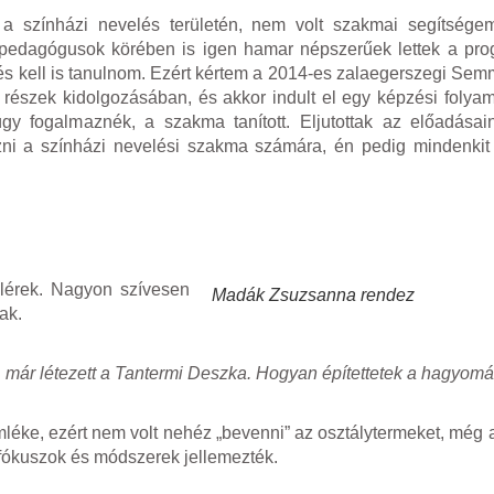
 színházi nevelés területén, nem volt szakmai segítsége
 pedagógusok körében is igen hamar népszerűek lettek a pro
és kell is tanulnom. Ezért kértem a 2014-es zalaegerszegi Sem
 részek kidolgozásában, és akkor indult el egy képzési folyam
gy fogalmaznék, a szakma tanított. Eljutottak az előadásai
ozni a színházi nevelési szakma számára, én pedig mindenkit 
lérek. Nagyon szívesen
Madák Zsuzsanna rendez
ak.
 már létezett a Tantermi Deszka. Hogyan építettetek a hagyom
léke, ezért nem volt nehéz „bevenni” az osztálytermeket, még 
fókuszok és módszerek jellemezték.