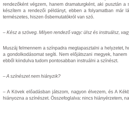
rendezőként végzem, hanem dramaturgként, aki pusztán a s
készítem a rendezői példányt, ebben a folyamatban már lá
természetes, hiszen ősbemutatókról van szó.
– Kész a szöveg. Milyen rendező vagy: ülsz és instruálsz, vagy
Muszáj felmennem a színpadra megtapasztalni a helyzetet, ho
a gondolkodásomat segíti. Nem előjátszani megyek, hanem in
ebből kiindulva tudom pontosabban instruálni a színészt.
– A színészet nem hiányzik?
– A Kövek előadásban játszom, nagyon élvezem, és A Kékb
hiányozna a színészet. Összefoglalva: nincs hiányérzetem, n