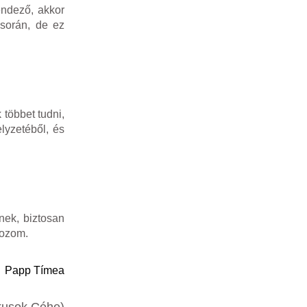
endező, akkor
 során, de ez
többet tudni,
lyzetéből, és
ek, biztosan
gozom.
Papp Tímea
ikusok Céhe)