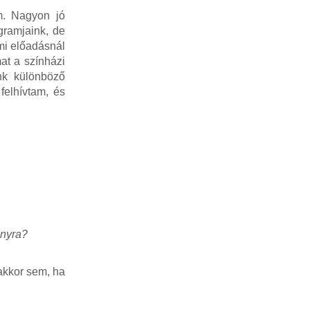
m. Nagyon jó
gramjaink, de
mi előadásnál
at a színházi
nk különböző
felhívtam, és
ányra?
akkor sem, ha