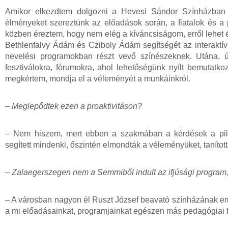
Amikor elkezdtem dolgozni a Hevesi Sándor Színházban a
élményeket szereztünk az előadások során, a fiatalok és a
közben éreztem, hogy nem elég a kíváncsiságom, erről lehet 
Bethlenfalvy Ádám és Cziboly Ádám segítségét az interaktív
nevelési programokban részt vevő színészeknek. Utána, ú
fesztiválokra, fórumokra, ahol lehetőségünk nyílt bemutatk
megkértem, mondja el a véleményét a munkáinkról.
– Meglepődtek ezen a proaktivitáson?
– Nem hiszem, mert ebben a szakmában a kérdések a pil
segített mindenki, őszintén elmondták a véleményüket, tanított
– Zalaegerszegen nem a Semmiből indult az ifjúsági program,
– A városban nagyon él Ruszt József beavató színházának em
a mi előadásainkat, programjainkat egészen más pedagógiai 