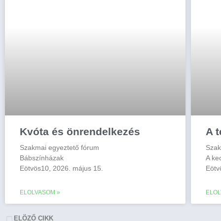
Kvóta és önrendelkezés
A t
Szakmai egyeztető fórum
Szak
Bábszínházak
A ke
Eötvös10, 2026. május 15.
Eötv
ELOLVASOM »
ELOL
ELÖZŐ CIKK