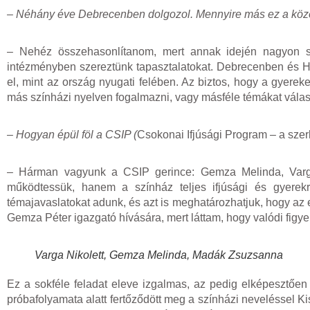
– Néhány éve Debrecenben dolgozol. Mennyire más ez a kö
– Nehéz összehasonlítanom, mert annak idején nagyon s
intézményben szereztünk tapasztalatokat. Debrecenben és Ha
el, mint az ország nyugati felében. Az biztos, hogy a gyere
más színházi nyelven fogalmazni, vagy másféle témákat válas
– Hogyan épül föl a CSIP (
Csokonai Ifjúsági Program – a szer
– Hárman vagyunk a CSIP gerince: Gemza Melinda, Varga
működtessük, hanem a színház teljes ifjúsági és gyerek
témajavaslatokat adunk, és azt is meghatározhatjuk, hogy az
Gemza Péter igazgató hívására, mert láttam, hogy valódi figye
Varga Nikolett, Gemza Melinda, Madák Zsuzsanna
Ez a sokféle feladat eleve izgalmas, az pedig elképesztően 
próbafolyamata alatt fertőződött meg a színházi neveléssel K