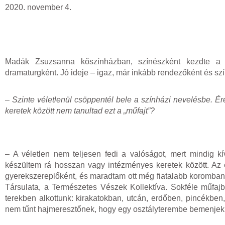
2020. november 4.
Madák Zsuzsanna kőszínházban, színészként kezdte a pál
dramaturgként. Jó ideje – igaz, már inkább rendezőként és sz
– Szinte véletlenül csöppentél bele a színházi nevelésbe. Ér
keretek között nem tanultad ezt a „műfajt”?
– A véletlen nem teljesen fedi a valóságot, mert mindig kí
készültem rá hosszan vagy intézményes keretek között. Az 
gyerekszereplőként, és maradtam ott még fiatalabb koromban 
Társulata, a Természetes Vészek Kollektíva. Sokféle műfaj
terekben alkottunk: kirakatokban, utcán, erdőben, pincékbe
nem tűnt hajmeresztőnek, hogy egy osztályterembe bemenjek