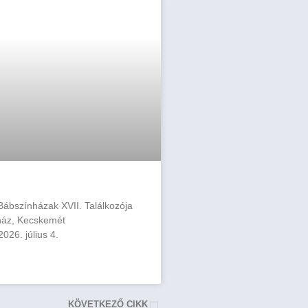
ábszínházak XVII. Találkozója
ház, Kecskemét
026. július 4.
KÖVETKEZŐ CIKK