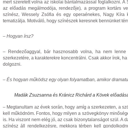
mert szeretett volna az iskolai bántalmazással foglalkozni. A 
az előadás megálmodója, rendezője)
,
a program kortárs ve
színész, Wessely Zsófia és egy operaénekes, Nagy Kíra kö
tematizálja. Motiváló, hogy színészek keresnek bennünket tém
– Hogyan írsz?
– Rendezőaggyal, bár hasznosabb volna, ha nem lenne kö
szerkezetére, a karakterekre koncentrálni. Csak akkor írok,
dolgozni.
– És hogyan működsz egy olyan folyamatban, amikor dramatur
Madák Zsuzsanna és Kránicz Richárd a Kövek előadás
– Megtanultam az évek során, hogy amíg a szerkezeten, a sz
kell működnöm. Fontos, hogy milyen a szövegkönyv minősége. 
is. Ha viszont nem elég jó, az csak bizonytalanságot szül. A d
színész áll rendelkezésre, mekkora térben kell gondolkodn