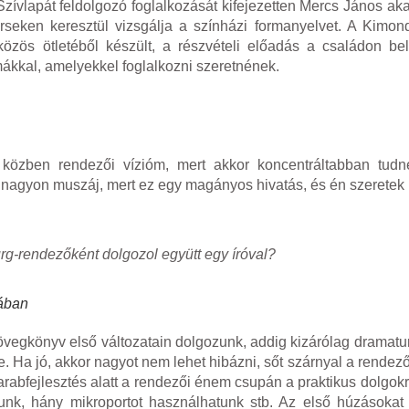
Szívlapát feldolgozó foglalkozását kifejezetten Mercs János aka
rseken keresztül vizsgálja a színházi formanyelvet. A Kimon
zös ötletéből készült, a részvételi előadás a családon bel
ákkal, amelyekkel foglalkozni szeretnének.
zben rendezői vízióm, mert akkor koncentráltabban tudné
 ha nagyon muszáj, mert ez egy magányos hivatás, és én szerete
g-rendezőként dolgozol együtt egy íróval?
ában
övegkönyv első változatain dolgozunk, addig kizárólag dramatu
Ha jó, akkor nagyot nem lehet hibázni, sőt szárnyal a rendező
arabfejlesztés alatt a rendezői énem csupán a praktikus dolgokr
unk, hány mikroportot használhatunk stb. Az első húzásokat