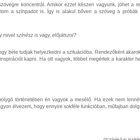
zövegre koncentrál. Amikor ezzel készen vagyunk, jöhet a r
tom a színpadot is. Így is alakul bőven a szöveg a próbák
 mivel színész is vagy, előjátszol?
gy bele tudjak helyezkedni a szituációba. Rendezőként akarok 
spirációt kapni. Ha ott vagyok, többet megértek a karakter he
olygó történetében én vagyok a mesélő. Ha ezek nem lennén
agyon élvezem, hogy ennyire sokféle funkcióban, műfajban dol
(Színházi Krit