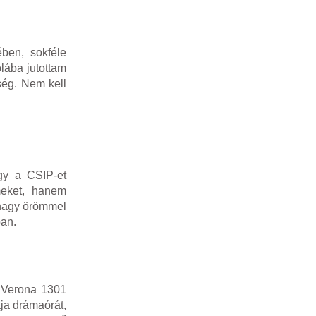
ben, sokféle
lába jutottam
ség. Nem kell
gy a CSIP-et
meket, hanem
 nagy örömmel
ban.
A Verona 1301
ája drámaórát,