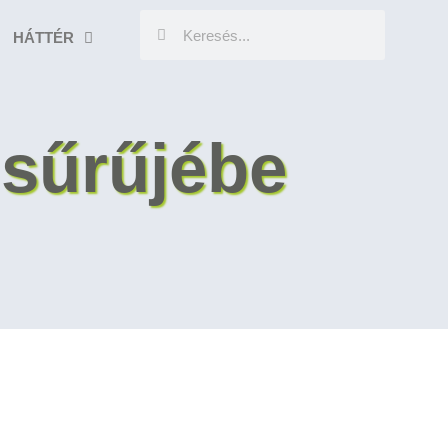
HÁTTÉR
 sűrűjébe