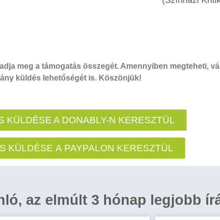
dja meg a támogatás összegét. Amennyiben megteheti, vál
ny küldés lehetőségét is. Köszönjük!
 KÜLDÉSE A DONABLY-N KERESZTÜL
S KÜLDÉSE A PAYPALON KERESZTÜL
ánló, az elmúlt 3 hónap legjobb ír