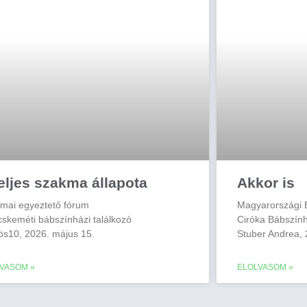
eljes szakma állapota
Akkor is
mai egyeztető fórum
Magyarországi B
cskeméti bábszínházi találkozó
Ciróka Bábszín
ös10, 2026. május 15.
Stuber Andrea, 2
VASOM »
ELOLVASOM »