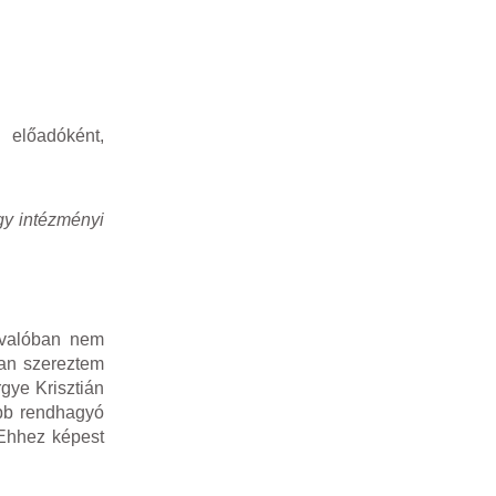
 előadóként,
gy intézményi
e valóban nem
ban szereztem
gye Krisztián
őbb rendhagyó
 Ehhez képest