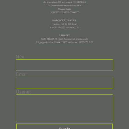
Az üzemeltető EU adószáma: HU18174724
Az üzemeltető bankszámlaszáma:
Magnet Bank
16200175-11534062-00000000
KAPCSOLATTARTÁS:
Telefon: +36 20 934 0972,
e-mail: info [@] spiritusz [.] hu
TÁRHELY:
CON MÉDIA Kft (6000 Kecskemét, Csóka u. 26.
Cégjegyzékszám: 03-09-115965. Adószám: 14275270-2-03
Név
Email
Üzenet