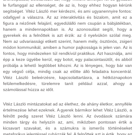
le furfanggal az ellenséget, de az is, hogy ehhez hogyan kérünk
segítséget. Vitéz László mer kérdezni, és ami ugyanennyire fontos:
odafigyel a válaszra. Az az interaktivitás és bizalom, amit ez a
figura a nézőnek felajánl, egyedülálló nem csupán a bábjátékban,
hanem a mindennapokban is. Az azonosulást segíti, hogy a
gyerekek és a felnőttek is azt érzik: az ő nyelvükön szólal meg.
Nem az udvariassági etikett szerint, hanem mély, ösztönös, zsigeri
módon kommunikál, amiben a humor pajkossága is jelen van. Az is
fontos, hogy mindezeken túl rendkívül praktikus. Azt használja, ami
épp a keze ügyébe kerül, egy botot, egy palacsintasütőt, és abból
próbálja a lehető legtöbbet kihozni. Az is lényeges, hogy bár van
egy végső célja, mindig csak az előtte álló feladatra koncentrál.
Vitéz László beleérzésre, kapcsolattartásra, a hétköznapokon
felülemelkedésre, türelemre tanít például azzal, ahogy a
számolással húzza az időt.
Vitéz László mintázatokat ad az élethez, de ahány életkor, annyiféle
értelmezése lehet ezeknek. A gyerek bármikor lehet Vitéz László, a
felnőtt pedig szeret Vitéz László lenni. Az óvodások számára
minden tárgy és helyszín az, ami, miközben pontosan értik a
kicsavart szavakat, és a számukra is ismerős történéseket
metaforikus jelentéssel ruházzák fel. A felnőttek azt is értik, hogy az