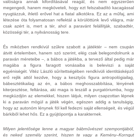
valóságra annak kifordításával reagál, és nem egyszerűen
megengedi, hanem megköveteli, hogy ezt felszabadító kacagással
nyugtázzuk, ihlető erővel hat a fiatal alkotókra. Ez az a műfaj, ami
létezése óta folyamatosan reflektál a körülöttünk levő világra, már
csak azért is, mert a tér, ahol a paravánt felállítják, szabadtér,
közösségi tér, a nyilvánosság tere.
És miközben rendkívül szűkre szabott a játéktér – nem csupán
átvitt értelemben, hanem szó szerint, elég csak belegondolnunk a
paraván méreteibe –, a bábos a játékba, a tervező által pedig már
magába a figura faragott vonásaiba is beleviszi a saját
egyéniségét. Vitéz László sűrítettségében rendkívüli identitásképző
erő rejlik attól kezdve, hogy a kesztyűs figura antropológiailag,
bábesztétikailag az én, a bábos meghosszabbítása, lényének
kiterjesztése, feltárása, aki maga is leszáll a purgatóriumba, hogy
megküzdjön az elemekkel, hiszen látjuk, milyen csapzottan lépnek
ki a paraván mögül a játék végén, egészen addig a tanulságig,
hogy az autonóm lénynek föl kell fedezni saját ellenségeit, és végül
bárkiből lehet hős. Ez a gyújtópontja a karakternek.
Milyen jelentősége lenne a magyar bábművészet szempontjából,
és neked személy szerint, hiszen te vagy a Kemény–Korngut