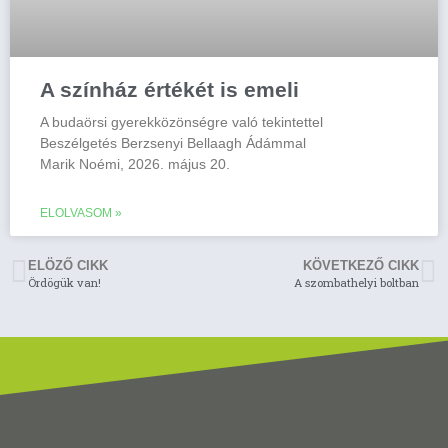
A színház értékét is emeli
A budaörsi gyerekközönségre való tekintettel
Beszélgetés Berzsenyi Bellaagh Ádámmal
Marik Noémi, 2026. május 20.
ELOLVASOM »
ELÖZŐ CIKK
KÖVETKEZŐ CIKK
Ördögük van!
A szombathelyi boltban