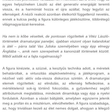
egyes helyszíneken László az élet generatív energiáját teremti
vissza, és a harmóniát hozza el újra azáltal, hogy legyőzi az
ellenségeit. A nézői reakció azonban életkortól függetlenül nevetés,
ennek a kulcsa pedig a figura különleges játékösztöne, többrétegű
világmagyarázat-keresése.
Ha nem is kőbe vésettek, de pontosan rögzítettek a Vitéz László-
történetek dramaturgiai paneljei, újabban viszont olyan kalandokat
is átél
–
párra talál Vas Juliska személyében vagy épp elmegy
Ángliába
–
, amik nem szerepelnek a kanonizált történetek között.
Miből adódik ez a fajta rugalmasság?
A figura kinézete, a szüzsé, a kesztyűs technika adott, a méretek
behatároltak, a virtuozitás alapkövetelmény, a játékprogram, a
nézővel való aktív oda-vissza diskurzus szintén. A dramaturgiai
elemek rögzítettek: az elindulás, az ellenség felfedezése, a
mértéktelenül sok-ig történő fokozódás, a győzelemhez segítő
attribútumok megtalálása, mindezek dinamikája vagy épp a nyelvi
fordulatok. Azonban a vásári bábjáték, amelyben egyszerre jelenik
meg a profán és a misztérium, elévülhetetlen. A figura szabadsága,
az, hogy triviálisan kezeli az élet nemes dolgait, ahogyan a lélegző