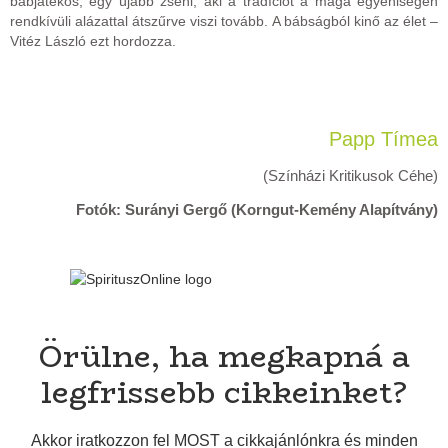
bábjátékos, egy újabb zseni, aki a tradíciót a maga egyéniségén
rendkívüli alázattal átszűrve viszi tovább. A bábságból kinő az élet –
Vitéz László ezt hordozza.
Papp Tímea
(Színházi Kritikusok Céhe)
Fotók: Surányi Gergő (Korngut-Kemény Alapítvány)
Örülne, ha megkapná a
legfrissebb cikkeinket?
Akkor iratkozzon fel MOST a cikkajánlónkra és minden