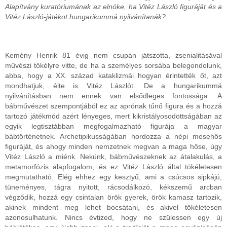
Alapítvány kuratóriumának az elnöke, ha Vitéz László figuráját és a
Vitéz László-játékot hungarikummá nyilvánítanák?
Kemény Henrik 81 évig nem csupán játszotta, zsenialitásával
művészi tökélyre vitte, de ha a személyes sorsába belegondolunk,
abba, hogy a XX. század kataklizmái hogyan érintették őt, azt
mondhatjuk, élte is Vitéz Lászlót. De a hungarikummá
nyilvánításban nem ennek van elsődleges fontossága. A
bábművészet szempontjából ez az aprónak tűnő figura és a hozzá
tartozó játékmód azért lényeges, mert kikristályosodottságában az
egyik legtisztábban megfogalmazható figurája a magyar
bábtörténetnek. Archetipikusságában hordozza a népi mesehős
figuráját, és ahogy minden nemzetnek megvan a maga hőse, úgy
Vitéz László a miénk. Nekünk, bábművészeknek az átalakulás, a
metamorfózis alapfogalom, és ez Vitéz László által tökéletesen
megmutatható. Elég ehhez egy kesztyű, ami a csúcsos sipkájú,
tüneményes, tágra nyitott, rácsodálkozó, kékszemű arcban
végződik, hozzá egy csintalan örök gyerek, örök kamasz tartozik,
akinek mindent meg lehet bocsátani, és akivel tökéletesen
azonosulhatunk. Nincs évtized, hogy ne szülessen egy új