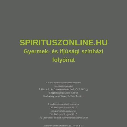
SPIRITUSZONLINE.HU
Gyermek- és ifjúsági színházi
folyóirat
A kiadó és üzemeltető rövidített neve:
Spiritusz Egyesület
A kiadásért és üzemeltetésért felel:
Csák György
Főszerkesztő:
Stuber Andrea
Marketing vezető/web:
Szöllősi Tamás
*
A kiadó és üzemeltető székhelye:
1101 Budapest Pongrác köz 5.
Az üzemeltető postacíme:
1101 Budapest Pongrác köz 5.
Az üzemeltető bírósági nyilvántartási száma: 9640
Az üzemeltető adószáma:18174724-1-42