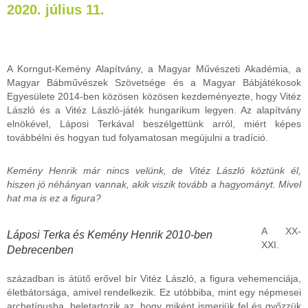
2020. július 11.
A Korngut-Kemény Alapítvány, a Magyar Művészeti Akadémia, a
Magyar Bábművészek Szövetsége és a Magyar Bábjátékosok
Egyesülete 2014-ben közösen közösen kezdeményezte, hogy Vitéz
László és a Vitéz László-játék hungarikum legyen. Az alapítvány
elnökével, Láposi Terkával beszélgettünk arról, miért képes
továbbélni és hogyan tud folyamatosan megújulni a tradíció.
Kemény Henrik már nincs velünk, de Vitéz László köztünk él,
hiszen jó néhányan vannak, akik viszik tovább a hagyományt. Mivel
hat ma is ez a figura?
A XX-
Láposi Terka és Kemény Henrik 2010-ben
XXI.
Debrecenben
században is átütő erővel bír Vitéz László, a figura vehemenciája,
életbátorsága, amivel rendelkezik. Ez utóbbiba, mint egy népmesei
archetípusba, beletartozik az, hogy miként ismerjük fel és győzzük