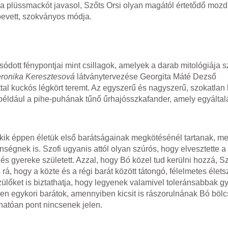
 plüssmackót javasol, Szőts Orsi olyan magától értetődő mozdul
bevett, szokványos módja.
tt fénypontjai mint csillagok, amelyek a darab mitológiája sze
ronika Keresztesová
látványtervezése Georgita Máté Dezső
al kuckós légkört teremt. Az egyszerű és nagyszerű, szokatlan 
 például a pihe-puhának tűnő űrhajósszkafander, amely egyálta
ik éppen életük első barátságainak megkötésénél tartanak, me
önségnek is. Szofi ugyanis attól olyan szúrós, hogy elvesztette a
 és gyereke született. Azzal, hogy Bó közel tud kerülni hozzá, Sz
 rá, hogy a közte és a régi barát között tátongó, félelmetes élet
zülőket is biztathatja, hogy legyenek valamivel toleránsabbak g
elen egykori barátok, amennyiben kicsit is rászorulnának Bó böl
thatóan pont nincsenek jelen.