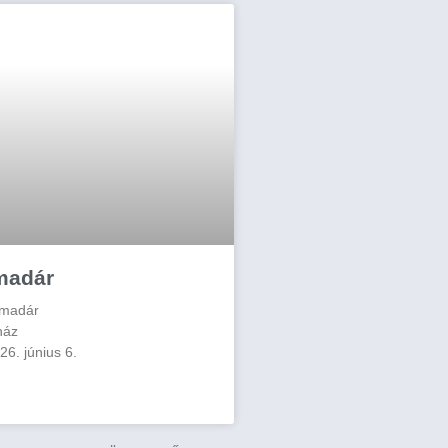
madár
 madár
ház
6. június 6.