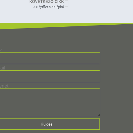
KÖVETKEZŐ CIKK
Az épület s az építő
v
ail
enet
Küldés