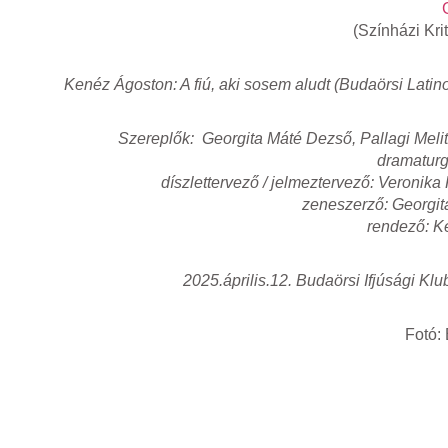
(Színházi Kri
Kenéz Ágoston: A fiú, aki sosem aludt (Budaörsi Latin
Szereplők: Georgita Máté Dezső, Pallagi Melit
dramaturg
díszlettervező / jelmeztervező: Veronik
zeneszerző: Georgi
rendező: K
2025.április.12. Budaörsi Ifjúsági Klu
Fotó: