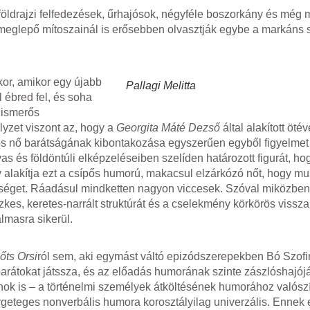
 földrajzi felfedezések, űrhajósok, négyféle boszorkány és még m
meglepő mítoszainál is erősebben olvasztják egybe a markáns 
kkor, amikor egy újabb
Pallagi Melitta
 ébred fel, és soha
l ismerős
zet viszont az, hogy a
Georgita Máté Dezső
által alakított öté
s nő barátságának kibontakozása egyszerűen egyből figyelmet
 és földöntúli elképzeléseiben szelíden határozott figurát, h
úgy alakítja ezt a csípős humorú, makacsul elzárkózó nőt, hogy m
egséget. Ráadásul mindketten nagyon viccesek. Szóval miközben
kes, keretes-narrált struktúrát és a cselekmény körkörös vissz
lmasra sikerül.
őts Orsi
ról sem, aki egymást váltó epizódszerepekben Bó Szofi
rátokat játssza, és az előadás humorának szinte zászlóshajóját
ok is – a történelmi személyek átköltésének humorához valós
ergeteges nonverbális humora korosztályilag univerzális. Ennek