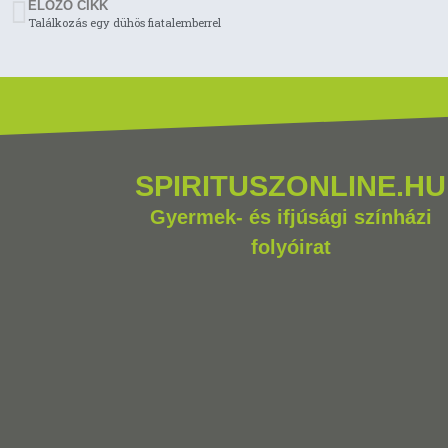
ELÖZŐ CIKK
Találkozás egy dühös fiatalemberrel
SPIRITUSZONLINE.HU
Gyermek- és ifjúsági színházi
folyóirat