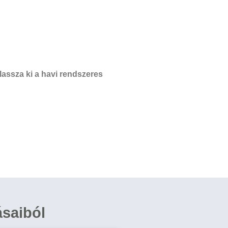
assza ki a havi rendszeres
ásaiból