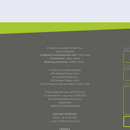
Né
A kiadó és üzemeltető rövidített neve:
Spiritusz Egyesület
A kiadásért és üzemeltetésért felel:
Csák György
Főszerkesztő:
Stuber Andrea
Marketing vezető/web:
Szöllősi Tamás
*
Em
A kiadó és üzemeltető székhelye:
1101 Budapest Pongrác köz 5.
Az üzemeltető postacíme:
1101 Budapest Pongrác köz 5.
Üz
Az üzemeltető bírósági nyilvántartási száma: 9640
Az üzemeltető adószáma:18174724-1-42
Az üzemeltető EU adószáma: HU18174724
Az üzemeltető bankszámlaszáma:
Magnet Bank
16200175-11534062-00000000
KAPCSOLATTARTÁS:
Telefon: +36 20 934 0972,
e-mail: info [@] spiritusz [.] hu
TÁRHELY: