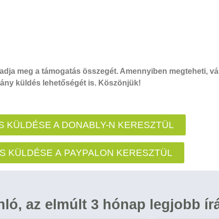
dja meg a támogatás összegét. Amennyiben megteheti, vál
ny küldés lehetőségét is. Köszönjük!
 KÜLDÉSE A DONABLY-N KERESZTÜL
S KÜLDÉSE A PAYPALON KERESZTÜL
ánló, az elmúlt 3 hónap legjobb ír