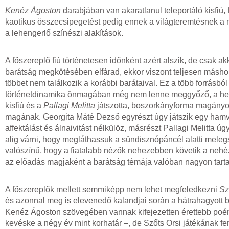
Kenéz Ágoston
darabjában van akaratlanul teleportáló kisfiú,
kaotikus összecsipegetést pedig ennek a világteremtésnek a 
a lehengerlő színészi alakítások.
A főszereplő fiú történetesen időnként azért alszik, de csak a
barátság megkötésében elfárad, ekkor viszont teljesen máshol
többet nem találkozik a korábbi barátaival. Ez a több forrásbó
történetdinamika önmagában még nem lenne meggyőző, a hely
kisfiú és a
Pallagi Melitta
játszotta, boszorkányforma magányo
magának. Georgita Máté Dezső egyrészt úgy játszik egy hamvas
affektálást és álnaivitást nélkülöz, másrészt Pallagi Melitta 
alig várni, hogy megláthassuk a sündisznópáncél alatti mel
valószínű, hogy a fiatalabb nézők nehezebben követik a nehéz
az előadás magjaként a barátság témája valóban nagyon tarta
A főszereplők mellett semmiképp nem lehet megfeledkezni
Sz
és azonnal meg is elevenedő kalandjai során a hátrahagyott ba
Kenéz Ágoston szövegében vannak kifejezetten érettebb poén
kevéske a négy év mint korhatár –, de Szőts Orsi játékának f