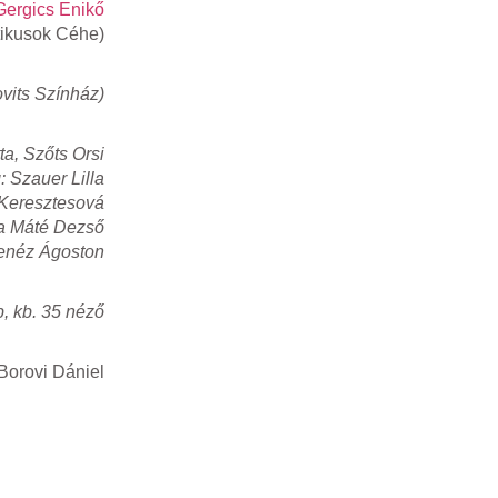
Gergics Enikő
tikusok Céhe)
ovits Színház)
ta, Szőts Orsi
: Szauer Lilla
a Keresztesová
ta Máté Dezső
enéz Ágoston
b, kb. 35 néző
 Borovi Dániel