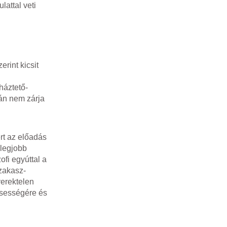
attal veti
rint kicsit
háztető-
lán nem zárja
rt az előadás
 legjobb
ofi egyúttal a
szakasz-
yerektelen
csességére és