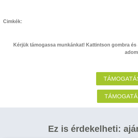
Cimkék:
Kérjük támogassa munkánkat! Kattintson gombra és a
adomá
TÁMOGATÁS
TÁMOGATÁ
Ez is érdekelheti: aj