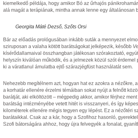
kiemelkedő példája, hogy amikor Bó az űrhajós pánikrohamára
alá magát a terápiának, mintha annak lenne egy általánosan 
Georgita Máté Dezső, Szőts Orsi
Bár az előadás prológusában inkább suták a mennyezet elmosódo
sziruposan a valaha kötött barátságokat jelképezik, később
Ve
kísérődallamaival összhangban játékosan szórakoztató, egyútt
helyszín kiválóan működik, és a jelmezek közül szót érdemel
ki a váratlanul ámulatba ejtő szárazjégfüst használatát sem.
Nehezebb megítélnem azt, hogyan hat ez azokra a nézőkre, ak
a korhatár ellenére érzelmi témáiban sokat nyújt a felnőtt köz
barátját, aki elköltözött – mégpedig akkor, amikor férjhez ment
barátság intézményébe vetett hitét is visszanyeri, és így képes
kilométerek ellenére mégis tegyen egy lépést. Ez a nézőtéri s
barátaikkal. Csak az a kár, hogy a Szofihoz hasonló, gyerekt
Szofi bátorságára ahhoz, hogy újra felvegyék a fonalat, gyaní