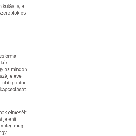
ikulás is, a
szereplők és
vesforma
 kér
ogy az minden
uszáj eleve
 több ponton
akapcsolását,
nak elmesélt
 jelenti.
zínűleg még
 egy