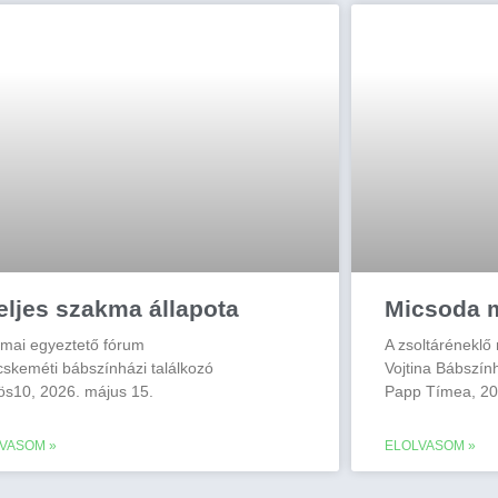
eljes szakma állapota
Micsoda 
mai egyeztető fórum
A zsoltáréneklő
cskeméti bábszínházi találkozó
Vojtina Bábszín
ös10, 2026. május 15.
Papp Tímea, 202
VASOM »
ELOLVASOM »