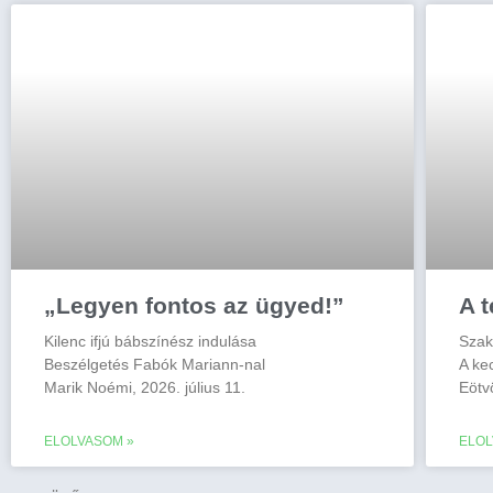
„Legyen fontos az ügyed!”
A t
Kilenc ifjú bábszínész indulása
Szak
Beszélgetés Fabók Mariann-nal
A ke
Marik Noémi, 2026. július 11.
Eötv
ELOLVASOM »
ELOL