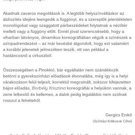
Akadnak zavaros megoldások is. A legtöbb helyszínváltáskor az
átdíszítés idejére leengedik a függönyt, és a szereplők jelentéktelen
monológokat vagy szaggatott párbeszédeket folytatnak a nézőtér
mellett vagy a függöny előtt. Ennél jóval szerencsésebb, hogy a
viharban látványos, dinamikus koreográfiában végzik a színészek a
színpadrendezést – az már kevésbé átgondolt, hogy ezt valamiért
a korábbi jelenetek jelmezében teszik, ott van például a
hastáncosnő a cirkuszból.
Összességében a Pinokkió, bár egyáltalán nem szándékozik
betörni a gyerekszínházi előadások élvonalába, még így is a helyi
várakozáson felül teljesít, korrektül megcsinált, sokszor kifejezetten
Borbély Krisztina
bájos előadás,
koreográfiái a helyükön vannak, a
zene lelkesítő és kellemes, a dalok pedig legalábbis nem szólnak
rosszul a felvételről.
Gergics Enikő
(Színházi Kritikusok Céhe)