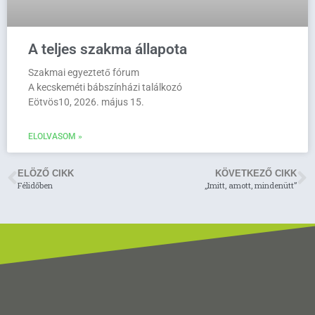
A teljes szakma állapota
Szakmai egyeztető fórum
A kecskeméti bábszínházi találkozó
Eötvös10, 2026. május 15.
ELOLVASOM »
ELÖZŐ CIKK
KÖVETKEZŐ CIKK
Félidőben
„Imitt, amott, mindenütt”