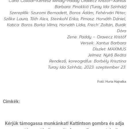
Carlo Collodi–Kertész Mihály–Paddy Oravecz Kristóf–Xantus
Barbara: Pinokkió (Turay Ida Színház)
Szereplők: Szuromi Bernadett, Boros Ádám, Fehérvári Péter,
Szőke Laura, Tóth Alex, Steinkohl Erika, Pimasz: Horváth Dániel,
Katica: Boros Borka Vilma, Horváth Lídia, Frech’ Zoltán, Burák
Dóra
Zene: Paddy – Oravecz Kristóf
Versek: Xantus Barbara
Díszlet: MAXIMUS
Jelmez: Nyírő Beáta
Rendező, koreográfus: Borbély Krisztina
Turay Ida Színház, 2023. szeptember 23.
Fotó: Hurta Hajnalka
Cimkék:
Kérjük támogassa munkánkat! Kattintson gombra és adja