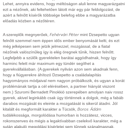
Lehet, annyira evidens, hogy méltóságon aluli lenne magyarázgatni
ezt a nézőnek, aki feltehetően látott már egy pár feldolgozást, de
azért a felnőtt kísérők többsége belefog ebbe a magyarázatba
előadás közben a nézőtéren.
Fehérvári Péter
A szereplők megnyerőek,
mint Dzsepetto ugyan
felnőtt szemmel nem éppen idős ember benyomását kelti, és ezt
még jelképesen sem jelzik jelmezzel, mozgással, de a fiatal
nézőnek valószínűleg így is elég öregnek tűnik, hiszen felnőtt.
Legfeljebb a szülők gyerektelen barátai aggódhatnak, hogy így
harminc felett már maximum egy tündér segíthet a
gyerekvállalásban. (A gyerekek nyilván azon sem akadnak fenn,
hogy a fiúgyerekre áhítozó Dzsepetto a családalapítás
hagyományos módjaival nem nagyon próbálkozik, és ugyan a korát
problémának tartja a cél elérésében, a partner hiányát viszont
nem.) Szuromi Bernadett Pinokkió szerepében amolyan naiv rossz
gyerek, akivel leginkább csak úgy történnek a dolgok, még a fabáb
darabos mozgását és eleinte a mozgatását is sikerül átadni. Jól
Boros Ádám
kitalált és megformált karakter a Tücsök,
tudálékossága, morgolódása humorban is hozzátesz, vicces,
rokonszenves és mégis a legaktívabban cselekvő karakter, még a
sután alakuló megoldási kísérletei sem tűnnek szánalmasnak.