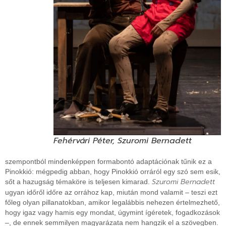
Fehérvári Péter, Szuromi Bernadett
szempontból mindenképpen formabontó adaptációnak tűnik ez a
Pinokkió: mégpedig abban, hogy Pinokkió orráról egy szó sem esik,
Szuromi Bernadett
sőt a hazugság témaköre is teljesen kimarad.
ugyan időről időre az orrához kap, miután mond valamit – teszi ezt
főleg olyan pillanatokban, amikor legalábbis nehezen értelmezhető,
hogy igaz vagy hamis egy mondat, úgymint ígéretek, fogadkozások
–, de ennek semmilyen magyarázata nem hangzik el a szövegben.