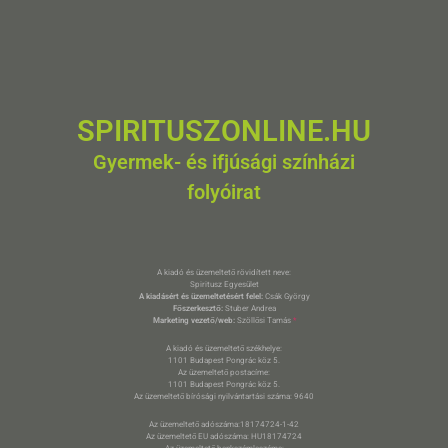
SPIRITUSZONLINE.HU
Gyermek- és ifjúsági színházi
folyóirat
A kiadó és üzemeltető rövidített neve:
Spiritusz Egyesület
A kiadásért és üzemeltetésért felel:
Csák György
Főszerkesztő:
Stuber Andrea
Marketing vezető/web:
Szöllősi Tamás
*
A kiadó és üzemeltető székhelye:
1101 Budapest Pongrác köz 5.
Az üzemeltető postacíme:
1101 Budapest Pongrác köz 5.
Az üzemeltető bírósági nyilvántartási száma: 9640
Az üzemeltető adószáma:18174724-1-42
Az üzemeltető EU adószáma: HU18174724