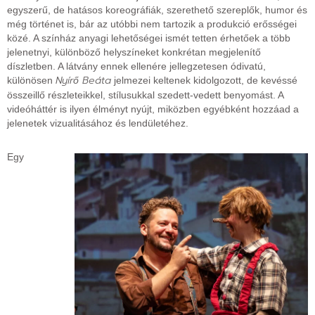
egyszerű, de hatásos koreográfiák, szerethető szereplők, humor és
még történet is, bár az utóbbi nem tartozik a produkció erősségei
közé. A színház anyagi lehetőségei ismét tetten érhetőek a több
jelenetnyi, különböző helyszíneket konkrétan megjelenítő
díszletben. A látvány ennek ellenére jellegzetesen ódivatú,
Nyírő Beáta
különösen
jelmezei keltenek kidolgozott, de kevéssé
összeillő részleteikkel, stílusukkal szedett-vedett benyomást. A
videóháttér is ilyen élményt nyújt, miközben egyébként hozzáad a
jelenetek vizualitásához és lendületéhez.
Egy