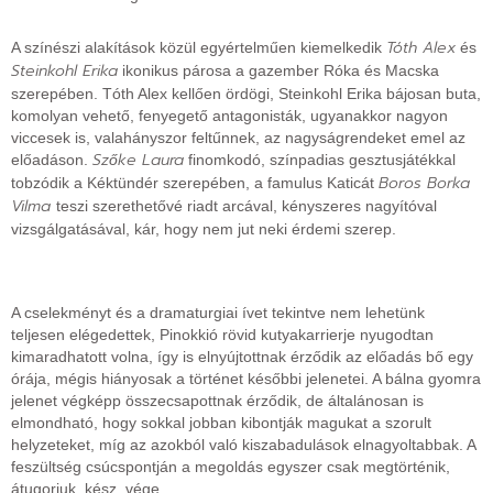
Tóth Alex
A színészi alakítások közül egyértelműen kiemelkedik
és
Steinkohl Erika
ikonikus párosa a gazember Róka és Macska
szerepében. Tóth Alex kellően ördögi, Steinkohl Erika bájosan buta,
komolyan vehető, fenyegető antagonisták, ugyanakkor nagyon
viccesek is, valahányszor feltűnnek, az nagyságrendeket emel az
Szőke Laura
előadáson.
finomkodó, színpadias gesztusjátékkal
Boros Borka
tobzódik a Kéktündér szerepében, a famulus Katicát
Vilma
teszi szerethetővé riadt arcával, kényszeres nagyítóval
vizsgálgatásával, kár, hogy nem jut neki érdemi szerep.
A cselekményt és a dramaturgiai ívet tekintve nem lehetünk
teljesen elégedettek, Pinokkió rövid kutyakarrierje nyugodtan
kimaradhatott volna, így is elnyújtottnak érződik az előadás bő egy
órája, mégis hiányosak a történet későbbi jelenetei. A bálna gyomra
jelenet végképp összecsapottnak érződik, de általánosan is
elmondható, hogy sokkal jobban kibontják magukat a szorult
helyzeteket, míg az azokból való kiszabadulások elnagyoltabbak. A
feszültség csúcspontján a megoldás egyszer csak megtörténik,
átugorjuk, kész, vége.