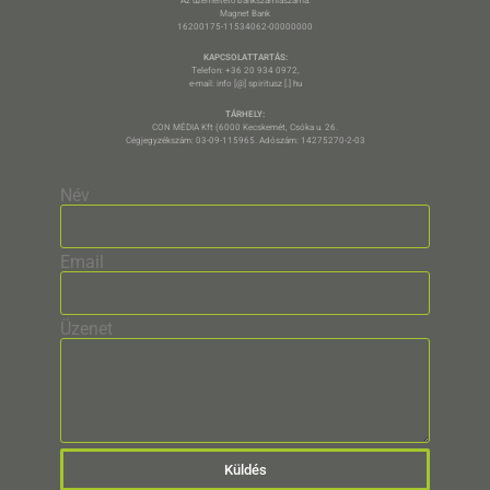
Az üzemeltető bankszámlaszáma:
Magnet Bank
16200175-11534062-00000000
KAPCSOLATTARTÁS:
Telefon: +36 20 934 0972,
e-mail: info [@] spiritusz [.] hu
TÁRHELY:
CON MÉDIA Kft (6000 Kecskemét, Csóka u. 26.
Cégjegyzékszám: 03-09-115965. Adószám: 14275270-2-03
Név
Email
Üzenet
Küldés