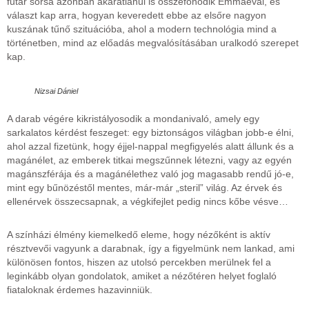
futár sorsa azonban akaratlanul is összefonódik Emmáéval, és
választ kap arra, hogyan keveredett ebbe az elsőre nagyon
kuszának tűnő szituációba, ahol a modern technológia mind a
történetben, mind az előadás megvalósításában uralkodó szerepet
kap.
Nizsai Dániel
A darab végére kikristályosodik a mondanivaló, amely egy
sarkalatos kérdést feszeget: egy biztonságos világban jobb-e élni,
ahol azzal fizetünk, hogy éjjel-nappal megfigyelés alatt állunk és a
magánélet, az emberek titkai megszűnnek létezni, vagy az egyén
magánszférája és a magánélethez való jog magasabb rendű jó-e,
mint egy bűnözéstől mentes, már-már „steril” világ. Az érvek és
ellenérvek összecsapnak, a végkifejlet pedig nincs kőbe vésve…
A színházi élmény kiemelkedő eleme, hogy nézőként is aktív
résztvevői vagyunk a darabnak, így a figyelmünk nem lankad, ami
különösen fontos, hiszen az utolsó percekben merülnek fel a
leginkább olyan gondolatok, amiket a nézőtéren helyet foglaló
fiataloknak érdemes hazavinniük.