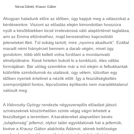
Nizsai Dániel, Krausz Gábor
Ahogyan haladunk előre az időben, úgy kapjuk meg a válaszokat a
kérdéseinkre. Viszont az előadás elején kimondottan hosszúra
nyúlt a későbbiekben kicsit irrelevánssá váló alaptörténet taglalása,
ami az Emma eltűnéséhez, majd kereséséhez kapcsolódó
jeleneteket illeti. Túl sokáig tartott, mire „nyomra akadtunk”. Ezáltal
maradt némi hiányérzet bennem a darab végén, mivel úgy
gondolom, több időt kellett volna fordítani a mondanivaló
elmélyülésére. Kissé hirtelen bukott ki a konklúzió, éles váltás
formájában. Bár utólag szemlélve már a mű elején is felbukkantak
különféle szimbólumok és utalások, úgy vélem, túlzottan egy
időben nyertek értelmet a nézők előtt. Így a feszültségkeltés
szempontjából fontos, lépcsőzetes építkezés nem maradéktalanul
valósult meg.
A
Vidovszky György
rendezte négyszereplős előadást játszó
színészeknek köszönhetően szinte végig vágni lehetett a
feszültséget a teremben. A karaktereket alapvetően kevés
„tulajdonság” jellemzi, olykor talán egyoldalúnak hat a jellemük,
kivéve a
Krausz Gábor
alakította Ádámot, akinek kettőssége