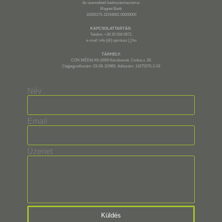
Az üzemeltető bankszámlaszáma:
Magnet Bank
16200175-11534062-00000000
KAPCSOLATTARTÁS:
Telefon: +36 20 934 0972,
e-mail: info [@] spiritusz [.] hu
TÁRHELY:
CON MÉDIA Kft (6000 Kecskemét, Csóka u. 26.
Cégjegyzékszám: 03-09-115965. Adószám: 14275270-2-03
Név
Email
Üzenet
Küldés