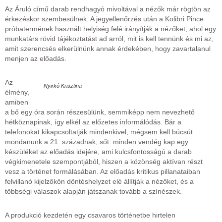
Az Áruló című darab rendhagyó mivoltával a nézők már rögtön az
érkezéskor szembesülnek. A jegyellenőrzés után a Kolibri Pince
próbatermének használt helyiség felé irányítják a nézőket, ahol egy
munkatárs rövid tájékoztatást ad arról, mit is kell tennünk és mi az,
amit szerencsés elkerülnünk annak érdekében, hogy zavartalanul
menjen az előadás.
Az
Nyirkó Krisztina
élmény,
amiben
a bő egy óra során részesülünk, semmiképp nem nevezhető
hétköznapinak, így elkél az előzetes informálódás. Bár a
telefonokat kikapcsoltatják mindenkivel, mégsem kell búcsút
mondanunk a 21. századnak, sőt: minden vendég kap egy
készüléket az előadás idejére, ami kulcsfontosságú a darab
végkimenetele szempontjából, hiszen a közönség aktívan részt
vesz a történet formálásában. Az előadás kritikus pillanataiban
felvillanó kijelzőkön döntéshelyzet elé állítják a nézőket, és a
többségi válaszok alapján játszanak tovább a színészek.
A produkció kezdetén egy csavaros történetbe hirtelen