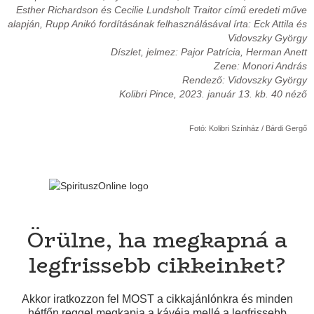
Esther Richardson és Cecilie Lundsholt Traitor című eredeti műve
alapján, Rupp Anikó fordításának felhasználásával írta: Eck Attila és
Vidovszky György
Díszlet, jelmez: Pajor Patrícia, Herman Anett
Zene: Monori András
Rendező: Vidovszky György
Kolibri Pince, 2023. január 13. kb. 40 néző
Fotó: Kolibri Színház / Bárdi Gergő
Örülne, ha megkapná a
legfrissebb cikkeinket?
Akkor iratkozzon fel MOST a cikkajánlónkra és minden
hétfőn reggel megkapja a kávéja mellé a legfrissebb