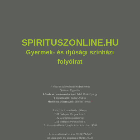
SPIRITUSZONLINE.HU
Gyermek- és ifjúsági színházi
folyóirat
A kiadó és üzemeltető rövidített neve:
Spiritusz Egyesület
A kiadásért és üzemeltetésért felel:
Csák György
Főszerkesztő:
Stuber Andrea
Marketing vezető/web:
Szöllősi Tamás
*
A kiadó és üzemeltető székhelye:
1101 Budapest Pongrác köz 5.
Az üzemeltető postacíme:
1101 Budapest Pongrác köz 5.
Az üzemeltető bírósági nyilvántartási száma: 9640
Az üzemeltető adószáma:18174724-1-42
Az üzemeltető EU adószáma: HU18174724