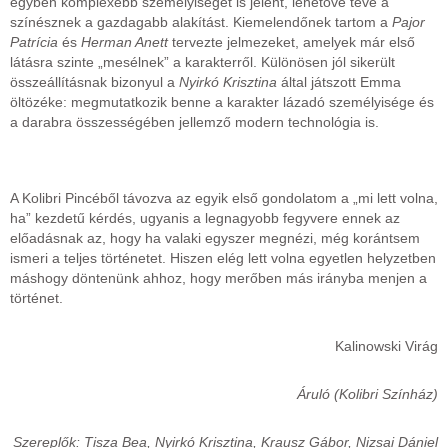
egyben komplexebb személyiséget is jelent, lehetővé téve a
színésznek a gazdagabb alakítást. Kiemelendőnek tartom a
Pajor
Patrícia
és
Herman Anett
tervezte jelmezeket, amelyek már első
látásra szinte „mesélnek” a karakterről. Különösen jól sikerült
összeállításnak bizonyul a
Nyirkó Krisztina
által játszott Emma
öltözéke: megmutatkozik benne a karakter lázadó személyisége és
a darabra összességében jellemző modern technológia is.
A Kolibri Pincéből távozva az egyik első gondolatom a „mi lett volna,
ha” kezdetű kérdés, ugyanis a legnagyobb fegyvere ennek az
előadásnak az, hogy ha valaki egyszer megnézi, még korántsem
ismeri a teljes történetet. Hiszen elég lett volna egyetlen helyzetben
máshogy döntenünk ahhoz, hogy merőben más irányba menjen a
történet.
Kalinowski Virág
Áruló (Kolibri Színház)
Szereplők: Tisza Bea, Nyirkó Krisztina, Krausz Gábor, Nizsai Dániel