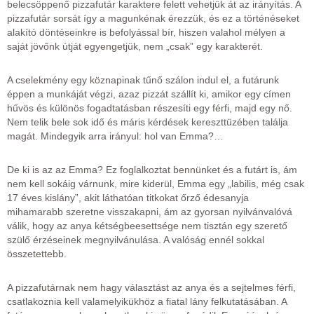
belecsöppenő pizzafutár karaktere felett vehetjük át az irányítás. A
pizzafutár sorsát így a magunkénak érezzük, és ez a történéseket
alakító döntéseinkre is befolyással bír, hiszen valahol mélyen a
saját jövőnk útját egyengetjük, nem „csak” egy karakterét.
A cselekmény egy köznapinak tűnő szálon indul el, a futárunk
éppen a munkáját végzi, azaz pizzát szállít ki, amikor egy címen
hűvös és különös fogadtatásban részesíti egy férfi, majd egy nő.
Nem telik bele sok idő és máris kérdések kereszttüzében találja
magát. Mindegyik arra irányul: hol van Emma?…
De ki is az az Emma? Ez foglalkoztat bennünket és a futárt is, ám
nem kell sokáig várnunk, mire kiderül, Emma egy „labilis, még csak
17 éves kislány”, akit láthatóan titkokat őrző édesanyja
mihamarabb szeretne visszakapni, ám az gyorsan nyilvánvalóvá
válik, hogy az anya kétségbeesettsége nem tisztán egy szerető
szülő érzéseinek megnyilvánulása. A valóság ennél sokkal
összetettebb.
A pizzafutárnak nem hagy választást az anya és a sejtelmes férfi,
csatlakoznia kell valamelyikükhöz a fiatal lány felkutatásában. A